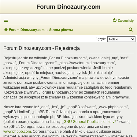
Forum Dinozaury.com
Zaloguj się
S
Forum Dinozaury.com
Strona główna
z
Język:
u
Forum Dinozaury.com - Rejestracja
k
Rejestrując się na witrynie „Forum Dinozaury.com”, zwanej dalej „my”, ”nas”,
a
„nasza”, „Forum Dinozaury.com”, „https://www.forum.dinozaury.com”,
j
akceptujesz wyszczególnione poniżej postanowienia. Jeśli ich nie
akceptujesz, opuść to miejsce, naciskając przycisk „Nie akceptuję”.
Administracja witryny „Forum Dinozaury.com” ma prawo w dowolnym czasie
zmienić poniższe postanowienia, informując cię o zmianach, niemniej
wskazane jest, aby użytkownicy sami regularnie zaglądali do tego regulaminu.
Korzystanie z witryny „Forum Dinozaury.com” po zmianach regulaminu
oznacza, że akceptujesz te zmiany ze wszelkimi konsekwencjami prawnymi.
Nasze fora zwane też „one”, „ich”, „je”, „phpBB software”, „www.phpbb.com”,
„phpBB Limited”, „phpBB Teams” działają w oparciu o oprogramowanie
wykorzystujące technologię phpBB, która jest środowiskiem typu witryny
(bulletin board), wydane na licencji „
GNU General Public License v2
” zwanej
też „GPL”. Oprogramowanie jest dostępne do pobrania ze strony
www.phpbb.com
. Oprogramowanie phpBB tylko ułatwia dyskusje przez
internet, a jego autorzy nie kontrolują tekstów zamieszczanych w internecie za