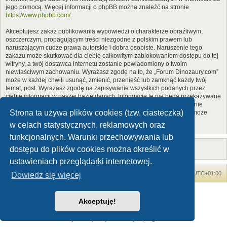
jego pomocą. Więcej informacji o phpBB można znaleźć na stronie
https://www.phpbb.com/
.
Akceptujesz zakaz publikowania wypowiedzi o charakterze obraźliwym,
oszczerczym, propagującym treści niezgodne z polskim prawem lub
naruszającym cudze prawa autorskie i dobra osobiste. Naruszenie tego
zakazu może skutkować dla ciebie całkowitym zablokowaniem dostępu do tej
witryny, a twój dostawca internetu zostanie powiadomiony o twoim
niewłaściwym zachowaniu. Wyrażasz zgodę na to, że „Forum Dinozaury.com”
może w każdej chwili usunąć, zmienić, przenieść lub zamknąć każdy twój
temat, post. Wyrażasz zgodę na zapisywanie wszystkich podanych przez
ciebie informacji w naszej bazie danych. Informacje te nie będą przekazywane
nikomu bez twojej zgody, ale ani „Forum Dinozaury.com”, ani phpBB nie
Strona ta używa plików cookies (tzw. ciasteczka)
ponosi odpowiedzialności za włamania do witryny, podczas których może
dojść do kradzieży danych.
w celach statystycznych, reklamowych oraz
funkcjonalnych. Warunki przechowywania lub
dostępu do plików cookies można określić w
ustawieniach przeglądarki internetowej.
Forum Dinozaury.com
Strona główna
Strefa czasowa
UTC+01:00
Dowiedz się więcej
Dinozaury.com
© 2006-2020
Akceptuję!
Technologię dostarcza
phpBB
® Forum Software © phpBB Limited
Polski pakiet językowy dostarcza
phpBB.pl
Zasady ochrony danych osobowych
|
Regulamin