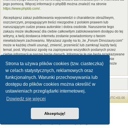
jego pomocą. Więcej informacji o phpBB można znaleźć na stronie
https://www.phpbb.com/
.
Akceptujesz zakaz publikowania wypowiedzi o charakterze obraźliwym,
oszczerczym, propagującym treści niezgodne z polskim prawem lub
naruszającym cudze prawa autorskie i dobra osobiste. Naruszenie tego
zakazu może skutkować dla ciebie całkowitym zablokowaniem dostępu do tej
witryny, a twój dostawca internetu zostanie powiadomiony o twoim
niewłaściwym zachowaniu. Wyrażasz zgodę na to, że „Forum Dinozaury.com”
może w każdej chwili usunąć, zmienić, przenieść lub zamknąć każdy twój
temat, post. Wyrażasz zgodę na zapisywanie wszystkich podanych przez
ciebie informacji w naszej bazie danych. Informacje te nie będą przekazywane
nikomu bez twojej zgody, ale ani „Forum Dinozaury.com”, ani phpBB nie
Strona ta używa plików cookies (tzw. ciasteczka)
ponosi odpowiedzialności za włamania do witryny, podczas których może
dojść do kradzieży danych.
w celach statystycznych, reklamowych oraz
funkcjonalnych. Warunki przechowywania lub
dostępu do plików cookies można określić w
ustawieniach przeglądarki internetowej.
Forum Dinozaury.com
Strona główna
Strefa czasowa
UTC+01:00
Dowiedz się więcej
Dinozaury.com
© 2006-2020
Akceptuję!
Technologię dostarcza
phpBB
® Forum Software © phpBB Limited
Polski pakiet językowy dostarcza
phpBB.pl
Zasady ochrony danych osobowych
|
Regulamin