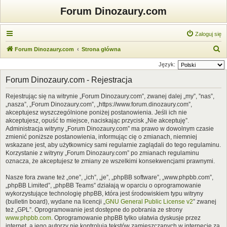
Forum Dinozaury.com
Zaloguj się
S
Forum Dinozaury.com
Strona główna
z
Język:
u
Forum Dinozaury.com - Rejestracja
k
Rejestrując się na witrynie „Forum Dinozaury.com”, zwanej dalej „my”, ”nas”,
a
„nasza”, „Forum Dinozaury.com”, „https://www.forum.dinozaury.com”,
j
akceptujesz wyszczególnione poniżej postanowienia. Jeśli ich nie
akceptujesz, opuść to miejsce, naciskając przycisk „Nie akceptuję”.
Administracja witryny „Forum Dinozaury.com” ma prawo w dowolnym czasie
zmienić poniższe postanowienia, informując cię o zmianach, niemniej
wskazane jest, aby użytkownicy sami regularnie zaglądali do tego regulaminu.
Korzystanie z witryny „Forum Dinozaury.com” po zmianach regulaminu
oznacza, że akceptujesz te zmiany ze wszelkimi konsekwencjami prawnymi.
Nasze fora zwane też „one”, „ich”, „je”, „phpBB software”, „www.phpbb.com”,
„phpBB Limited”, „phpBB Teams” działają w oparciu o oprogramowanie
wykorzystujące technologię phpBB, która jest środowiskiem typu witryny
(bulletin board), wydane na licencji „
GNU General Public License v2
” zwanej
też „GPL”. Oprogramowanie jest dostępne do pobrania ze strony
www.phpbb.com
. Oprogramowanie phpBB tylko ułatwia dyskusje przez
internet, a jego autorzy nie kontrolują tekstów zamieszczanych w internecie za