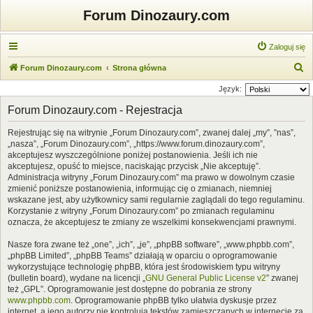
Forum Dinozaury.com
Zaloguj się
S
Forum Dinozaury.com
Strona główna
z
Język:
u
Forum Dinozaury.com - Rejestracja
k
Rejestrując się na witrynie „Forum Dinozaury.com”, zwanej dalej „my”, ”nas”,
a
„nasza”, „Forum Dinozaury.com”, „https://www.forum.dinozaury.com”,
j
akceptujesz wyszczególnione poniżej postanowienia. Jeśli ich nie
akceptujesz, opuść to miejsce, naciskając przycisk „Nie akceptuję”.
Administracja witryny „Forum Dinozaury.com” ma prawo w dowolnym czasie
zmienić poniższe postanowienia, informując cię o zmianach, niemniej
wskazane jest, aby użytkownicy sami regularnie zaglądali do tego regulaminu.
Korzystanie z witryny „Forum Dinozaury.com” po zmianach regulaminu
oznacza, że akceptujesz te zmiany ze wszelkimi konsekwencjami prawnymi.
Nasze fora zwane też „one”, „ich”, „je”, „phpBB software”, „www.phpbb.com”,
„phpBB Limited”, „phpBB Teams” działają w oparciu o oprogramowanie
wykorzystujące technologię phpBB, która jest środowiskiem typu witryny
(bulletin board), wydane na licencji „
GNU General Public License v2
” zwanej
też „GPL”. Oprogramowanie jest dostępne do pobrania ze strony
www.phpbb.com
. Oprogramowanie phpBB tylko ułatwia dyskusje przez
internet, a jego autorzy nie kontrolują tekstów zamieszczanych w internecie za