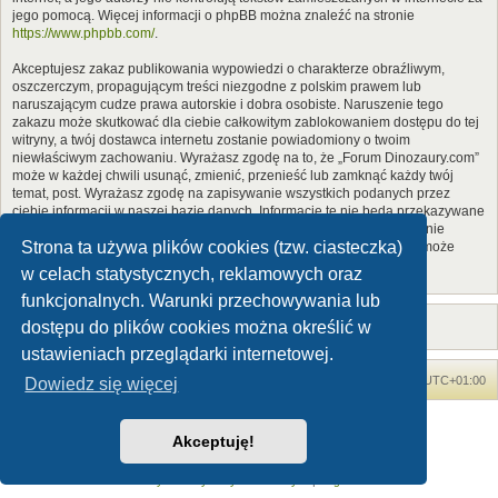
jego pomocą. Więcej informacji o phpBB można znaleźć na stronie
https://www.phpbb.com/
.
Akceptujesz zakaz publikowania wypowiedzi o charakterze obraźliwym,
oszczerczym, propagującym treści niezgodne z polskim prawem lub
naruszającym cudze prawa autorskie i dobra osobiste. Naruszenie tego
zakazu może skutkować dla ciebie całkowitym zablokowaniem dostępu do tej
witryny, a twój dostawca internetu zostanie powiadomiony o twoim
niewłaściwym zachowaniu. Wyrażasz zgodę na to, że „Forum Dinozaury.com”
może w każdej chwili usunąć, zmienić, przenieść lub zamknąć każdy twój
temat, post. Wyrażasz zgodę na zapisywanie wszystkich podanych przez
ciebie informacji w naszej bazie danych. Informacje te nie będą przekazywane
nikomu bez twojej zgody, ale ani „Forum Dinozaury.com”, ani phpBB nie
Strona ta używa plików cookies (tzw. ciasteczka)
ponosi odpowiedzialności za włamania do witryny, podczas których może
dojść do kradzieży danych.
w celach statystycznych, reklamowych oraz
funkcjonalnych. Warunki przechowywania lub
dostępu do plików cookies można określić w
ustawieniach przeglądarki internetowej.
Forum Dinozaury.com
Strona główna
Strefa czasowa
UTC+01:00
Dowiedz się więcej
Dinozaury.com
© 2006-2020
Akceptuję!
Technologię dostarcza
phpBB
® Forum Software © phpBB Limited
Polski pakiet językowy dostarcza
phpBB.pl
Zasady ochrony danych osobowych
|
Regulamin