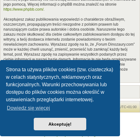
jego pomocą. Więcej informacji o phpBB można znaleźć na stronie
https://www.phpbb.com/
.
Akceptujesz zakaz publikowania wypowiedzi o charakterze obraźliwym,
oszczerczym, propagującym treści niezgodne z polskim prawem lub
naruszającym cudze prawa autorskie i dobra osobiste. Naruszenie tego
zakazu może skutkować dla ciebie całkowitym zablokowaniem dostępu do tej
witryny, a twój dostawca internetu zostanie powiadomiony o twoim
niewłaściwym zachowaniu. Wyrażasz zgodę na to, że „Forum Dinozaury.com”
może w każdej chwili usunąć, zmienić, przenieść lub zamknąć każdy twój
temat, post. Wyrażasz zgodę na zapisywanie wszystkich podanych przez
ciebie informacji w naszej bazie danych. Informacje te nie będą przekazywane
nikomu bez twojej zgody, ale ani „Forum Dinozaury.com”, ani phpBB nie
Strona ta używa plików cookies (tzw. ciasteczka)
ponosi odpowiedzialności za włamania do witryny, podczas których może
dojść do kradzieży danych.
w celach statystycznych, reklamowych oraz
funkcjonalnych. Warunki przechowywania lub
dostępu do plików cookies można określić w
ustawieniach przeglądarki internetowej.
Forum Dinozaury.com
Strona główna
Strefa czasowa
UTC+01:00
Dowiedz się więcej
Dinozaury.com
© 2006-2020
Akceptuję!
Technologię dostarcza
phpBB
® Forum Software © phpBB Limited
Polski pakiet językowy dostarcza
phpBB.pl
Zasady ochrony danych osobowych
|
Regulamin