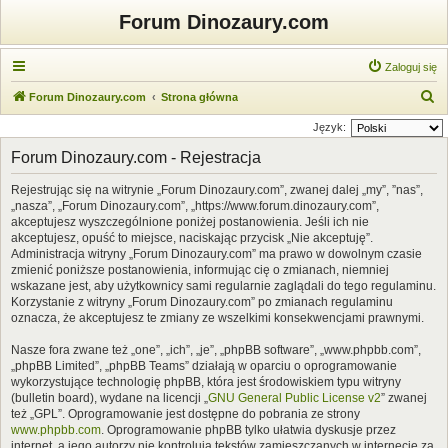
Forum Dinozaury.com
Zaloguj się
S
Forum Dinozaury.com
Strona główna
z
Język:
u
Forum Dinozaury.com - Rejestracja
k
Rejestrując się na witrynie „Forum Dinozaury.com”, zwanej dalej „my”, ”nas”,
a
„nasza”, „Forum Dinozaury.com”, „https://www.forum.dinozaury.com”,
j
akceptujesz wyszczególnione poniżej postanowienia. Jeśli ich nie
akceptujesz, opuść to miejsce, naciskając przycisk „Nie akceptuję”.
Administracja witryny „Forum Dinozaury.com” ma prawo w dowolnym czasie
zmienić poniższe postanowienia, informując cię o zmianach, niemniej
wskazane jest, aby użytkownicy sami regularnie zaglądali do tego regulaminu.
Korzystanie z witryny „Forum Dinozaury.com” po zmianach regulaminu
oznacza, że akceptujesz te zmiany ze wszelkimi konsekwencjami prawnymi.
Nasze fora zwane też „one”, „ich”, „je”, „phpBB software”, „www.phpbb.com”,
„phpBB Limited”, „phpBB Teams” działają w oparciu o oprogramowanie
wykorzystujące technologię phpBB, która jest środowiskiem typu witryny
(bulletin board), wydane na licencji „
GNU General Public License v2
” zwanej
też „GPL”. Oprogramowanie jest dostępne do pobrania ze strony
www.phpbb.com
. Oprogramowanie phpBB tylko ułatwia dyskusje przez
internet, a jego autorzy nie kontrolują tekstów zamieszczanych w internecie za