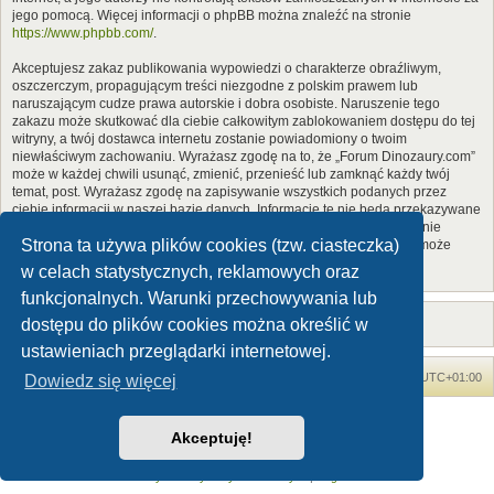
jego pomocą. Więcej informacji o phpBB można znaleźć na stronie
https://www.phpbb.com/
.
Akceptujesz zakaz publikowania wypowiedzi o charakterze obraźliwym,
oszczerczym, propagującym treści niezgodne z polskim prawem lub
naruszającym cudze prawa autorskie i dobra osobiste. Naruszenie tego
zakazu może skutkować dla ciebie całkowitym zablokowaniem dostępu do tej
witryny, a twój dostawca internetu zostanie powiadomiony o twoim
niewłaściwym zachowaniu. Wyrażasz zgodę na to, że „Forum Dinozaury.com”
może w każdej chwili usunąć, zmienić, przenieść lub zamknąć każdy twój
temat, post. Wyrażasz zgodę na zapisywanie wszystkich podanych przez
ciebie informacji w naszej bazie danych. Informacje te nie będą przekazywane
nikomu bez twojej zgody, ale ani „Forum Dinozaury.com”, ani phpBB nie
Strona ta używa plików cookies (tzw. ciasteczka)
ponosi odpowiedzialności za włamania do witryny, podczas których może
dojść do kradzieży danych.
w celach statystycznych, reklamowych oraz
funkcjonalnych. Warunki przechowywania lub
dostępu do plików cookies można określić w
ustawieniach przeglądarki internetowej.
Forum Dinozaury.com
Strona główna
Strefa czasowa
UTC+01:00
Dowiedz się więcej
Dinozaury.com
© 2006-2020
Akceptuję!
Technologię dostarcza
phpBB
® Forum Software © phpBB Limited
Polski pakiet językowy dostarcza
phpBB.pl
Zasady ochrony danych osobowych
|
Regulamin