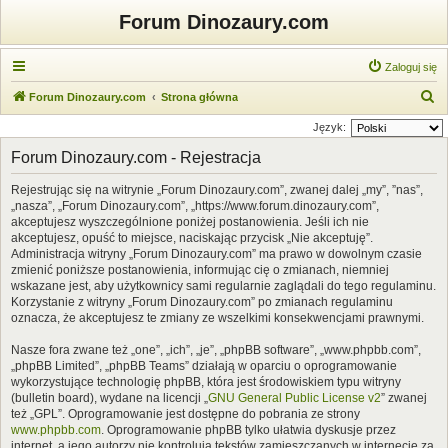
Forum Dinozaury.com
Zaloguj się
S
Forum Dinozaury.com
Strona główna
z
Język:
u
Forum Dinozaury.com - Rejestracja
k
Rejestrując się na witrynie „Forum Dinozaury.com”, zwanej dalej „my”, ”nas”,
a
„nasza”, „Forum Dinozaury.com”, „https://www.forum.dinozaury.com”,
j
akceptujesz wyszczególnione poniżej postanowienia. Jeśli ich nie
akceptujesz, opuść to miejsce, naciskając przycisk „Nie akceptuję”.
Administracja witryny „Forum Dinozaury.com” ma prawo w dowolnym czasie
zmienić poniższe postanowienia, informując cię o zmianach, niemniej
wskazane jest, aby użytkownicy sami regularnie zaglądali do tego regulaminu.
Korzystanie z witryny „Forum Dinozaury.com” po zmianach regulaminu
oznacza, że akceptujesz te zmiany ze wszelkimi konsekwencjami prawnymi.
Nasze fora zwane też „one”, „ich”, „je”, „phpBB software”, „www.phpbb.com”,
„phpBB Limited”, „phpBB Teams” działają w oparciu o oprogramowanie
wykorzystujące technologię phpBB, która jest środowiskiem typu witryny
(bulletin board), wydane na licencji „
GNU General Public License v2
” zwanej
też „GPL”. Oprogramowanie jest dostępne do pobrania ze strony
www.phpbb.com
. Oprogramowanie phpBB tylko ułatwia dyskusje przez
internet, a jego autorzy nie kontrolują tekstów zamieszczanych w internecie za