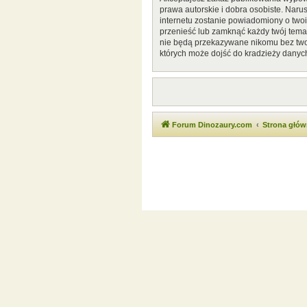
prawa autorskie i dobra osobiste. Naru
internetu zostanie powiadomiony o two
przenieść lub zamknąć każdy twój temat
nie będą przekazywane nikomu bez twoj
których może dojść do kradzieży danyc
Forum Dinozaury.com
Strona głó