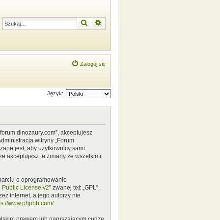
Szukaj
Wyszukiwanie zaawansowane
Zaloguj się
Język:
w.forum.dinozaury.com”, akceptujesz
Administracja witryny „Forum
zane jest, aby użytkownicy sami
że akceptujesz te zmiany ze wszelkimi
 oparciu o oprogramowanie
Public License v2
” zwanej też „GPL”.
z internet, a jego autorzy nie
ps://www.phpbb.com/
.
polskim prawem lub naruszającym cudze