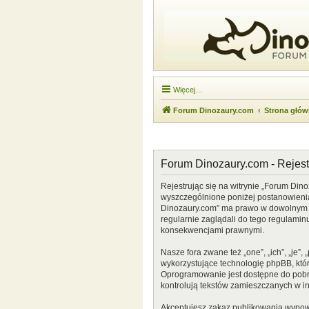
Więcej…
Forum Dinozaury.com
Strona głó
Forum Dinozaury.com - Rejest
Rejestrując się na witrynie „Forum Dino
wyszczególnione poniżej postanowienia. 
Dinozaury.com” ma prawo w dowolnym cz
regularnie zaglądali do tego regulamin
konsekwencjami prawnymi.
Nasze fora zwane też „one”, „ich”, „je
wykorzystujące technologię phpBB, która
Oprogramowanie jest dostępne do pobr
kontrolują tekstów zamieszczanych w i
Akceptujesz zakaz publikowania wypow