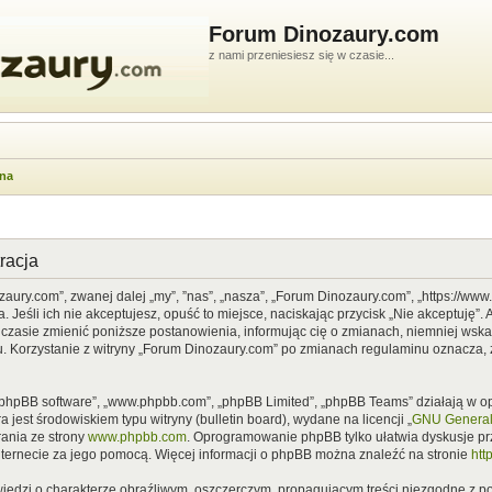
Forum Dinozaury.com
z nami przeniesiesz się w czasie...
wna
racja
zaury.com”, zwanej dalej „my”, ”nas”, „nasza”, „Forum Dinozaury.com”, „https://ww
Jeśli ich nie akceptujesz, opuść to miejsce, naciskając przycisk „Nie akceptuję”. 
asie zmienić poniższe postanowienia, informując cię o zmianach, niemniej wska
u. Korzystanie z witryny „Forum Dinozaury.com” po zmianach regulaminu oznacza, 
”, „phpBB software”, „www.phpbb.com”, „phpBB Limited”, „phpBB Teams” działają w
 jest środowiskiem typu witryny (bulletin board), wydane na licencji „
GNU General 
ania ze strony
www.phpbb.com
. Oprogramowanie phpBB tylko ułatwia dyskusje prze
nternecie za jego pomocą. Więcej informacji o phpBB można znaleźć na stronie
htt
iedzi o charakterze obraźliwym, oszczerczym, propagującym treści niezgodne z 