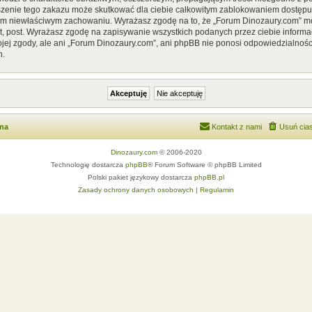
szenie tego zakazu może skutkować dla ciebie całkowitym zablokowaniem dostępu d
im niewłaściwym zachowaniu. Wyrażasz zgodę na to, że „Forum Dinozaury.com” mo
, post. Wyrażasz zgodę na zapisywanie wszystkich podanych przez ciebie informac
ej zgody, ale ani „Forum Dinozaury.com”, ani phpBB nie ponosi odpowiedzialnośc
h.
wna
Kontakt z nami
Usuń cias
Dinozaury.com
© 2006-2020
Technologię dostarcza
phpBB
® Forum Software © phpBB Limited
Polski pakiet językowy dostarcza
phpBB.pl
Zasady ochrony danych osobowych
|
Regulamin