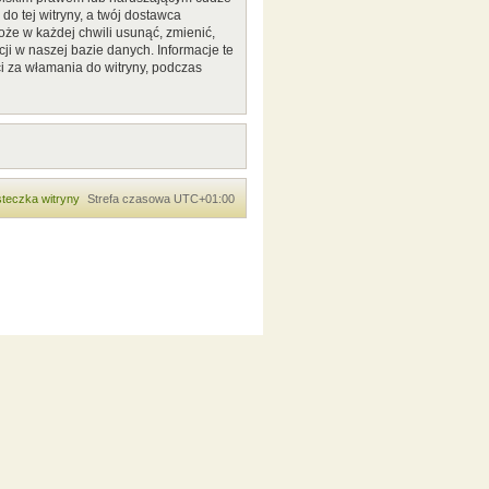
o tej witryny, a twój dostawca
że w każdej chwili usunąć, zmienić,
ji w naszej bazie danych. Informacje te
i za włamania do witryny, podczas
teczka witryny
Strefa czasowa
UTC+01:00