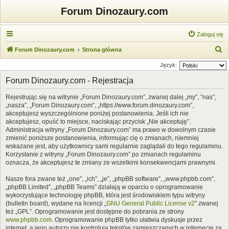
Forum Dinozaury.com
Zaloguj się
S
Forum Dinozaury.com
Strona główna
z
Język:
u
Forum Dinozaury.com - Rejestracja
k
Rejestrując się na witrynie „Forum Dinozaury.com”, zwanej dalej „my”, ”nas”,
a
„nasza”, „Forum Dinozaury.com”, „https://www.forum.dinozaury.com”,
j
akceptujesz wyszczególnione poniżej postanowienia. Jeśli ich nie
akceptujesz, opuść to miejsce, naciskając przycisk „Nie akceptuję”.
Administracja witryny „Forum Dinozaury.com” ma prawo w dowolnym czasie
zmienić poniższe postanowienia, informując cię o zmianach, niemniej
wskazane jest, aby użytkownicy sami regularnie zaglądali do tego regulaminu.
Korzystanie z witryny „Forum Dinozaury.com” po zmianach regulaminu
oznacza, że akceptujesz te zmiany ze wszelkimi konsekwencjami prawnymi.
Nasze fora zwane też „one”, „ich”, „je”, „phpBB software”, „www.phpbb.com”,
„phpBB Limited”, „phpBB Teams” działają w oparciu o oprogramowanie
wykorzystujące technologię phpBB, która jest środowiskiem typu witryny
(bulletin board), wydane na licencji „
GNU General Public License v2
” zwanej
też „GPL”. Oprogramowanie jest dostępne do pobrania ze strony
www.phpbb.com
. Oprogramowanie phpBB tylko ułatwia dyskusje przez
internet, a jego autorzy nie kontrolują tekstów zamieszczanych w internecie za