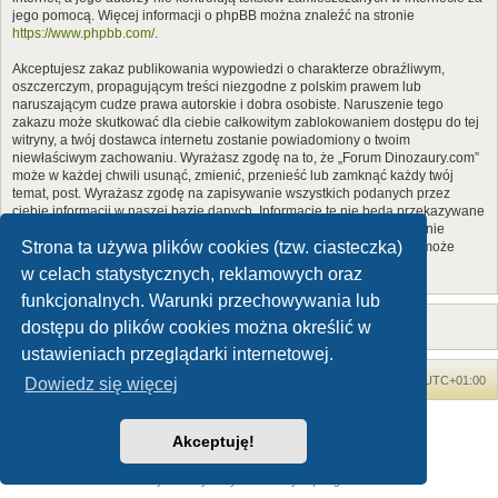
jego pomocą. Więcej informacji o phpBB można znaleźć na stronie
https://www.phpbb.com/
.
Akceptujesz zakaz publikowania wypowiedzi o charakterze obraźliwym,
oszczerczym, propagującym treści niezgodne z polskim prawem lub
naruszającym cudze prawa autorskie i dobra osobiste. Naruszenie tego
zakazu może skutkować dla ciebie całkowitym zablokowaniem dostępu do tej
witryny, a twój dostawca internetu zostanie powiadomiony o twoim
niewłaściwym zachowaniu. Wyrażasz zgodę na to, że „Forum Dinozaury.com”
może w każdej chwili usunąć, zmienić, przenieść lub zamknąć każdy twój
temat, post. Wyrażasz zgodę na zapisywanie wszystkich podanych przez
ciebie informacji w naszej bazie danych. Informacje te nie będą przekazywane
nikomu bez twojej zgody, ale ani „Forum Dinozaury.com”, ani phpBB nie
Strona ta używa plików cookies (tzw. ciasteczka)
ponosi odpowiedzialności za włamania do witryny, podczas których może
dojść do kradzieży danych.
w celach statystycznych, reklamowych oraz
funkcjonalnych. Warunki przechowywania lub
dostępu do plików cookies można określić w
ustawieniach przeglądarki internetowej.
Forum Dinozaury.com
Strona główna
Strefa czasowa
UTC+01:00
Dowiedz się więcej
Dinozaury.com
© 2006-2020
Akceptuję!
Technologię dostarcza
phpBB
® Forum Software © phpBB Limited
Polski pakiet językowy dostarcza
phpBB.pl
Zasady ochrony danych osobowych
|
Regulamin