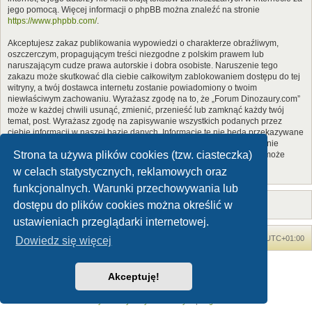
jego pomocą. Więcej informacji o phpBB można znaleźć na stronie
https://www.phpbb.com/
.
Akceptujesz zakaz publikowania wypowiedzi o charakterze obraźliwym,
oszczerczym, propagującym treści niezgodne z polskim prawem lub
naruszającym cudze prawa autorskie i dobra osobiste. Naruszenie tego
zakazu może skutkować dla ciebie całkowitym zablokowaniem dostępu do tej
witryny, a twój dostawca internetu zostanie powiadomiony o twoim
niewłaściwym zachowaniu. Wyrażasz zgodę na to, że „Forum Dinozaury.com”
może w każdej chwili usunąć, zmienić, przenieść lub zamknąć każdy twój
temat, post. Wyrażasz zgodę na zapisywanie wszystkich podanych przez
ciebie informacji w naszej bazie danych. Informacje te nie będą przekazywane
nikomu bez twojej zgody, ale ani „Forum Dinozaury.com”, ani phpBB nie
Strona ta używa plików cookies (tzw. ciasteczka)
ponosi odpowiedzialności za włamania do witryny, podczas których może
dojść do kradzieży danych.
w celach statystycznych, reklamowych oraz
funkcjonalnych. Warunki przechowywania lub
dostępu do plików cookies można określić w
ustawieniach przeglądarki internetowej.
Forum Dinozaury.com
Strona główna
Strefa czasowa
UTC+01:00
Dowiedz się więcej
Dinozaury.com
© 2006-2020
Akceptuję!
Technologię dostarcza
phpBB
® Forum Software © phpBB Limited
Polski pakiet językowy dostarcza
phpBB.pl
Zasady ochrony danych osobowych
|
Regulamin