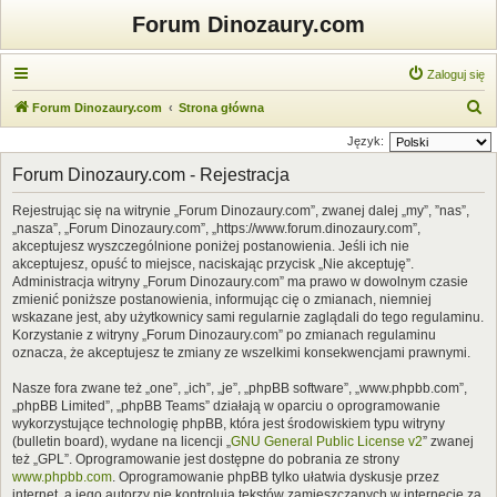
Forum Dinozaury.com
Zaloguj się
S
Forum Dinozaury.com
Strona główna
z
Język:
u
Forum Dinozaury.com - Rejestracja
k
Rejestrując się na witrynie „Forum Dinozaury.com”, zwanej dalej „my”, ”nas”,
a
„nasza”, „Forum Dinozaury.com”, „https://www.forum.dinozaury.com”,
j
akceptujesz wyszczególnione poniżej postanowienia. Jeśli ich nie
akceptujesz, opuść to miejsce, naciskając przycisk „Nie akceptuję”.
Administracja witryny „Forum Dinozaury.com” ma prawo w dowolnym czasie
zmienić poniższe postanowienia, informując cię o zmianach, niemniej
wskazane jest, aby użytkownicy sami regularnie zaglądali do tego regulaminu.
Korzystanie z witryny „Forum Dinozaury.com” po zmianach regulaminu
oznacza, że akceptujesz te zmiany ze wszelkimi konsekwencjami prawnymi.
Nasze fora zwane też „one”, „ich”, „je”, „phpBB software”, „www.phpbb.com”,
„phpBB Limited”, „phpBB Teams” działają w oparciu o oprogramowanie
wykorzystujące technologię phpBB, która jest środowiskiem typu witryny
(bulletin board), wydane na licencji „
GNU General Public License v2
” zwanej
też „GPL”. Oprogramowanie jest dostępne do pobrania ze strony
www.phpbb.com
. Oprogramowanie phpBB tylko ułatwia dyskusje przez
internet, a jego autorzy nie kontrolują tekstów zamieszczanych w internecie za