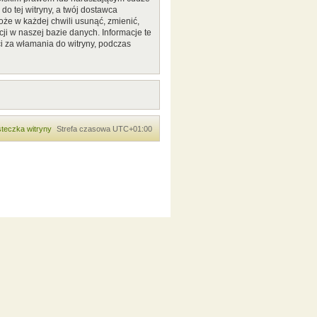
o tej witryny, a twój dostawca
że w każdej chwili usunąć, zmienić,
ji w naszej bazie danych. Informacje te
i za włamania do witryny, podczas
teczka witryny
Strefa czasowa
UTC+01:00