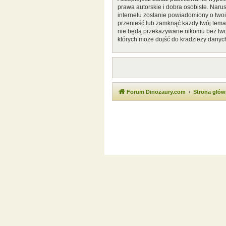
prawa autorskie i dobra osobiste. Naru
internetu zostanie powiadomiony o two
przenieść lub zamknąć każdy twój temat
nie będą przekazywane nikomu bez twoj
których może dojść do kradzieży danyc
Forum Dinozaury.com
Strona głó