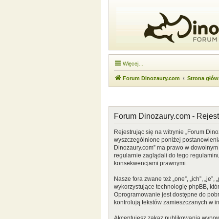
Więcej…
Forum Dinozaury.com
Strona głó
Forum Dinozaury.com - Rejest
Rejestrując się na witrynie „Forum Dino
wyszczególnione poniżej postanowienia. 
Dinozaury.com” ma prawo w dowolnym cz
regularnie zaglądali do tego regulamin
konsekwencjami prawnymi.
Nasze fora zwane też „one”, „ich”, „je
wykorzystujące technologię phpBB, która
Oprogramowanie jest dostępne do pobr
kontrolują tekstów zamieszczanych w i
Akceptujesz zakaz publikowania wypow