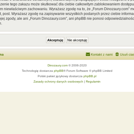
szenie tego zakazu może skutkować dla ciebie całkowitym zablokowaniem dostępu d
im niewłaściwym zachowaniu. Wyrażasz zgodę na to, że „Forum Dinozaury.com” mo
, post. Wyrażasz zgodę na zapisywanie wszystkich podanych przez ciebie informac
ej zgody, ale ani „Forum Dinozaury.com”, ani phpBB nie ponosi odpowiedzialnośc
h.
wna
Kontakt z nami
Usuń cias
Dinozaury.com
© 2006-2020
Technologię dostarcza
phpBB
® Forum Software © phpBB Limited
Polski pakiet językowy dostarcza
phpBB.pl
Zasady ochrony danych osobowych
|
Regulamin