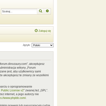
Szukaj
Wyszukiwanie zaawansowane
Zaloguj się
Język:
w.forum.dinozaury.com”, akceptujesz
Administracja witryny „Forum
zane jest, aby użytkownicy sami
że akceptujesz te zmiany ze wszelkimi
 oparciu o oprogramowanie
Public License v2
” zwanej też „GPL”.
z internet, a jego autorzy nie
ps://www.phpbb.com/
.
polskim prawem lub naruszającym cudze