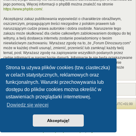
jego pomocą. Więcej informacji o phpBB można znaleźć na stronie
https://www.phpbb.com/
.
Akceptujesz zakaz publikowania wypowiedzi o charakterze obraźliwym,
oszczerczym, propagującym treści niezgodne z polskim prawem lub
naruszającym cudze prawa autorskie i dobra osobiste. Naruszenie tego
zakazu może skutkować dla ciebie całkowitym zablokowaniem dostępu do tej
witryny, a twój dostawca internetu zostanie powiadomiony o twoim
niewłaściwym zachowaniu. Wyrażasz zgodę na to, że „Forum Dinozaury.com”
może w każdej chwili usunąć, zmienić, przenieść lub zamknąć każdy twój
temat, post. Wyrażasz zgodę na zapisywanie wszystkich podanych przez
ciebie informacji w naszej bazie danych. Informacje te nie będą przekazywane
nikomu bez twojej zgody, ale ani „Forum Dinozaury.com”, ani phpBB nie
Strona ta używa plików cookies (tzw. ciasteczka)
ponosi odpowiedzialności za włamania do witryny, podczas których może
dojść do kradzieży danych.
w celach statystycznych, reklamowych oraz
funkcjonalnych. Warunki przechowywania lub
dostępu do plików cookies można określić w
ustawieniach przeglądarki internetowej.
Forum Dinozaury.com
Strona główna
Strefa czasowa
UTC+01:00
Dowiedz się więcej
Dinozaury.com
© 2006-2020
Akceptuję!
Technologię dostarcza
phpBB
® Forum Software © phpBB Limited
Polski pakiet językowy dostarcza
phpBB.pl
Zasady ochrony danych osobowych
|
Regulamin