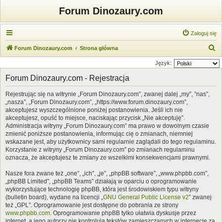
Forum Dinozaury.com
Zaloguj się
S
Forum Dinozaury.com
Strona główna
z
Język:
u
Forum Dinozaury.com - Rejestracja
k
Rejestrując się na witrynie „Forum Dinozaury.com”, zwanej dalej „my”, ”nas”,
a
„nasza”, „Forum Dinozaury.com”, „https://www.forum.dinozaury.com”,
j
akceptujesz wyszczególnione poniżej postanowienia. Jeśli ich nie
akceptujesz, opuść to miejsce, naciskając przycisk „Nie akceptuję”.
Administracja witryny „Forum Dinozaury.com” ma prawo w dowolnym czasie
zmienić poniższe postanowienia, informując cię o zmianach, niemniej
wskazane jest, aby użytkownicy sami regularnie zaglądali do tego regulaminu.
Korzystanie z witryny „Forum Dinozaury.com” po zmianach regulaminu
oznacza, że akceptujesz te zmiany ze wszelkimi konsekwencjami prawnymi.
Nasze fora zwane też „one”, „ich”, „je”, „phpBB software”, „www.phpbb.com”,
„phpBB Limited”, „phpBB Teams” działają w oparciu o oprogramowanie
wykorzystujące technologię phpBB, która jest środowiskiem typu witryny
(bulletin board), wydane na licencji „
GNU General Public License v2
” zwanej
też „GPL”. Oprogramowanie jest dostępne do pobrania ze strony
www.phpbb.com
. Oprogramowanie phpBB tylko ułatwia dyskusje przez
internet, a jego autorzy nie kontrolują tekstów zamieszczanych w internecie za