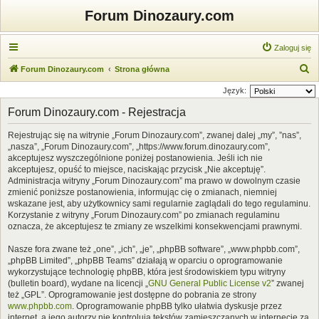
Forum Dinozaury.com
Zaloguj się
S
Forum Dinozaury.com
Strona główna
z
Język:
u
Forum Dinozaury.com - Rejestracja
k
Rejestrując się na witrynie „Forum Dinozaury.com”, zwanej dalej „my”, ”nas”,
a
„nasza”, „Forum Dinozaury.com”, „https://www.forum.dinozaury.com”,
j
akceptujesz wyszczególnione poniżej postanowienia. Jeśli ich nie
akceptujesz, opuść to miejsce, naciskając przycisk „Nie akceptuję”.
Administracja witryny „Forum Dinozaury.com” ma prawo w dowolnym czasie
zmienić poniższe postanowienia, informując cię o zmianach, niemniej
wskazane jest, aby użytkownicy sami regularnie zaglądali do tego regulaminu.
Korzystanie z witryny „Forum Dinozaury.com” po zmianach regulaminu
oznacza, że akceptujesz te zmiany ze wszelkimi konsekwencjami prawnymi.
Nasze fora zwane też „one”, „ich”, „je”, „phpBB software”, „www.phpbb.com”,
„phpBB Limited”, „phpBB Teams” działają w oparciu o oprogramowanie
wykorzystujące technologię phpBB, która jest środowiskiem typu witryny
(bulletin board), wydane na licencji „
GNU General Public License v2
” zwanej
też „GPL”. Oprogramowanie jest dostępne do pobrania ze strony
www.phpbb.com
. Oprogramowanie phpBB tylko ułatwia dyskusje przez
internet, a jego autorzy nie kontrolują tekstów zamieszczanych w internecie za