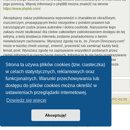
jego pomocą. Więcej informacji o phpBB można znaleźć na stronie
https://www.phpbb.com/
.
Akceptujesz zakaz publikowania wypowiedzi o charakterze obraźliwym,
oszczerczym, propagującym treści niezgodne z polskim prawem lub
naruszającym cudze prawa autorskie i dobra osobiste. Naruszenie tego
zakazu może skutkować dla ciebie całkowitym zablokowaniem dostępu do tej
witryny, a twój dostawca internetu zostanie powiadomiony o twoim
niewłaściwym zachowaniu. Wyrażasz zgodę na to, że „Forum Dinozaury.com”
może w każdej chwili usunąć, zmienić, przenieść lub zamknąć każdy twój
temat, post. Wyrażasz zgodę na zapisywanie wszystkich podanych przez
ciebie informacji w naszej bazie danych. Informacje te nie będą przekazywane
nikomu bez twojej zgody, ale ani „Forum Dinozaury.com”, ani phpBB nie
Strona ta używa plików cookies (tzw. ciasteczka)
ponosi odpowiedzialności za włamania do witryny, podczas których może
dojść do kradzieży danych.
w celach statystycznych, reklamowych oraz
funkcjonalnych. Warunki przechowywania lub
dostępu do plików cookies można określić w
ustawieniach przeglądarki internetowej.
Forum Dinozaury.com
Strona główna
Strefa czasowa
UTC+01:00
Dowiedz się więcej
Dinozaury.com
© 2006-2020
Akceptuję!
Technologię dostarcza
phpBB
® Forum Software © phpBB Limited
Polski pakiet językowy dostarcza
phpBB.pl
Zasady ochrony danych osobowych
|
Regulamin