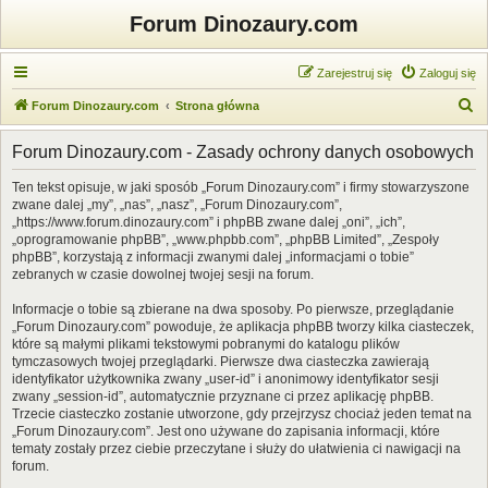
Forum Dinozaury.com
Zarejestruj się
Zaloguj się
S
Forum Dinozaury.com
Strona główna
z
Forum Dinozaury.com - Zasady ochrony danych osobowych
u
k
Ten tekst opisuje, w jaki sposób „Forum Dinozaury.com” i firmy stowarzyszone
zwane dalej „my”, „nas”, „nasz”, „Forum Dinozaury.com”,
a
„https://www.forum.dinozaury.com” i phpBB zwane dalej „oni”, „ich”,
j
„oprogramowanie phpBB”, „www.phpbb.com”, „phpBB Limited”, „Zespoły
phpBB”, korzystają z informacji zwanymi dalej „informacjami o tobie”
zebranych w czasie dowolnej twojej sesji na forum.
Informacje o tobie są zbierane na dwa sposoby. Po pierwsze, przeglądanie
„Forum Dinozaury.com” powoduje, że aplikacja phpBB tworzy kilka ciasteczek,
które są małymi plikami tekstowymi pobranymi do katalogu plików
tymczasowych twojej przeglądarki. Pierwsze dwa ciasteczka zawierają
identyfikator użytkownika zwany „user-id” i anonimowy identyfikator sesji
zwany „session-id”, automatycznie przyznane ci przez aplikację phpBB.
Trzecie ciasteczko zostanie utworzone, gdy przejrzysz chociaż jeden temat na
„Forum Dinozaury.com”. Jest ono używane do zapisania informacji, które
tematy zostały przez ciebie przeczytane i służy do ułatwienia ci nawigacji na
forum.