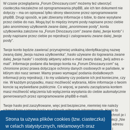
W czasie przeglądania „Forum Dinozaury.com” możemy też utworzyć
ciasteczka niezależne od oprogramowania phpBB, ale ich ten dokument nie
dotyczy – ma on opisywać tylko strony stworzone przez oprogramowanie
phpBB. Drugi sposób, w jaki zbieramy informacje o tobie, to dane wysyłane
przez ciebie do nas. Mogą być to między innymi posty napisane przez ciebie
jako anonimowy użytkownik zwane dalej „anonimowe posty”, konta
użytkownika założone na „Forum Dinozaury.com” zwane dalej „twoje konto” i
posty napisane przez ciebie po rejestracji i zalogowaniu zwane dalej „twoje
posty”.
Twoje konto będzie zawierać przynajmniej unikalną identyfikacyjną nazwę
zwaną dalej „twoja nazwa użytkownika”, hasło używane do logowania zwane
dalej „twoje hasło” i osobisty aktywny adres e-mail zwany dalej „twój adres e-
mail”. Informacje podane dla twojego konta na „Forum Dinozaury.com” są
chronione przez prawa dotyczące ochrony danych osobowych w państwie, w
którym stoi nasz serwer. Mamy prawo wymagać podania dodatkowych
informacji przy rejestracji, i to my ustalamy czy podanie ich jest konieczne, czy
nie. W każdym przypadku, masz możliwość wybrania, które informacje o twoim
koncie są wyświetlane publicznie. Co więcej, w panelu zarządzania kontem
masz możliwość włączenia lub wyłączenia wysyłania do ciebie automatycznie
generowanych przez oprogramowanie phpBB e-maili.
Twoje hasło jest zaszyfrowane, więc jest bezpieczne, niemniej nie należy
używać tego samego hasła na różnych witrynach internetowych. Hasło to
umożliwia dostęp do twojego konta na „Forum Dinozaury.com”, więc chroń je i
Strona ta używa plików cookies (tzw. ciasteczka)
w żadnym wypadku nie podawaj
nikomu
. Jeśli je zapomnisz, użyj funkcji „Nie
pamiętam hasła”. Witryna poprosi cię o podanie nazwy użytkownika i adresu
w celach statystycznych, reklamowych oraz
e-mail. Po podaniu tych danych zostanie wygenerowane nowe hasło i