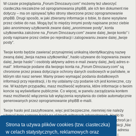
W czasie przeglądania „Forum Dinozaury.com” możemy też utworzyć
ciasteczka niezależne od oprogramowania phpBB, ale ich ten dokument nie
dotyczy – ma on opisywać tylko strony stworzone przez oprogramowanie
phpBB. Drugi sposób, w jaki zbieramy informacje o tobie, to dane wysyłane
przez ciebie do nas. Mogą być to między innymi posty napisane przez ciebie
jako anonimowy użytkownik zwane dalej „anonimowe posty”, konta
użytkownika założone na „Forum Dinozaury.com” zwane dalej „twoje konto” i
posty napisane przez ciebie po rejestracji i zalogowaniu zwane dalej „twoje
posty”.
Twoje konto będzie zawierać przynajmniej unikalną identyfikacyjną nazwę
zwaną dalej „twoja nazwa użytkownika”, hasło używane do logowania zwane
dalej „twoje hasło” i osobisty aktywny adres e-mail zwany dalej „twój adres e-
mail”. Informacje podane dla twojego konta na „Forum Dinozaury.com” są
chronione przez prawa dotyczące ochrony danych osobowych w państwie, w
którym stoi nasz serwer. Mamy prawo wymagać podania dodatkowych
informacji przy rejestracji, i to my ustalamy czy podanie ich jest konieczne, czy
nie. W każdym przypadku, masz możliwość wybrania, które informacje o twoim
koncie są wyświetlane publicznie. Co więcej, w panelu zarządzania kontem
masz możliwość włączenia lub wyłączenia wysyłania do ciebie automatycznie
generowanych przez oprogramowanie phpBB e-maili.
Twoje hasło jest zaszyfrowane, więc jest bezpieczne, niemniej nie należy
używać tego samego hasła na różnych witrynach internetowych. Hasło to
umożliwia dostęp do twojego konta na „Forum Dinozaury.com”, więc chroń je i
Strona ta używa plików cookies (tzw. ciasteczka)
w żadnym wypadku nie podawaj
nikomu
. Jeśli je zapomnisz, użyj funkcji „Nie
pamiętam hasła”. Witryna poprosi cię o podanie nazwy użytkownika i adresu
w celach statystycznych, reklamowych oraz
e-mail. Po podaniu tych danych zostanie wygenerowane nowe hasło i