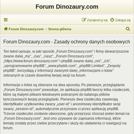
Forum Dinozaury.com
Zarejestruj się
Zaloguj się
S
Forum Dinozaury.com
Strona główna
z
Forum Dinozaury.com - Zasady ochrony danych osobowych
u
k
Ten tekst opisuje, w jaki sposób „Forum Dinozaury.com” i firmy stowarzyszone
zwane dalej „my”, „nas”, „nasz”, „Forum Dinozaury.com”,
a
„https://www.forum.dinozaury.com” i phpBB zwane dalej „oni”, „ich”,
j
„oprogramowanie phpBB”, „www.phpbb.com”, „phpBB Limited”, „Zespoły
phpBB”, korzystają z informacji zwanymi dalej „informacjami o tobie”
zebranych w czasie dowolnej twojej sesji na forum.
Informacje o tobie są zbierane na dwa sposoby. Po pierwsze, przeglądanie
„Forum Dinozaury.com” powoduje, że aplikacja phpBB tworzy kilka ciasteczek,
które są małymi plikami tekstowymi pobranymi do katalogu plików
tymczasowych twojej przeglądarki. Pierwsze dwa ciasteczka zawierają
identyfikator użytkownika zwany „user-id” i anonimowy identyfikator sesji
zwany „session-id”, automatycznie przyznane ci przez aplikację phpBB.
Trzecie ciasteczko zostanie utworzone, gdy przejrzysz chociaż jeden temat na
„Forum Dinozaury.com”. Jest ono używane do zapisania informacji, które
tematy zostały przez ciebie przeczytane i służy do ułatwienia ci nawigacji na
forum.