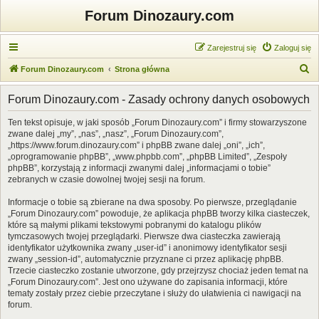
Forum Dinozaury.com
Zarejestruj się
Zaloguj się
S
Forum Dinozaury.com
Strona główna
z
Forum Dinozaury.com - Zasady ochrony danych osobowych
u
k
Ten tekst opisuje, w jaki sposób „Forum Dinozaury.com” i firmy stowarzyszone
zwane dalej „my”, „nas”, „nasz”, „Forum Dinozaury.com”,
a
„https://www.forum.dinozaury.com” i phpBB zwane dalej „oni”, „ich”,
j
„oprogramowanie phpBB”, „www.phpbb.com”, „phpBB Limited”, „Zespoły
phpBB”, korzystają z informacji zwanymi dalej „informacjami o tobie”
zebranych w czasie dowolnej twojej sesji na forum.
Informacje o tobie są zbierane na dwa sposoby. Po pierwsze, przeglądanie
„Forum Dinozaury.com” powoduje, że aplikacja phpBB tworzy kilka ciasteczek,
które są małymi plikami tekstowymi pobranymi do katalogu plików
tymczasowych twojej przeglądarki. Pierwsze dwa ciasteczka zawierają
identyfikator użytkownika zwany „user-id” i anonimowy identyfikator sesji
zwany „session-id”, automatycznie przyznane ci przez aplikację phpBB.
Trzecie ciasteczko zostanie utworzone, gdy przejrzysz chociaż jeden temat na
„Forum Dinozaury.com”. Jest ono używane do zapisania informacji, które
tematy zostały przez ciebie przeczytane i służy do ułatwienia ci nawigacji na
forum.