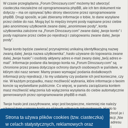
W czasie przeglądania „Forum Dinozaury.com” możemy też utworzyć
ciasteczka niezależne od oprogramowania phpBB, ale ich ten dokument nie
dotyczy – ma on opisywać tylko strony stworzone przez oprogramowanie
phpBB. Drugi sposób, w jaki zbieramy informacje o tobie, to dane wysyłane
przez ciebie do nas. Mogą być to między innymi posty napisane przez ciebie
jako anonimowy użytkownik zwane dalej „anonimowe posty”, konta
użytkownika założone na „Forum Dinozaury.com” zwane dalej „twoje konto” i
posty napisane przez ciebie po rejestracji i zalogowaniu zwane dalej „twoje
posty”.
Twoje konto będzie zawierać przynajmniej unikalną identyfikacyjną nazwę
zwaną dalej „twoja nazwa użytkownika”, hasło używane do logowania zwane
dalej „twoje hasło” i osobisty aktywny adres e-mail zwany dalej „twój adres e-
mail”. Informacje podane dla twojego konta na „Forum Dinozaury.com” są
chronione przez prawa dotyczące ochrony danych osobowych w państwie, w
którym stoi nasz serwer. Mamy prawo wymagać podania dodatkowych
informacji przy rejestracji, i to my ustalamy czy podanie ich jest konieczne, czy
nie. W każdym przypadku, masz możliwość wybrania, które informacje o twoim
koncie są wyświetlane publicznie. Co więcej, w panelu zarządzania kontem
masz możliwość włączenia lub wyłączenia wysyłania do ciebie automatycznie
generowanych przez oprogramowanie phpBB e-maili.
Twoje hasło jest zaszyfrowane, więc jest bezpieczne, niemniej nie należy
używać tego samego hasła na różnych witrynach internetowych. Hasło to
umożliwia dostęp do twojego konta na „Forum Dinozaury.com”, więc chroń je i
Strona ta używa plików cookies (tzw. ciasteczka)
w żadnym wypadku nie podawaj
nikomu
. Jeśli je zapomnisz, użyj funkcji „Nie
pamiętam hasła”. Witryna poprosi cię o podanie nazwy użytkownika i adresu
w celach statystycznych, reklamowych oraz
e-mail. Po podaniu tych danych zostanie wygenerowane nowe hasło i