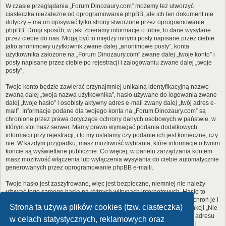
W czasie przeglądania „Forum Dinozaury.com” możemy też utworzyć
ciasteczka niezależne od oprogramowania phpBB, ale ich ten dokument nie
dotyczy – ma on opisywać tylko strony stworzone przez oprogramowanie
phpBB. Drugi sposób, w jaki zbieramy informacje o tobie, to dane wysyłane
przez ciebie do nas. Mogą być to między innymi posty napisane przez ciebie
jako anonimowy użytkownik zwane dalej „anonimowe posty”, konta
użytkownika założone na „Forum Dinozaury.com” zwane dalej „twoje konto” i
posty napisane przez ciebie po rejestracji i zalogowaniu zwane dalej „twoje
posty”.
Twoje konto będzie zawierać przynajmniej unikalną identyfikacyjną nazwę
zwaną dalej „twoja nazwa użytkownika”, hasło używane do logowania zwane
dalej „twoje hasło” i osobisty aktywny adres e-mail zwany dalej „twój adres e-
mail”. Informacje podane dla twojego konta na „Forum Dinozaury.com” są
chronione przez prawa dotyczące ochrony danych osobowych w państwie, w
którym stoi nasz serwer. Mamy prawo wymagać podania dodatkowych
informacji przy rejestracji, i to my ustalamy czy podanie ich jest konieczne, czy
nie. W każdym przypadku, masz możliwość wybrania, które informacje o twoim
koncie są wyświetlane publicznie. Co więcej, w panelu zarządzania kontem
masz możliwość włączenia lub wyłączenia wysyłania do ciebie automatycznie
generowanych przez oprogramowanie phpBB e-maili.
Twoje hasło jest zaszyfrowane, więc jest bezpieczne, niemniej nie należy
używać tego samego hasła na różnych witrynach internetowych. Hasło to
umożliwia dostęp do twojego konta na „Forum Dinozaury.com”, więc chroń je i
Strona ta używa plików cookies (tzw. ciasteczka)
w żadnym wypadku nie podawaj
nikomu
. Jeśli je zapomnisz, użyj funkcji „Nie
pamiętam hasła”. Witryna poprosi cię o podanie nazwy użytkownika i adresu
w celach statystycznych, reklamowych oraz
e-mail. Po podaniu tych danych zostanie wygenerowane nowe hasło i