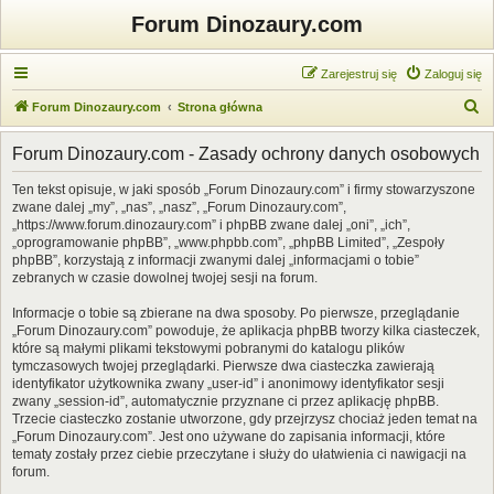
Forum Dinozaury.com
Zarejestruj się
Zaloguj się
S
Forum Dinozaury.com
Strona główna
z
Forum Dinozaury.com - Zasady ochrony danych osobowych
u
k
Ten tekst opisuje, w jaki sposób „Forum Dinozaury.com” i firmy stowarzyszone
zwane dalej „my”, „nas”, „nasz”, „Forum Dinozaury.com”,
a
„https://www.forum.dinozaury.com” i phpBB zwane dalej „oni”, „ich”,
j
„oprogramowanie phpBB”, „www.phpbb.com”, „phpBB Limited”, „Zespoły
phpBB”, korzystają z informacji zwanymi dalej „informacjami o tobie”
zebranych w czasie dowolnej twojej sesji na forum.
Informacje o tobie są zbierane na dwa sposoby. Po pierwsze, przeglądanie
„Forum Dinozaury.com” powoduje, że aplikacja phpBB tworzy kilka ciasteczek,
które są małymi plikami tekstowymi pobranymi do katalogu plików
tymczasowych twojej przeglądarki. Pierwsze dwa ciasteczka zawierają
identyfikator użytkownika zwany „user-id” i anonimowy identyfikator sesji
zwany „session-id”, automatycznie przyznane ci przez aplikację phpBB.
Trzecie ciasteczko zostanie utworzone, gdy przejrzysz chociaż jeden temat na
„Forum Dinozaury.com”. Jest ono używane do zapisania informacji, które
tematy zostały przez ciebie przeczytane i służy do ułatwienia ci nawigacji na
forum.