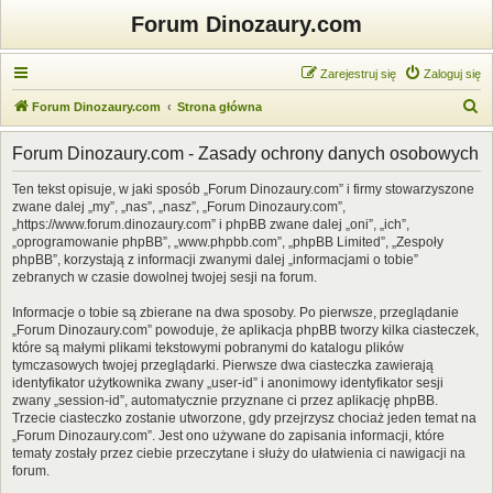
Forum Dinozaury.com
Zarejestruj się
Zaloguj się
S
Forum Dinozaury.com
Strona główna
z
Forum Dinozaury.com - Zasady ochrony danych osobowych
u
k
Ten tekst opisuje, w jaki sposób „Forum Dinozaury.com” i firmy stowarzyszone
zwane dalej „my”, „nas”, „nasz”, „Forum Dinozaury.com”,
a
„https://www.forum.dinozaury.com” i phpBB zwane dalej „oni”, „ich”,
j
„oprogramowanie phpBB”, „www.phpbb.com”, „phpBB Limited”, „Zespoły
phpBB”, korzystają z informacji zwanymi dalej „informacjami o tobie”
zebranych w czasie dowolnej twojej sesji na forum.
Informacje o tobie są zbierane na dwa sposoby. Po pierwsze, przeglądanie
„Forum Dinozaury.com” powoduje, że aplikacja phpBB tworzy kilka ciasteczek,
które są małymi plikami tekstowymi pobranymi do katalogu plików
tymczasowych twojej przeglądarki. Pierwsze dwa ciasteczka zawierają
identyfikator użytkownika zwany „user-id” i anonimowy identyfikator sesji
zwany „session-id”, automatycznie przyznane ci przez aplikację phpBB.
Trzecie ciasteczko zostanie utworzone, gdy przejrzysz chociaż jeden temat na
„Forum Dinozaury.com”. Jest ono używane do zapisania informacji, które
tematy zostały przez ciebie przeczytane i służy do ułatwienia ci nawigacji na
forum.