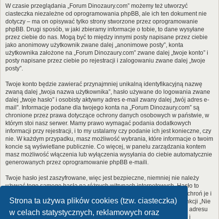
W czasie przeglądania „Forum Dinozaury.com” możemy też utworzyć
ciasteczka niezależne od oprogramowania phpBB, ale ich ten dokument nie
dotyczy – ma on opisywać tylko strony stworzone przez oprogramowanie
phpBB. Drugi sposób, w jaki zbieramy informacje o tobie, to dane wysyłane
przez ciebie do nas. Mogą być to między innymi posty napisane przez ciebie
jako anonimowy użytkownik zwane dalej „anonimowe posty”, konta
użytkownika założone na „Forum Dinozaury.com” zwane dalej „twoje konto” i
posty napisane przez ciebie po rejestracji i zalogowaniu zwane dalej „twoje
posty”.
Twoje konto będzie zawierać przynajmniej unikalną identyfikacyjną nazwę
zwaną dalej „twoja nazwa użytkownika”, hasło używane do logowania zwane
dalej „twoje hasło” i osobisty aktywny adres e-mail zwany dalej „twój adres e-
mail”. Informacje podane dla twojego konta na „Forum Dinozaury.com” są
chronione przez prawa dotyczące ochrony danych osobowych w państwie, w
którym stoi nasz serwer. Mamy prawo wymagać podania dodatkowych
informacji przy rejestracji, i to my ustalamy czy podanie ich jest konieczne, czy
nie. W każdym przypadku, masz możliwość wybrania, które informacje o twoim
koncie są wyświetlane publicznie. Co więcej, w panelu zarządzania kontem
masz możliwość włączenia lub wyłączenia wysyłania do ciebie automatycznie
generowanych przez oprogramowanie phpBB e-maili.
Twoje hasło jest zaszyfrowane, więc jest bezpieczne, niemniej nie należy
używać tego samego hasła na różnych witrynach internetowych. Hasło to
umożliwia dostęp do twojego konta na „Forum Dinozaury.com”, więc chroń je i
Strona ta używa plików cookies (tzw. ciasteczka)
w żadnym wypadku nie podawaj
nikomu
. Jeśli je zapomnisz, użyj funkcji „Nie
pamiętam hasła”. Witryna poprosi cię o podanie nazwy użytkownika i adresu
w celach statystycznych, reklamowych oraz
e-mail. Po podaniu tych danych zostanie wygenerowane nowe hasło i