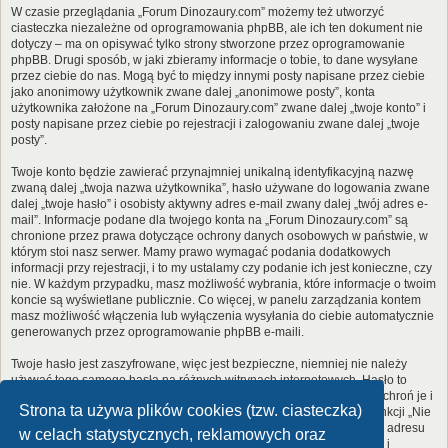
W czasie przeglądania „Forum Dinozaury.com” możemy też utworzyć
ciasteczka niezależne od oprogramowania phpBB, ale ich ten dokument nie
dotyczy – ma on opisywać tylko strony stworzone przez oprogramowanie
phpBB. Drugi sposób, w jaki zbieramy informacje o tobie, to dane wysyłane
przez ciebie do nas. Mogą być to między innymi posty napisane przez ciebie
jako anonimowy użytkownik zwane dalej „anonimowe posty”, konta
użytkownika założone na „Forum Dinozaury.com” zwane dalej „twoje konto” i
posty napisane przez ciebie po rejestracji i zalogowaniu zwane dalej „twoje
posty”.
Twoje konto będzie zawierać przynajmniej unikalną identyfikacyjną nazwę
zwaną dalej „twoja nazwa użytkownika”, hasło używane do logowania zwane
dalej „twoje hasło” i osobisty aktywny adres e-mail zwany dalej „twój adres e-
mail”. Informacje podane dla twojego konta na „Forum Dinozaury.com” są
chronione przez prawa dotyczące ochrony danych osobowych w państwie, w
którym stoi nasz serwer. Mamy prawo wymagać podania dodatkowych
informacji przy rejestracji, i to my ustalamy czy podanie ich jest konieczne, czy
nie. W każdym przypadku, masz możliwość wybrania, które informacje o twoim
koncie są wyświetlane publicznie. Co więcej, w panelu zarządzania kontem
masz możliwość włączenia lub wyłączenia wysyłania do ciebie automatycznie
generowanych przez oprogramowanie phpBB e-maili.
Twoje hasło jest zaszyfrowane, więc jest bezpieczne, niemniej nie należy
używać tego samego hasła na różnych witrynach internetowych. Hasło to
umożliwia dostęp do twojego konta na „Forum Dinozaury.com”, więc chroń je i
Strona ta używa plików cookies (tzw. ciasteczka)
w żadnym wypadku nie podawaj
nikomu
. Jeśli je zapomnisz, użyj funkcji „Nie
pamiętam hasła”. Witryna poprosi cię o podanie nazwy użytkownika i adresu
w celach statystycznych, reklamowych oraz
e-mail. Po podaniu tych danych zostanie wygenerowane nowe hasło i