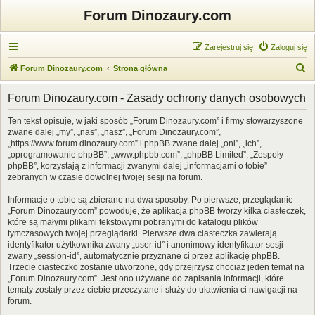
Forum Dinozaury.com
Zarejestruj się
Zaloguj się
S
Forum Dinozaury.com
Strona główna
z
Forum Dinozaury.com - Zasady ochrony danych osobowych
u
k
Ten tekst opisuje, w jaki sposób „Forum Dinozaury.com” i firmy stowarzyszone
zwane dalej „my”, „nas”, „nasz”, „Forum Dinozaury.com”,
a
„https://www.forum.dinozaury.com” i phpBB zwane dalej „oni”, „ich”,
j
„oprogramowanie phpBB”, „www.phpbb.com”, „phpBB Limited”, „Zespoły
phpBB”, korzystają z informacji zwanymi dalej „informacjami o tobie”
zebranych w czasie dowolnej twojej sesji na forum.
Informacje o tobie są zbierane na dwa sposoby. Po pierwsze, przeglądanie
„Forum Dinozaury.com” powoduje, że aplikacja phpBB tworzy kilka ciasteczek,
które są małymi plikami tekstowymi pobranymi do katalogu plików
tymczasowych twojej przeglądarki. Pierwsze dwa ciasteczka zawierają
identyfikator użytkownika zwany „user-id” i anonimowy identyfikator sesji
zwany „session-id”, automatycznie przyznane ci przez aplikację phpBB.
Trzecie ciasteczko zostanie utworzone, gdy przejrzysz chociaż jeden temat na
„Forum Dinozaury.com”. Jest ono używane do zapisania informacji, które
tematy zostały przez ciebie przeczytane i służy do ułatwienia ci nawigacji na
forum.