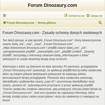
Forum Dinozaury.com
Zarejestruj się
Zaloguj się
S
Forum Dinozaury.com
Strona główna
z
Forum Dinozaury.com - Zasady ochrony danych osobowych
u
k
Ten tekst opisuje, w jaki sposób „Forum Dinozaury.com” i firmy stowarzyszone
zwane dalej „my”, „nas”, „nasz”, „Forum Dinozaury.com”,
a
„https://www.forum.dinozaury.com” i phpBB zwane dalej „oni”, „ich”,
j
„oprogramowanie phpBB”, „www.phpbb.com”, „phpBB Limited”, „Zespoły
phpBB”, korzystają z informacji zwanymi dalej „informacjami o tobie”
zebranych w czasie dowolnej twojej sesji na forum.
Informacje o tobie są zbierane na dwa sposoby. Po pierwsze, przeglądanie
„Forum Dinozaury.com” powoduje, że aplikacja phpBB tworzy kilka ciasteczek,
które są małymi plikami tekstowymi pobranymi do katalogu plików
tymczasowych twojej przeglądarki. Pierwsze dwa ciasteczka zawierają
identyfikator użytkownika zwany „user-id” i anonimowy identyfikator sesji
zwany „session-id”, automatycznie przyznane ci przez aplikację phpBB.
Trzecie ciasteczko zostanie utworzone, gdy przejrzysz chociaż jeden temat na
„Forum Dinozaury.com”. Jest ono używane do zapisania informacji, które
tematy zostały przez ciebie przeczytane i służy do ułatwienia ci nawigacji na
forum.