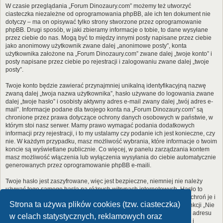
W czasie przeglądania „Forum Dinozaury.com” możemy też utworzyć
ciasteczka niezależne od oprogramowania phpBB, ale ich ten dokument nie
dotyczy – ma on opisywać tylko strony stworzone przez oprogramowanie
phpBB. Drugi sposób, w jaki zbieramy informacje o tobie, to dane wysyłane
przez ciebie do nas. Mogą być to między innymi posty napisane przez ciebie
jako anonimowy użytkownik zwane dalej „anonimowe posty”, konta
użytkownika założone na „Forum Dinozaury.com” zwane dalej „twoje konto” i
posty napisane przez ciebie po rejestracji i zalogowaniu zwane dalej „twoje
posty”.
Twoje konto będzie zawierać przynajmniej unikalną identyfikacyjną nazwę
zwaną dalej „twoja nazwa użytkownika”, hasło używane do logowania zwane
dalej „twoje hasło” i osobisty aktywny adres e-mail zwany dalej „twój adres e-
mail”. Informacje podane dla twojego konta na „Forum Dinozaury.com” są
chronione przez prawa dotyczące ochrony danych osobowych w państwie, w
którym stoi nasz serwer. Mamy prawo wymagać podania dodatkowych
informacji przy rejestracji, i to my ustalamy czy podanie ich jest konieczne, czy
nie. W każdym przypadku, masz możliwość wybrania, które informacje o twoim
koncie są wyświetlane publicznie. Co więcej, w panelu zarządzania kontem
masz możliwość włączenia lub wyłączenia wysyłania do ciebie automatycznie
generowanych przez oprogramowanie phpBB e-maili.
Twoje hasło jest zaszyfrowane, więc jest bezpieczne, niemniej nie należy
używać tego samego hasła na różnych witrynach internetowych. Hasło to
umożliwia dostęp do twojego konta na „Forum Dinozaury.com”, więc chroń je i
Strona ta używa plików cookies (tzw. ciasteczka)
w żadnym wypadku nie podawaj
nikomu
. Jeśli je zapomnisz, użyj funkcji „Nie
pamiętam hasła”. Witryna poprosi cię o podanie nazwy użytkownika i adresu
w celach statystycznych, reklamowych oraz
e-mail. Po podaniu tych danych zostanie wygenerowane nowe hasło i