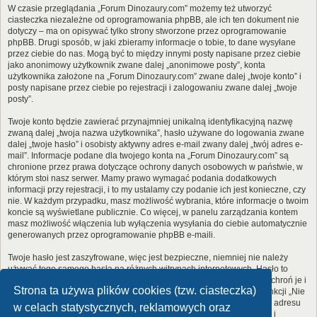
W czasie przeglądania „Forum Dinozaury.com” możemy też utworzyć
ciasteczka niezależne od oprogramowania phpBB, ale ich ten dokument nie
dotyczy – ma on opisywać tylko strony stworzone przez oprogramowanie
phpBB. Drugi sposób, w jaki zbieramy informacje o tobie, to dane wysyłane
przez ciebie do nas. Mogą być to między innymi posty napisane przez ciebie
jako anonimowy użytkownik zwane dalej „anonimowe posty”, konta
użytkownika założone na „Forum Dinozaury.com” zwane dalej „twoje konto” i
posty napisane przez ciebie po rejestracji i zalogowaniu zwane dalej „twoje
posty”.
Twoje konto będzie zawierać przynajmniej unikalną identyfikacyjną nazwę
zwaną dalej „twoja nazwa użytkownika”, hasło używane do logowania zwane
dalej „twoje hasło” i osobisty aktywny adres e-mail zwany dalej „twój adres e-
mail”. Informacje podane dla twojego konta na „Forum Dinozaury.com” są
chronione przez prawa dotyczące ochrony danych osobowych w państwie, w
którym stoi nasz serwer. Mamy prawo wymagać podania dodatkowych
informacji przy rejestracji, i to my ustalamy czy podanie ich jest konieczne, czy
nie. W każdym przypadku, masz możliwość wybrania, które informacje o twoim
koncie są wyświetlane publicznie. Co więcej, w panelu zarządzania kontem
masz możliwość włączenia lub wyłączenia wysyłania do ciebie automatycznie
generowanych przez oprogramowanie phpBB e-maili.
Twoje hasło jest zaszyfrowane, więc jest bezpieczne, niemniej nie należy
używać tego samego hasła na różnych witrynach internetowych. Hasło to
umożliwia dostęp do twojego konta na „Forum Dinozaury.com”, więc chroń je i
Strona ta używa plików cookies (tzw. ciasteczka)
w żadnym wypadku nie podawaj
nikomu
. Jeśli je zapomnisz, użyj funkcji „Nie
pamiętam hasła”. Witryna poprosi cię o podanie nazwy użytkownika i adresu
w celach statystycznych, reklamowych oraz
e-mail. Po podaniu tych danych zostanie wygenerowane nowe hasło i