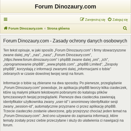
Forum Dinozaury.com
Zarejestruj się
Zaloguj się
S
Forum Dinozaury.com
Strona główna
z
Forum Dinozaury.com - Zasady ochrony danych osobowych
u
k
Ten tekst opisuje, w jaki sposób „Forum Dinozaury.com” i firmy stowarzyszone
zwane dalej „my”, „nas”, „nasz”, „Forum Dinozaury.com”,
a
„https://www.forum.dinozaury.com” i phpBB zwane dalej „oni”, „ich”,
j
„oprogramowanie phpBB”, „www.phpbb.com”, „phpBB Limited”, „Zespoły
phpBB”, korzystają z informacji zwanymi dalej „informacjami o tobie”
zebranych w czasie dowolnej twojej sesji na forum.
Informacje o tobie są zbierane na dwa sposoby. Po pierwsze, przeglądanie
„Forum Dinozaury.com” powoduje, że aplikacja phpBB tworzy kilka ciasteczek,
które są małymi plikami tekstowymi pobranymi do katalogu plików
tymczasowych twojej przeglądarki. Pierwsze dwa ciasteczka zawierają
identyfikator użytkownika zwany „user-id” i anonimowy identyfikator sesji
zwany „session-id”, automatycznie przyznane ci przez aplikację phpBB.
Trzecie ciasteczko zostanie utworzone, gdy przejrzysz chociaż jeden temat na
„Forum Dinozaury.com”. Jest ono używane do zapisania informacji, które
tematy zostały przez ciebie przeczytane i służy do ułatwienia ci nawigacji na
forum.