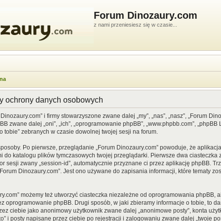
Forum Dinozaury.com
z nami przeniesiesz się w czasie...
wna
dy ochrony danych osobowych
 Dinozaury.com” i firmy stowarzyszone zwane dalej „my”, „nas”, „nasz”, „Forum Din
pBB zwane dalej „oni”, „ich”, „oprogramowanie phpBB”, „www.phpbb.com”, „phpBB Li
o tobie” zebranych w czasie dowolnej twojej sesji na forum.
sposoby. Po pierwsze, przeglądanie „Forum Dinozaury.com” powoduje, że aplikacja 
 do katalogu plików tymczasowych twojej przeglądarki. Pierwsze dwa ciasteczka z
or sesji zwany „session-id”, automatycznie przyznane ci przez aplikację phpBB. Tr
Forum Dinozaury.com”. Jest ono używane do zapisania informacji, które tematy zost
ry.com” możemy też utworzyć ciasteczka niezależne od oprogramowania phpBB, al
ez oprogramowanie phpBB. Drugi sposób, w jaki zbieramy informacje o tobie, to d
rzez ciebie jako anonimowy użytkownik zwane dalej „anonimowe posty”, konta uży
” i posty napisane przez ciebie po rejestracji i zalogowaniu zwane dalej „twoje pos