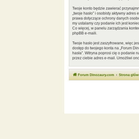
Twoje konto będzie zawierać przynajmn
„twoje hasło” i osobisty aktywny adres
prawa dotyczące ochrony danych osobow
my ustalamy czy podanie ich jest konie
Co więcej, w panelu zarządzania kont
phpBB e-maili.
Twoje hasło jest zaszyfrowane, więc je
dostęp do twojego konta na „Forum Di
hasła”. Witryna poprosi cię o podanie
przez ciebie adres e-mail. Umożliwi on
Forum Dinozaury.com
Strona głó