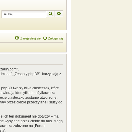
Szukaj
Wyszukiwanie zaawansowane
Zarejestruj się
Zaloguj się
ozaury.com”,
mited”, „Zespoły phpBB”, korzystają z
phpBB tworzy kilka ciasteczek, które
awierają identyfikator użytkownika
zecie ciasteczko zostanie utworzone,
ały przez ciebie przeczytane i służy do
e ich ten dokument nie dotyczy – ma
ane wysyłane przez ciebie do nas. Mogą
tkownika założone na „Forum
ty”.