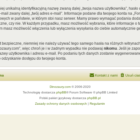
iej unikalną identyfikacyjną nazwę zwaną dalej „twoja nazwa użytkownika”, hasł
 e-mail zwany dalej „twój adres e-mail”. Informacje podane dla twojego konta na „
ych w państwie, w którym stoi nasz serwer. Mamy prawo wymagać podania dodatkow
czne, czy nie. W każdym przypadku, masz możliwość wybrania, które informacje o t
em masz możliwość włączenia lub wyłączenia wysyłania do ciebie automatycznie
st bezpieczne, niemniej nie należy używać tego samego hasła na różnych witrynach
nozaury.com”, więc chroń je i w żadnym wypadku nie podawaj
nikomu
. Jeśli je za
 nazwy użytkownika i adresu e-mail. Po podaniu tych danych zostanie wygenerowan
o odzyskanie dostępu do twojego konta.
wna
Kontakt z nami
Usuń cias
Dinozaury.com
© 2006-2020
Technologię dostarcza
phpBB
® Forum Software © phpBB Limited
Polski pakiet językowy dostarcza
phpBB.pl
Zasady ochrony danych osobowych
|
Regulamin