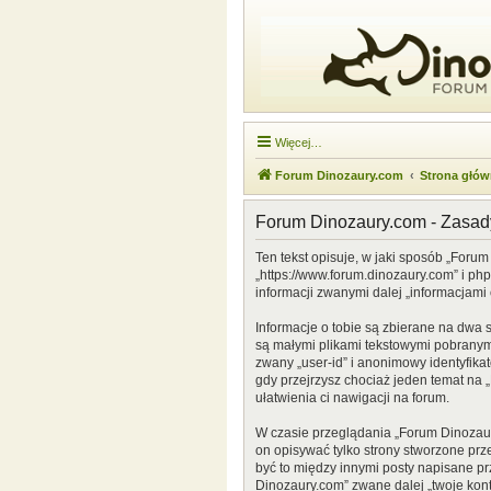
Więcej…
Forum Dinozaury.com
Strona głó
Forum Dinozaury.com - Zasa
Ten tekst opisuje, w jaki sposób „Forum
„https://www.forum.dinozaury.com” i ph
informacji zwanymi dalej „informacjami 
Informacje o tobie są zbierane na dwa 
są małymi plikami tekstowymi pobranymi
zwany „user-id” i anonimowy identyfikat
gdy przejrzysz chociaż jeden temat na „
ułatwienia ci nawigacji na forum.
W czasie przeglądania „Forum Dinozau
on opisywać tylko strony stworzone prz
być to między innymi posty napisane p
Dinozaury.com” zwane dalej „twoje konto