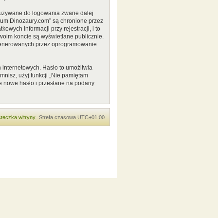
o używane do logowania zwane dalej
Forum Dinozaury.com” są chronione przez
ych informacji przy rejestracji, i to
woim koncie są wyświetlane publicznie.
 generowanych przez oprogramowanie
 internetowych. Hasło to umożliwia
pomnisz, użyj funkcji „Nie pamiętam
e nowe hasło i przesłane na podany
teczka witryny
Strefa czasowa
UTC+01:00