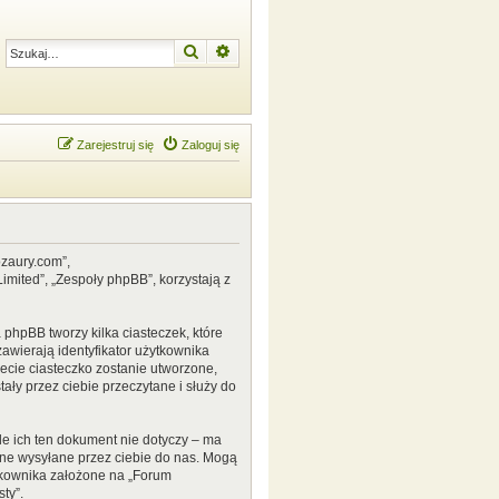
Szukaj
Wyszukiwanie zaawansowane
Zarejestruj się
Zaloguj się
ozaury.com”,
mited”, „Zespoły phpBB”, korzystają z
phpBB tworzy kilka ciasteczek, które
awierają identyfikator użytkownika
zecie ciasteczko zostanie utworzone,
ały przez ciebie przeczytane i służy do
e ich ten dokument nie dotyczy – ma
ane wysyłane przez ciebie do nas. Mogą
tkownika założone na „Forum
ty”.