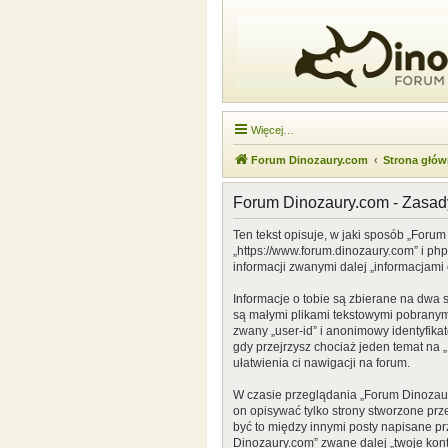
Więcej…
Forum Dinozaury.com
Strona głó
Forum Dinozaury.com - Zasa
Ten tekst opisuje, w jaki sposób „Forum
„https://www.forum.dinozaury.com” i ph
informacji zwanymi dalej „informacjami 
Informacje o tobie są zbierane na dwa 
są małymi plikami tekstowymi pobranymi
zwany „user-id” i anonimowy identyfikat
gdy przejrzysz chociaż jeden temat na „
ułatwienia ci nawigacji na forum.
W czasie przeglądania „Forum Dinozau
on opisywać tylko strony stworzone prz
być to między innymi posty napisane p
Dinozaury.com” zwane dalej „twoje konto