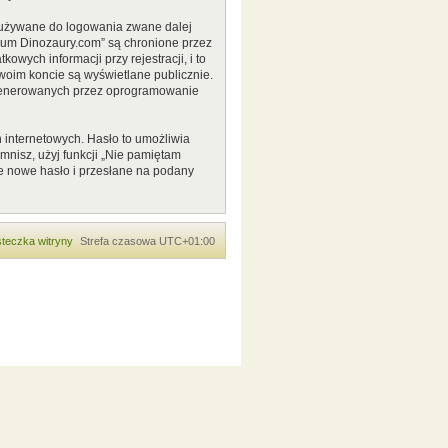
o używane do logowania zwane dalej
Forum Dinozaury.com” są chronione przez
ych informacji przy rejestracji, i to
woim koncie są wyświetlane publicznie.
 generowanych przez oprogramowanie
 internetowych. Hasło to umożliwia
pomnisz, użyj funkcji „Nie pamiętam
e nowe hasło i przesłane na podany
teczka witryny
Strefa czasowa
UTC+01:00