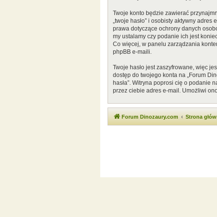
Twoje konto będzie zawierać przynajmn
„twoje hasło” i osobisty aktywny adres
prawa dotyczące ochrony danych osobow
my ustalamy czy podanie ich jest konie
Co więcej, w panelu zarządzania kont
phpBB e-maili.
Twoje hasło jest zaszyfrowane, więc je
dostęp do twojego konta na „Forum Di
hasła”. Witryna poprosi cię o podanie
przez ciebie adres e-mail. Umożliwi on
Forum Dinozaury.com
Strona głó