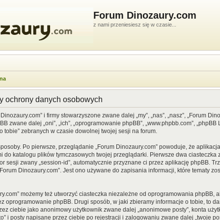
Forum Dinozaury.com
z nami przeniesiesz się w czasie...
wna
dy ochrony danych osobowych
 Dinozaury.com” i firmy stowarzyszone zwane dalej „my”, „nas”, „nasz”, „Forum Din
pBB zwane dalej „oni”, „ich”, „oprogramowanie phpBB”, „www.phpbb.com”, „phpBB Li
o tobie” zebranych w czasie dowolnej twojej sesji na forum.
sposoby. Po pierwsze, przeglądanie „Forum Dinozaury.com” powoduje, że aplikacja 
 do katalogu plików tymczasowych twojej przeglądarki. Pierwsze dwa ciasteczka z
or sesji zwany „session-id”, automatycznie przyznane ci przez aplikację phpBB. Tr
Forum Dinozaury.com”. Jest ono używane do zapisania informacji, które tematy zost
ry.com” możemy też utworzyć ciasteczka niezależne od oprogramowania phpBB, al
ez oprogramowanie phpBB. Drugi sposób, w jaki zbieramy informacje o tobie, to d
rzez ciebie jako anonimowy użytkownik zwane dalej „anonimowe posty”, konta uży
” i posty napisane przez ciebie po rejestracji i zalogowaniu zwane dalej „twoje pos