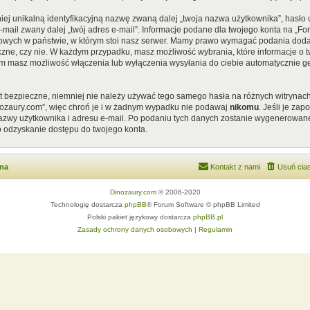
iej unikalną identyfikacyjną nazwę zwaną dalej „twoja nazwa użytkownika”, hasł
 e-mail zwany dalej „twój adres e-mail”. Informacje podane dla twojego konta na „
ych w państwie, w którym stoi nasz serwer. Mamy prawo wymagać podania dodatkow
czne, czy nie. W każdym przypadku, masz możliwość wybrania, które informacje o t
em masz możliwość włączenia lub wyłączenia wysyłania do ciebie automatycznie
st bezpieczne, niemniej nie należy używać tego samego hasła na różnych witrynach
nozaury.com”, więc chroń je i w żadnym wypadku nie podawaj
nikomu
. Jeśli je za
 nazwy użytkownika i adresu e-mail. Po podaniu tych danych zostanie wygenerowan
o odzyskanie dostępu do twojego konta.
wna
Kontakt z nami
Usuń cias
Dinozaury.com
© 2006-2020
Technologię dostarcza
phpBB
® Forum Software © phpBB Limited
Polski pakiet językowy dostarcza
phpBB.pl
Zasady ochrony danych osobowych
|
Regulamin