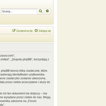
Szukaj
Wyszukiwanie zaawansowane
Zarejestruj się
Zaloguj się
ozaury.com”,
mited”, „Zespoły phpBB”, korzystają z
phpBB tworzy kilka ciasteczek, które
awierają identyfikator użytkownika
zecie ciasteczko zostanie utworzone,
ały przez ciebie przeczytane i służy do
e ich ten dokument nie dotyczy – ma
ane wysyłane przez ciebie do nas. Mogą
tkownika założone na „Forum
ty”.