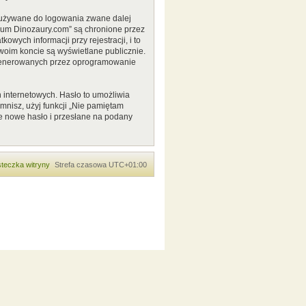
o używane do logowania zwane dalej
Forum Dinozaury.com” są chronione przez
ych informacji przy rejestracji, i to
woim koncie są wyświetlane publicznie.
 generowanych przez oprogramowanie
 internetowych. Hasło to umożliwia
pomnisz, użyj funkcji „Nie pamiętam
e nowe hasło i przesłane na podany
teczka witryny
Strefa czasowa
UTC+01:00