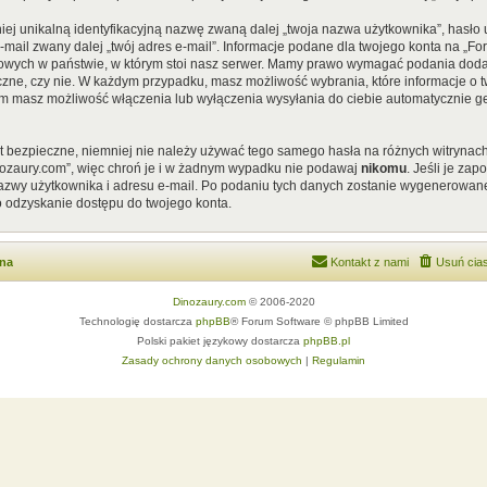
iej unikalną identyfikacyjną nazwę zwaną dalej „twoja nazwa użytkownika”, hasł
 e-mail zwany dalej „twój adres e-mail”. Informacje podane dla twojego konta na „
ych w państwie, w którym stoi nasz serwer. Mamy prawo wymagać podania dodatkow
czne, czy nie. W każdym przypadku, masz możliwość wybrania, które informacje o t
em masz możliwość włączenia lub wyłączenia wysyłania do ciebie automatycznie
st bezpieczne, niemniej nie należy używać tego samego hasła na różnych witrynach
nozaury.com”, więc chroń je i w żadnym wypadku nie podawaj
nikomu
. Jeśli je za
 nazwy użytkownika i adresu e-mail. Po podaniu tych danych zostanie wygenerowan
o odzyskanie dostępu do twojego konta.
wna
Kontakt z nami
Usuń cias
Dinozaury.com
© 2006-2020
Technologię dostarcza
phpBB
® Forum Software © phpBB Limited
Polski pakiet językowy dostarcza
phpBB.pl
Zasady ochrony danych osobowych
|
Regulamin