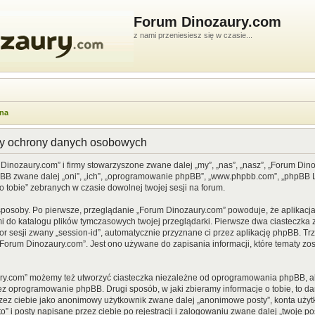
Forum Dinozaury.com
z nami przeniesiesz się w czasie...
wna
dy ochrony danych osobowych
 Dinozaury.com” i firmy stowarzyszone zwane dalej „my”, „nas”, „nasz”, „Forum Din
pBB zwane dalej „oni”, „ich”, „oprogramowanie phpBB”, „www.phpbb.com”, „phpBB Li
o tobie” zebranych w czasie dowolnej twojej sesji na forum.
sposoby. Po pierwsze, przeglądanie „Forum Dinozaury.com” powoduje, że aplikacja 
 do katalogu plików tymczasowych twojej przeglądarki. Pierwsze dwa ciasteczka z
or sesji zwany „session-id”, automatycznie przyznane ci przez aplikację phpBB. Tr
Forum Dinozaury.com”. Jest ono używane do zapisania informacji, które tematy zost
ry.com” możemy też utworzyć ciasteczka niezależne od oprogramowania phpBB, al
ez oprogramowanie phpBB. Drugi sposób, w jaki zbieramy informacje o tobie, to d
rzez ciebie jako anonimowy użytkownik zwane dalej „anonimowe posty”, konta uży
” i posty napisane przez ciebie po rejestracji i zalogowaniu zwane dalej „twoje pos