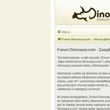
Więcej…
Forum Dinozaury.com
Strona głó
Forum Dinozaury.com - Zasa
Ten tekst opisuje, w jaki sposób „Forum
„https://www.forum.dinozaury.com” i ph
informacji zwanymi dalej „informacjami 
Informacje o tobie są zbierane na dwa 
są małymi plikami tekstowymi pobranymi
zwany „user-id” i anonimowy identyfikat
gdy przejrzysz chociaż jeden temat na „
ułatwienia ci nawigacji na forum.
W czasie przeglądania „Forum Dinozau
on opisywać tylko strony stworzone prz
być to między innymi posty napisane p
Dinozaury.com” zwane dalej „twoje konto