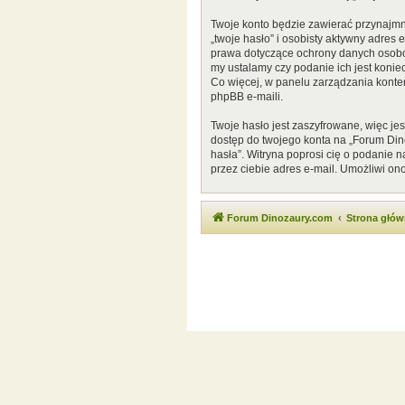
Twoje konto będzie zawierać przynajmn
„twoje hasło” i osobisty aktywny adres
prawa dotyczące ochrony danych osobow
my ustalamy czy podanie ich jest konie
Co więcej, w panelu zarządzania kont
phpBB e-maili.
Twoje hasło jest zaszyfrowane, więc je
dostęp do twojego konta na „Forum Di
hasła”. Witryna poprosi cię o podanie
przez ciebie adres e-mail. Umożliwi on
Forum Dinozaury.com
Strona głó