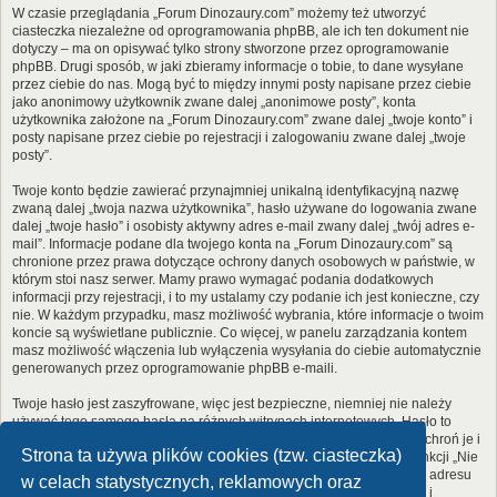
W czasie przeglądania „Forum Dinozaury.com” możemy też utworzyć
ciasteczka niezależne od oprogramowania phpBB, ale ich ten dokument nie
dotyczy – ma on opisywać tylko strony stworzone przez oprogramowanie
phpBB. Drugi sposób, w jaki zbieramy informacje o tobie, to dane wysyłane
przez ciebie do nas. Mogą być to między innymi posty napisane przez ciebie
jako anonimowy użytkownik zwane dalej „anonimowe posty”, konta
użytkownika założone na „Forum Dinozaury.com” zwane dalej „twoje konto” i
posty napisane przez ciebie po rejestracji i zalogowaniu zwane dalej „twoje
posty”.
Twoje konto będzie zawierać przynajmniej unikalną identyfikacyjną nazwę
zwaną dalej „twoja nazwa użytkownika”, hasło używane do logowania zwane
dalej „twoje hasło” i osobisty aktywny adres e-mail zwany dalej „twój adres e-
mail”. Informacje podane dla twojego konta na „Forum Dinozaury.com” są
chronione przez prawa dotyczące ochrony danych osobowych w państwie, w
którym stoi nasz serwer. Mamy prawo wymagać podania dodatkowych
informacji przy rejestracji, i to my ustalamy czy podanie ich jest konieczne, czy
nie. W każdym przypadku, masz możliwość wybrania, które informacje o twoim
koncie są wyświetlane publicznie. Co więcej, w panelu zarządzania kontem
masz możliwość włączenia lub wyłączenia wysyłania do ciebie automatycznie
generowanych przez oprogramowanie phpBB e-maili.
Twoje hasło jest zaszyfrowane, więc jest bezpieczne, niemniej nie należy
używać tego samego hasła na różnych witrynach internetowych. Hasło to
umożliwia dostęp do twojego konta na „Forum Dinozaury.com”, więc chroń je i
Strona ta używa plików cookies (tzw. ciasteczka)
w żadnym wypadku nie podawaj
nikomu
. Jeśli je zapomnisz, użyj funkcji „Nie
pamiętam hasła”. Witryna poprosi cię o podanie nazwy użytkownika i adresu
w celach statystycznych, reklamowych oraz
e-mail. Po podaniu tych danych zostanie wygenerowane nowe hasło i