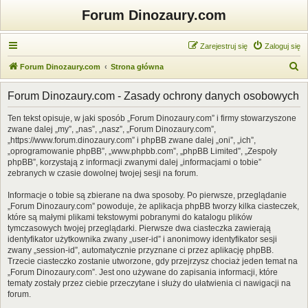
Forum Dinozaury.com
Zarejestruj się
Zaloguj się
S
Forum Dinozaury.com
Strona główna
z
Forum Dinozaury.com - Zasady ochrony danych osobowych
u
k
Ten tekst opisuje, w jaki sposób „Forum Dinozaury.com” i firmy stowarzyszone
zwane dalej „my”, „nas”, „nasz”, „Forum Dinozaury.com”,
a
„https://www.forum.dinozaury.com” i phpBB zwane dalej „oni”, „ich”,
j
„oprogramowanie phpBB”, „www.phpbb.com”, „phpBB Limited”, „Zespoły
phpBB”, korzystają z informacji zwanymi dalej „informacjami o tobie”
zebranych w czasie dowolnej twojej sesji na forum.
Informacje o tobie są zbierane na dwa sposoby. Po pierwsze, przeglądanie
„Forum Dinozaury.com” powoduje, że aplikacja phpBB tworzy kilka ciasteczek,
które są małymi plikami tekstowymi pobranymi do katalogu plików
tymczasowych twojej przeglądarki. Pierwsze dwa ciasteczka zawierają
identyfikator użytkownika zwany „user-id” i anonimowy identyfikator sesji
zwany „session-id”, automatycznie przyznane ci przez aplikację phpBB.
Trzecie ciasteczko zostanie utworzone, gdy przejrzysz chociaż jeden temat na
„Forum Dinozaury.com”. Jest ono używane do zapisania informacji, które
tematy zostały przez ciebie przeczytane i służy do ułatwienia ci nawigacji na
forum.