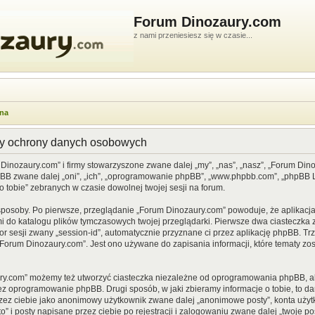
Forum Dinozaury.com
z nami przeniesiesz się w czasie...
wna
dy ochrony danych osobowych
 Dinozaury.com” i firmy stowarzyszone zwane dalej „my”, „nas”, „nasz”, „Forum Din
pBB zwane dalej „oni”, „ich”, „oprogramowanie phpBB”, „www.phpbb.com”, „phpBB Li
o tobie” zebranych w czasie dowolnej twojej sesji na forum.
sposoby. Po pierwsze, przeglądanie „Forum Dinozaury.com” powoduje, że aplikacja 
 do katalogu plików tymczasowych twojej przeglądarki. Pierwsze dwa ciasteczka z
or sesji zwany „session-id”, automatycznie przyznane ci przez aplikację phpBB. Tr
Forum Dinozaury.com”. Jest ono używane do zapisania informacji, które tematy zost
ry.com” możemy też utworzyć ciasteczka niezależne od oprogramowania phpBB, al
ez oprogramowanie phpBB. Drugi sposób, w jaki zbieramy informacje o tobie, to d
rzez ciebie jako anonimowy użytkownik zwane dalej „anonimowe posty”, konta uży
” i posty napisane przez ciebie po rejestracji i zalogowaniu zwane dalej „twoje pos