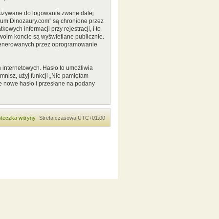
o używane do logowania zwane dalej
Forum Dinozaury.com” są chronione przez
ych informacji przy rejestracji, i to
woim koncie są wyświetlane publicznie.
 generowanych przez oprogramowanie
 internetowych. Hasło to umożliwia
pomnisz, użyj funkcji „Nie pamiętam
e nowe hasło i przesłane na podany
teczka witryny
Strefa czasowa
UTC+01:00