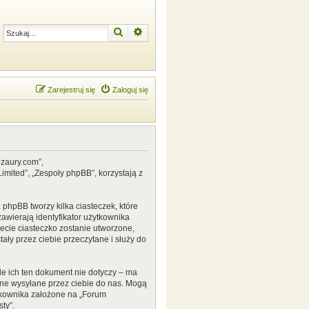
Szukaj
Wyszukiwanie zaawansowane
Zarejestruj się
Zaloguj się
ozaury.com”,
mited”, „Zespoły phpBB”, korzystają z
phpBB tworzy kilka ciasteczek, które
awierają identyfikator użytkownika
zecie ciasteczko zostanie utworzone,
ały przez ciebie przeczytane i służy do
e ich ten dokument nie dotyczy – ma
ane wysyłane przez ciebie do nas. Mogą
tkownika założone na „Forum
ty”.