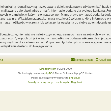
iej unikalną identyfikacyjną nazwę zwaną dalej „twoja nazwa użytkownika”, hasł
 e-mail zwany dalej „twój adres e-mail”. Informacje podane dla twojego konta na „
ych w państwie, w którym stoi nasz serwer. Mamy prawo wymagać podania dodatkow
czne, czy nie. W każdym przypadku, masz możliwość wybrania, które informacje o t
em masz możliwość włączenia lub wyłączenia wysyłania do ciebie automatycznie
st bezpieczne, niemniej nie należy używać tego samego hasła na różnych witrynach
nozaury.com”, więc chroń je i w żadnym wypadku nie podawaj
nikomu
. Jeśli je za
 nazwy użytkownika i adresu e-mail. Po podaniu tych danych zostanie wygenerowan
o odzyskanie dostępu do twojego konta.
wna
Kontakt z nami
Usuń cias
Dinozaury.com
© 2006-2020
Technologię dostarcza
phpBB
® Forum Software © phpBB Limited
Polski pakiet językowy dostarcza
phpBB.pl
Zasady ochrony danych osobowych
|
Regulamin