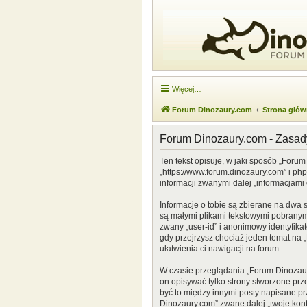
Więcej…
Forum Dinozaury.com
Strona głó
Forum Dinozaury.com - Zasa
Ten tekst opisuje, w jaki sposób „Forum
„https://www.forum.dinozaury.com” i ph
informacji zwanymi dalej „informacjami 
Informacje o tobie są zbierane na dwa 
są małymi plikami tekstowymi pobranymi
zwany „user-id” i anonimowy identyfikat
gdy przejrzysz chociaż jeden temat na „
ułatwienia ci nawigacji na forum.
W czasie przeglądania „Forum Dinozau
on opisywać tylko strony stworzone prz
być to między innymi posty napisane p
Dinozaury.com” zwane dalej „twoje konto