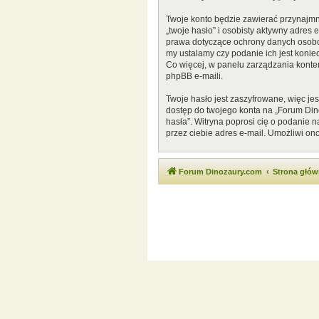
Twoje konto będzie zawierać przynajmn
„twoje hasło” i osobisty aktywny adres
prawa dotyczące ochrony danych osobow
my ustalamy czy podanie ich jest konie
Co więcej, w panelu zarządzania kont
phpBB e-maili.
Twoje hasło jest zaszyfrowane, więc je
dostęp do twojego konta na „Forum Di
hasła”. Witryna poprosi cię o podanie
przez ciebie adres e-mail. Umożliwi on
Forum Dinozaury.com
Strona głó