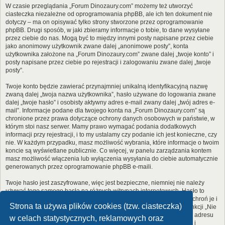
W czasie przeglądania „Forum Dinozaury.com” możemy też utworzyć
ciasteczka niezależne od oprogramowania phpBB, ale ich ten dokument nie
dotyczy – ma on opisywać tylko strony stworzone przez oprogramowanie
phpBB. Drugi sposób, w jaki zbieramy informacje o tobie, to dane wysyłane
przez ciebie do nas. Mogą być to między innymi posty napisane przez ciebie
jako anonimowy użytkownik zwane dalej „anonimowe posty”, konta
użytkownika założone na „Forum Dinozaury.com” zwane dalej „twoje konto” i
posty napisane przez ciebie po rejestracji i zalogowaniu zwane dalej „twoje
posty”.
Twoje konto będzie zawierać przynajmniej unikalną identyfikacyjną nazwę
zwaną dalej „twoja nazwa użytkownika”, hasło używane do logowania zwane
dalej „twoje hasło” i osobisty aktywny adres e-mail zwany dalej „twój adres e-
mail”. Informacje podane dla twojego konta na „Forum Dinozaury.com” są
chronione przez prawa dotyczące ochrony danych osobowych w państwie, w
którym stoi nasz serwer. Mamy prawo wymagać podania dodatkowych
informacji przy rejestracji, i to my ustalamy czy podanie ich jest konieczne, czy
nie. W każdym przypadku, masz możliwość wybrania, które informacje o twoim
koncie są wyświetlane publicznie. Co więcej, w panelu zarządzania kontem
masz możliwość włączenia lub wyłączenia wysyłania do ciebie automatycznie
generowanych przez oprogramowanie phpBB e-maili.
Twoje hasło jest zaszyfrowane, więc jest bezpieczne, niemniej nie należy
używać tego samego hasła na różnych witrynach internetowych. Hasło to
umożliwia dostęp do twojego konta na „Forum Dinozaury.com”, więc chroń je i
Strona ta używa plików cookies (tzw. ciasteczka)
w żadnym wypadku nie podawaj
nikomu
. Jeśli je zapomnisz, użyj funkcji „Nie
pamiętam hasła”. Witryna poprosi cię o podanie nazwy użytkownika i adresu
w celach statystycznych, reklamowych oraz
e-mail. Po podaniu tych danych zostanie wygenerowane nowe hasło i