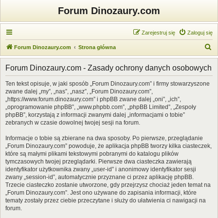
Forum Dinozaury.com
Zarejestruj się
Zaloguj się
S
Forum Dinozaury.com
Strona główna
z
Forum Dinozaury.com - Zasady ochrony danych osobowych
u
k
Ten tekst opisuje, w jaki sposób „Forum Dinozaury.com” i firmy stowarzyszone
zwane dalej „my”, „nas”, „nasz”, „Forum Dinozaury.com”,
a
„https://www.forum.dinozaury.com” i phpBB zwane dalej „oni”, „ich”,
j
„oprogramowanie phpBB”, „www.phpbb.com”, „phpBB Limited”, „Zespoły
phpBB”, korzystają z informacji zwanymi dalej „informacjami o tobie”
zebranych w czasie dowolnej twojej sesji na forum.
Informacje o tobie są zbierane na dwa sposoby. Po pierwsze, przeglądanie
„Forum Dinozaury.com” powoduje, że aplikacja phpBB tworzy kilka ciasteczek,
które są małymi plikami tekstowymi pobranymi do katalogu plików
tymczasowych twojej przeglądarki. Pierwsze dwa ciasteczka zawierają
identyfikator użytkownika zwany „user-id” i anonimowy identyfikator sesji
zwany „session-id”, automatycznie przyznane ci przez aplikację phpBB.
Trzecie ciasteczko zostanie utworzone, gdy przejrzysz chociaż jeden temat na
„Forum Dinozaury.com”. Jest ono używane do zapisania informacji, które
tematy zostały przez ciebie przeczytane i służy do ułatwienia ci nawigacji na
forum.