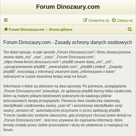
Forum Dinozaury.com
Zarejestruj się
Zaloguj się
S
Forum Dinozaury.com
Strona główna
z
Forum Dinozaury.com - Zasady ochrony danych osobowych
u
k
Ten tekst opisuje, w jaki sposób „Forum Dinozaury.com” i firmy stowarzyszone
zwane dalej „my”, „nas”, „nasz”, „Forum Dinozaury.com”,
a
„https://www.forum.dinozaury.com” i phpBB zwane dalej „oni”, „ich”,
j
„oprogramowanie phpBB”, „www.phpbb.com”, „phpBB Limited”, „Zespoły
phpBB”, korzystają z informacji zwanymi dalej „informacjami o tobie”
zebranych w czasie dowolnej twojej sesji na forum.
Informacje o tobie są zbierane na dwa sposoby. Po pierwsze, przeglądanie
„Forum Dinozaury.com” powoduje, że aplikacja phpBB tworzy kilka ciasteczek,
które są małymi plikami tekstowymi pobranymi do katalogu plików
tymczasowych twojej przeglądarki. Pierwsze dwa ciasteczka zawierają
identyfikator użytkownika zwany „user-id” i anonimowy identyfikator sesji
zwany „session-id”, automatycznie przyznane ci przez aplikację phpBB.
Trzecie ciasteczko zostanie utworzone, gdy przejrzysz chociaż jeden temat na
„Forum Dinozaury.com”. Jest ono używane do zapisania informacji, które
tematy zostały przez ciebie przeczytane i służy do ułatwienia ci nawigacji na
forum.