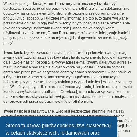
W czasie przeglądania „Forum Dinozaury.com” możemy też utworzyć
ciasteczka niezależne od oprogramowania phpBB, ale ich ten dokument nie
dotyczy – ma on opisywać tylko strony stworzone przez oprogramowanie
phpBB. Drugi sposób, w jaki zbieramy informacje o tobie, to dane wysyłane
przez ciebie do nas. Mogą być to między innymi posty napisane przez ciebie
jako anonimowy użytkownik zwane dalej „anonimowe posty”, konta
użytkownika założone na „Forum Dinozaury.com” zwane dalej „twoje konto” i
posty napisane przez ciebie po rejestracji i zalogowaniu zwane dalej „twoje
posty”.
Twoje konto będzie zawierać przynajmniej unikalną identyfikacyjną nazwę
zwaną dalej „twoja nazwa użytkownika”, hasło używane do logowania zwane
dalej „twoje hasło” i osobisty aktywny adres e-mail zwany dalej „twój adres e-
mail”. Informacje podane dla twojego konta na „Forum Dinozaury.com” są
chronione przez prawa dotyczące ochrony danych osobowych w państwie, w
którym stoi nasz serwer. Mamy prawo wymagać podania dodatkowych
informacji przy rejestracji, i to my ustalamy czy podanie ich jest konieczne, czy
nie. W każdym przypadku, masz możliwość wybrania, które informacje o twoim
koncie są wyświetlane publicznie. Co więcej, w panelu zarządzania kontem
masz możliwość włączenia lub wyłączenia wysyłania do ciebie automatycznie
generowanych przez oprogramowanie phpBB e-maili.
Twoje hasło jest zaszyfrowane, więc jest bezpieczne, niemniej nie należy
używać tego samego hasła na różnych witrynach internetowych. Hasło to
umożliwia dostęp do twojego konta na „Forum Dinozaury.com”, więc chroń je i
Strona ta używa plików cookies (tzw. ciasteczka)
w żadnym wypadku nie podawaj
nikomu
. Jeśli je zapomnisz, użyj funkcji „Nie
pamiętam hasła”. Witryna poprosi cię o podanie nazwy użytkownika i adresu
w celach statystycznych, reklamowych oraz
e-mail. Po podaniu tych danych zostanie wygenerowane nowe hasło i