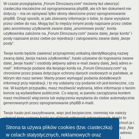
W czasie przeglądania „Forum Dinozaury.com” możemy też utworzyć
ciasteczka niezależne od oprogramowania phpBB, ale ich ten dokument nie
dotyczy – ma on opisywać tylko strony stworzone przez oprogramowanie
phpBB. Drugi sposób, w jaki zbieramy informacje o tobie, to dane wysyłane
przez ciebie do nas. Mogą być to między innymi posty napisane przez ciebie
jako anonimowy użytkownik zwane dalej „anonimowe posty”, konta
użytkownika założone na „Forum Dinozaury.com” zwane dalej „twoje konto” i
posty napisane przez ciebie po rejestracji i zalogowaniu zwane dalej „twoje
posty”.
Twoje konto będzie zawierać przynajmniej unikalną identyfikacyjną nazwę
zwaną dalej „twoja nazwa użytkownika”, hasło używane do logowania zwane
dalej „twoje hasło” i osobisty aktywny adres e-mail zwany dalej „twój adres e-
mail”. Informacje podane dla twojego konta na „Forum Dinozaury.com” są
chronione przez prawa dotyczące ochrony danych osobowych w państwie, w
którym stoi nasz serwer. Mamy prawo wymagać podania dodatkowych
informacji przy rejestracji, i to my ustalamy czy podanie ich jest konieczne, czy
nie. W każdym przypadku, masz możliwość wybrania, które informacje o twoim
koncie są wyświetlane publicznie. Co więcej, w panelu zarządzania kontem
masz możliwość włączenia lub wyłączenia wysyłania do ciebie automatycznie
generowanych przez oprogramowanie phpBB e-maili.
Twoje hasło jest zaszyfrowane, więc jest bezpieczne, niemniej nie należy
używać tego samego hasła na różnych witrynach internetowych. Hasło to
umożliwia dostęp do twojego konta na „Forum Dinozaury.com”, więc chroń je i
Strona ta używa plików cookies (tzw. ciasteczka)
w żadnym wypadku nie podawaj
nikomu
. Jeśli je zapomnisz, użyj funkcji „Nie
pamiętam hasła”. Witryna poprosi cię o podanie nazwy użytkownika i adresu
w celach statystycznych, reklamowych oraz
e-mail. Po podaniu tych danych zostanie wygenerowane nowe hasło i