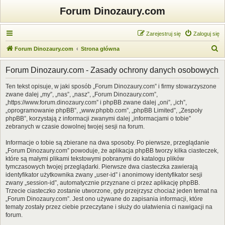
Forum Dinozaury.com
Zarejestruj się
Zaloguj się
S
Forum Dinozaury.com
Strona główna
z
Forum Dinozaury.com - Zasady ochrony danych osobowych
u
k
Ten tekst opisuje, w jaki sposób „Forum Dinozaury.com” i firmy stowarzyszone
zwane dalej „my”, „nas”, „nasz”, „Forum Dinozaury.com”,
a
„https://www.forum.dinozaury.com” i phpBB zwane dalej „oni”, „ich”,
j
„oprogramowanie phpBB”, „www.phpbb.com”, „phpBB Limited”, „Zespoły
phpBB”, korzystają z informacji zwanymi dalej „informacjami o tobie”
zebranych w czasie dowolnej twojej sesji na forum.
Informacje o tobie są zbierane na dwa sposoby. Po pierwsze, przeglądanie
„Forum Dinozaury.com” powoduje, że aplikacja phpBB tworzy kilka ciasteczek,
które są małymi plikami tekstowymi pobranymi do katalogu plików
tymczasowych twojej przeglądarki. Pierwsze dwa ciasteczka zawierają
identyfikator użytkownika zwany „user-id” i anonimowy identyfikator sesji
zwany „session-id”, automatycznie przyznane ci przez aplikację phpBB.
Trzecie ciasteczko zostanie utworzone, gdy przejrzysz chociaż jeden temat na
„Forum Dinozaury.com”. Jest ono używane do zapisania informacji, które
tematy zostały przez ciebie przeczytane i służy do ułatwienia ci nawigacji na
forum.