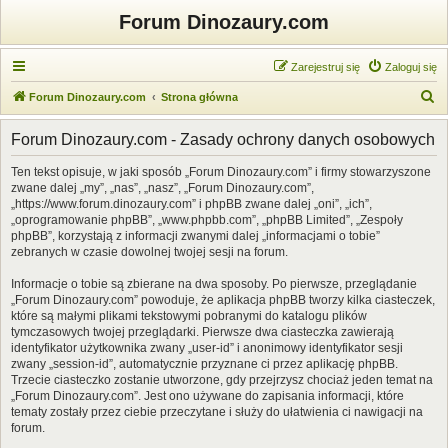
Forum Dinozaury.com
Zarejestruj się
Zaloguj się
S
Forum Dinozaury.com
Strona główna
z
Forum Dinozaury.com - Zasady ochrony danych osobowych
u
k
Ten tekst opisuje, w jaki sposób „Forum Dinozaury.com” i firmy stowarzyszone
zwane dalej „my”, „nas”, „nasz”, „Forum Dinozaury.com”,
a
„https://www.forum.dinozaury.com” i phpBB zwane dalej „oni”, „ich”,
j
„oprogramowanie phpBB”, „www.phpbb.com”, „phpBB Limited”, „Zespoły
phpBB”, korzystają z informacji zwanymi dalej „informacjami o tobie”
zebranych w czasie dowolnej twojej sesji na forum.
Informacje o tobie są zbierane na dwa sposoby. Po pierwsze, przeglądanie
„Forum Dinozaury.com” powoduje, że aplikacja phpBB tworzy kilka ciasteczek,
które są małymi plikami tekstowymi pobranymi do katalogu plików
tymczasowych twojej przeglądarki. Pierwsze dwa ciasteczka zawierają
identyfikator użytkownika zwany „user-id” i anonimowy identyfikator sesji
zwany „session-id”, automatycznie przyznane ci przez aplikację phpBB.
Trzecie ciasteczko zostanie utworzone, gdy przejrzysz chociaż jeden temat na
„Forum Dinozaury.com”. Jest ono używane do zapisania informacji, które
tematy zostały przez ciebie przeczytane i służy do ułatwienia ci nawigacji na
forum.