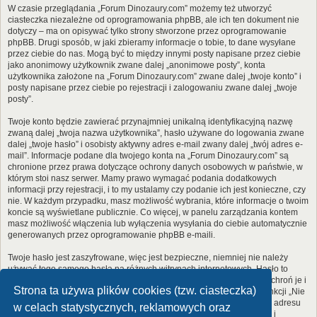
W czasie przeglądania „Forum Dinozaury.com” możemy też utworzyć
ciasteczka niezależne od oprogramowania phpBB, ale ich ten dokument nie
dotyczy – ma on opisywać tylko strony stworzone przez oprogramowanie
phpBB. Drugi sposób, w jaki zbieramy informacje o tobie, to dane wysyłane
przez ciebie do nas. Mogą być to między innymi posty napisane przez ciebie
jako anonimowy użytkownik zwane dalej „anonimowe posty”, konta
użytkownika założone na „Forum Dinozaury.com” zwane dalej „twoje konto” i
posty napisane przez ciebie po rejestracji i zalogowaniu zwane dalej „twoje
posty”.
Twoje konto będzie zawierać przynajmniej unikalną identyfikacyjną nazwę
zwaną dalej „twoja nazwa użytkownika”, hasło używane do logowania zwane
dalej „twoje hasło” i osobisty aktywny adres e-mail zwany dalej „twój adres e-
mail”. Informacje podane dla twojego konta na „Forum Dinozaury.com” są
chronione przez prawa dotyczące ochrony danych osobowych w państwie, w
którym stoi nasz serwer. Mamy prawo wymagać podania dodatkowych
informacji przy rejestracji, i to my ustalamy czy podanie ich jest konieczne, czy
nie. W każdym przypadku, masz możliwość wybrania, które informacje o twoim
koncie są wyświetlane publicznie. Co więcej, w panelu zarządzania kontem
masz możliwość włączenia lub wyłączenia wysyłania do ciebie automatycznie
generowanych przez oprogramowanie phpBB e-maili.
Twoje hasło jest zaszyfrowane, więc jest bezpieczne, niemniej nie należy
używać tego samego hasła na różnych witrynach internetowych. Hasło to
umożliwia dostęp do twojego konta na „Forum Dinozaury.com”, więc chroń je i
Strona ta używa plików cookies (tzw. ciasteczka)
w żadnym wypadku nie podawaj
nikomu
. Jeśli je zapomnisz, użyj funkcji „Nie
pamiętam hasła”. Witryna poprosi cię o podanie nazwy użytkownika i adresu
w celach statystycznych, reklamowych oraz
e-mail. Po podaniu tych danych zostanie wygenerowane nowe hasło i