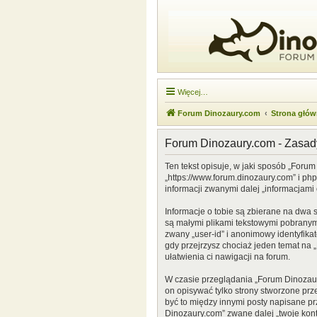
Więcej…
Forum Dinozaury.com
Strona głó
Forum Dinozaury.com - Zasa
Ten tekst opisuje, w jaki sposób „Forum
„https://www.forum.dinozaury.com” i ph
informacji zwanymi dalej „informacjami 
Informacje o tobie są zbierane na dwa 
są małymi plikami tekstowymi pobranymi
zwany „user-id” i anonimowy identyfikat
gdy przejrzysz chociaż jeden temat na „
ułatwienia ci nawigacji na forum.
W czasie przeglądania „Forum Dinozau
on opisywać tylko strony stworzone prz
być to między innymi posty napisane p
Dinozaury.com” zwane dalej „twoje konto