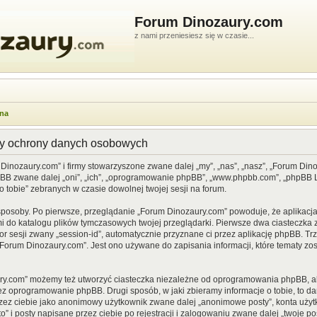
Forum Dinozaury.com
z nami przeniesiesz się w czasie...
wna
dy ochrony danych osobowych
 Dinozaury.com” i firmy stowarzyszone zwane dalej „my”, „nas”, „nasz”, „Forum Din
pBB zwane dalej „oni”, „ich”, „oprogramowanie phpBB”, „www.phpbb.com”, „phpBB Li
o tobie” zebranych w czasie dowolnej twojej sesji na forum.
sposoby. Po pierwsze, przeglądanie „Forum Dinozaury.com” powoduje, że aplikacja 
 do katalogu plików tymczasowych twojej przeglądarki. Pierwsze dwa ciasteczka z
or sesji zwany „session-id”, automatycznie przyznane ci przez aplikację phpBB. Tr
Forum Dinozaury.com”. Jest ono używane do zapisania informacji, które tematy zost
ry.com” możemy też utworzyć ciasteczka niezależne od oprogramowania phpBB, al
ez oprogramowanie phpBB. Drugi sposób, w jaki zbieramy informacje o tobie, to d
rzez ciebie jako anonimowy użytkownik zwane dalej „anonimowe posty”, konta uży
” i posty napisane przez ciebie po rejestracji i zalogowaniu zwane dalej „twoje pos