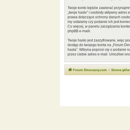
Twoje konto będzie zawierać przynajmn
„twoje hasło” i osobisty aktywny adres
prawa dotyczące ochrony danych osobow
my ustalamy czy podanie ich jest konie
Co więcej, w panelu zarządzania kont
phpBB e-maili.
Twoje hasło jest zaszyfrowane, więc je
dostęp do twojego konta na „Forum Di
hasła”. Witryna poprosi cię o podanie
przez ciebie adres e-mail. Umożliwi on
Forum Dinozaury.com
Strona głó