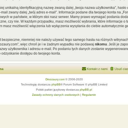
iej unikalną identyfikacyjną nazwę zwaną dalej „twoja nazwa użytkownika”, hasł
 e-mail zwany dalej „twój adres e-mail”. Informacje podane dla twojego konta na „
ych w państwie, w którym stoi nasz serwer. Mamy prawo wymagać podania dodatkow
czne, czy nie. W każdym przypadku, masz możliwość wybrania, które informacje o t
em masz możliwość włączenia lub wyłączenia wysyłania do ciebie automatycznie
st bezpieczne, niemniej nie należy używać tego samego hasła na różnych witrynach
nozaury.com”, więc chroń je i w żadnym wypadku nie podawaj
nikomu
. Jeśli je za
 nazwy użytkownika i adresu e-mail. Po podaniu tych danych zostanie wygenerowan
o odzyskanie dostępu do twojego konta.
wna
Kontakt z nami
Usuń cias
Dinozaury.com
© 2006-2020
Technologię dostarcza
phpBB
® Forum Software © phpBB Limited
Polski pakiet językowy dostarcza
phpBB.pl
Zasady ochrony danych osobowych
|
Regulamin