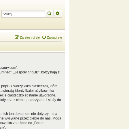
Szukaj
Wyszukiwanie zaawansowane
Zarejestruj się
Zaloguj się
ozaury.com”,
mited”, „Zespoły phpBB”, korzystają z
phpBB tworzy kilka ciasteczek, które
awierają identyfikator użytkownika
zecie ciasteczko zostanie utworzone,
ały przez ciebie przeczytane i służy do
e ich ten dokument nie dotyczy – ma
ane wysyłane przez ciebie do nas. Mogą
tkownika założone na „Forum
ty”.