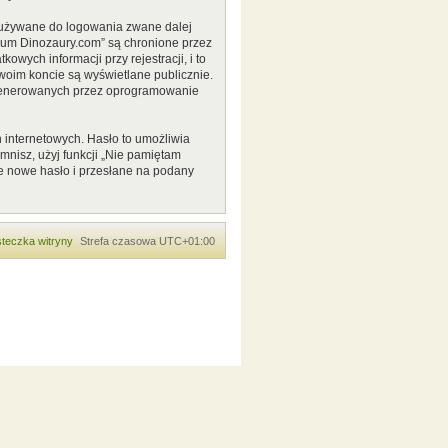
o używane do logowania zwane dalej
Forum Dinozaury.com” są chronione przez
ych informacji przy rejestracji, i to
woim koncie są wyświetlane publicznie.
 generowanych przez oprogramowanie
 internetowych. Hasło to umożliwia
pomnisz, użyj funkcji „Nie pamiętam
e nowe hasło i przesłane na podany
teczka witryny
Strefa czasowa
UTC+01:00