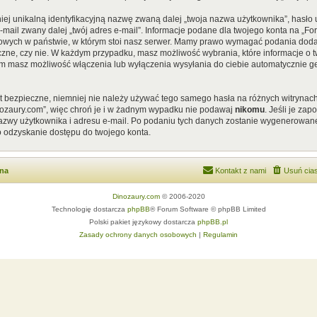
iej unikalną identyfikacyjną nazwę zwaną dalej „twoja nazwa użytkownika”, hasł
 e-mail zwany dalej „twój adres e-mail”. Informacje podane dla twojego konta na „
ych w państwie, w którym stoi nasz serwer. Mamy prawo wymagać podania dodatkow
czne, czy nie. W każdym przypadku, masz możliwość wybrania, które informacje o t
em masz możliwość włączenia lub wyłączenia wysyłania do ciebie automatycznie
st bezpieczne, niemniej nie należy używać tego samego hasła na różnych witrynach
nozaury.com”, więc chroń je i w żadnym wypadku nie podawaj
nikomu
. Jeśli je za
 nazwy użytkownika i adresu e-mail. Po podaniu tych danych zostanie wygenerowan
o odzyskanie dostępu do twojego konta.
wna
Kontakt z nami
Usuń cias
Dinozaury.com
© 2006-2020
Technologię dostarcza
phpBB
® Forum Software © phpBB Limited
Polski pakiet językowy dostarcza
phpBB.pl
Zasady ochrony danych osobowych
|
Regulamin