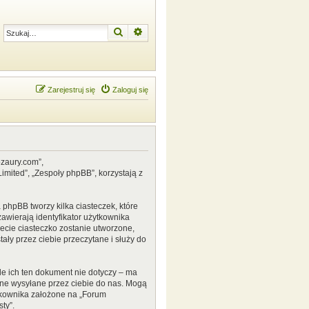
Szukaj
Wyszukiwanie zaawansowane
Zarejestruj się
Zaloguj się
ozaury.com”,
mited”, „Zespoły phpBB”, korzystają z
phpBB tworzy kilka ciasteczek, które
awierają identyfikator użytkownika
zecie ciasteczko zostanie utworzone,
ały przez ciebie przeczytane i służy do
e ich ten dokument nie dotyczy – ma
ane wysyłane przez ciebie do nas. Mogą
tkownika założone na „Forum
ty”.