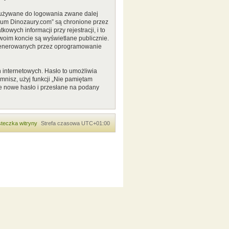
o używane do logowania zwane dalej
Forum Dinozaury.com” są chronione przez
ych informacji przy rejestracji, i to
woim koncie są wyświetlane publicznie.
 generowanych przez oprogramowanie
 internetowych. Hasło to umożliwia
pomnisz, użyj funkcji „Nie pamiętam
e nowe hasło i przesłane na podany
teczka witryny
Strefa czasowa
UTC+01:00