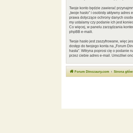
Twoje konto będzie zawierać przynajmn
„twoje hasło” i osobisty aktywny adres
prawa dotyczące ochrony danych osobow
my ustalamy czy podanie ich jest konie
Co więcej, w panelu zarządzania kont
phpBB e-maili.
Twoje hasło jest zaszyfrowane, więc je
dostęp do twojego konta na „Forum Di
hasła”. Witryna poprosi cię o podanie
przez ciebie adres e-mail. Umożliwi on
Forum Dinozaury.com
Strona głó