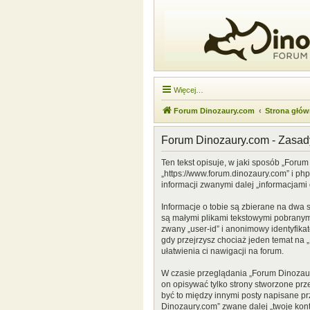
Więcej…
Forum Dinozaury.com
Strona głó
Forum Dinozaury.com - Zasa
Ten tekst opisuje, w jaki sposób „Forum
„https://www.forum.dinozaury.com” i ph
informacji zwanymi dalej „informacjami 
Informacje o tobie są zbierane na dwa 
są małymi plikami tekstowymi pobranymi
zwany „user-id” i anonimowy identyfikat
gdy przejrzysz chociaż jeden temat na „
ułatwienia ci nawigacji na forum.
W czasie przeglądania „Forum Dinozau
on opisywać tylko strony stworzone prz
być to między innymi posty napisane p
Dinozaury.com” zwane dalej „twoje konto