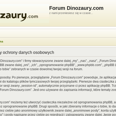
Forum Dinozaury.com
z nami przeniesiesz się w czasie...
wna
dy ochrony danych osobowych
 Dinozaury.com” i firmy stowarzyszone zwane dalej „my”, „nas”, „nasz”, „Forum Din
pBB zwane dalej „oni”, „ich”, „oprogramowanie phpBB”, „www.phpbb.com”, „phpBB Li
o tobie” zebranych w czasie dowolnej twojej sesji na forum.
sposoby. Po pierwsze, przeglądanie „Forum Dinozaury.com” powoduje, że aplikacja 
 do katalogu plików tymczasowych twojej przeglądarki. Pierwsze dwa ciasteczka z
or sesji zwany „session-id”, automatycznie przyznane ci przez aplikację phpBB. Tr
Forum Dinozaury.com”. Jest ono używane do zapisania informacji, które tematy zost
ry.com” możemy też utworzyć ciasteczka niezależne od oprogramowania phpBB, al
ez oprogramowanie phpBB. Drugi sposób, w jaki zbieramy informacje o tobie, to d
rzez ciebie jako anonimowy użytkownik zwane dalej „anonimowe posty”, konta uży
” i posty napisane przez ciebie po rejestracji i zalogowaniu zwane dalej „twoje pos