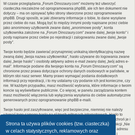
W czasie przeglądania „Forum Dinozaury.com” możemy też utworzyć
ciasteczka niezależne od oprogramowania phpBB, ale ich ten dokument nie
dotyczy – ma on opisywać tylko strony stworzone przez oprogramowanie
phpBB. Drugi sposób, w jaki zbieramy informacje o tobie, to dane wysyłane
przez ciebie do nas. Mogą być to między innymi posty napisane przez ciebie
jako anonimowy użytkownik zwane dalej „anonimowe posty”, konta
użytkownika założone na „Forum Dinozaury.com” zwane dalej „twoje konto” i
posty napisane przez ciebie po rejestracji i zalogowaniu zwane dalej „twoje
posty”.
Twoje konto będzie zawierać przynajmniej unikalną identyfikacyjną nazwę
zwaną dalej „twoja nazwa użytkownika”, hasło używane do logowania zwane
dalej „twoje hasło” i osobisty aktywny adres e-mail zwany dalej „twój adres e-
mail”. Informacje podane dla twojego konta na „Forum Dinozaury.com” są
chronione przez prawa dotyczące ochrony danych osobowych w państwie, w
którym stoi nasz serwer. Mamy prawo wymagać podania dodatkowych
informacji przy rejestracji, i to my ustalamy czy podanie ich jest konieczne, czy
nie. W każdym przypadku, masz możliwość wybrania, które informacje o twoim
koncie są wyświetlane publicznie. Co więcej, w panelu zarządzania kontem
masz możliwość włączenia lub wyłączenia wysyłania do ciebie automatycznie
generowanych przez oprogramowanie phpBB e-maili.
Twoje hasło jest zaszyfrowane, więc jest bezpieczne, niemniej nie należy
używać tego samego hasła na różnych witrynach internetowych. Hasło to
umożliwia dostęp do twojego konta na „Forum Dinozaury.com”, więc chroń je i
Strona ta używa plików cookies (tzw. ciasteczka)
w żadnym wypadku nie podawaj
nikomu
. Jeśli je zapomnisz, użyj funkcji „Nie
pamiętam hasła”. Witryna poprosi cię o podanie nazwy użytkownika i adresu
w celach statystycznych, reklamowych oraz
e-mail. Po podaniu tych danych zostanie wygenerowane nowe hasło i