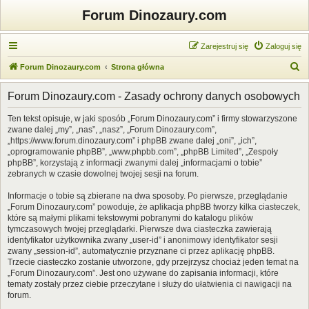
Forum Dinozaury.com
Zarejestruj się
Zaloguj się
S
Forum Dinozaury.com
Strona główna
z
Forum Dinozaury.com - Zasady ochrony danych osobowych
u
k
Ten tekst opisuje, w jaki sposób „Forum Dinozaury.com” i firmy stowarzyszone
zwane dalej „my”, „nas”, „nasz”, „Forum Dinozaury.com”,
a
„https://www.forum.dinozaury.com” i phpBB zwane dalej „oni”, „ich”,
j
„oprogramowanie phpBB”, „www.phpbb.com”, „phpBB Limited”, „Zespoły
phpBB”, korzystają z informacji zwanymi dalej „informacjami o tobie”
zebranych w czasie dowolnej twojej sesji na forum.
Informacje o tobie są zbierane na dwa sposoby. Po pierwsze, przeglądanie
„Forum Dinozaury.com” powoduje, że aplikacja phpBB tworzy kilka ciasteczek,
które są małymi plikami tekstowymi pobranymi do katalogu plików
tymczasowych twojej przeglądarki. Pierwsze dwa ciasteczka zawierają
identyfikator użytkownika zwany „user-id” i anonimowy identyfikator sesji
zwany „session-id”, automatycznie przyznane ci przez aplikację phpBB.
Trzecie ciasteczko zostanie utworzone, gdy przejrzysz chociaż jeden temat na
„Forum Dinozaury.com”. Jest ono używane do zapisania informacji, które
tematy zostały przez ciebie przeczytane i służy do ułatwienia ci nawigacji na
forum.