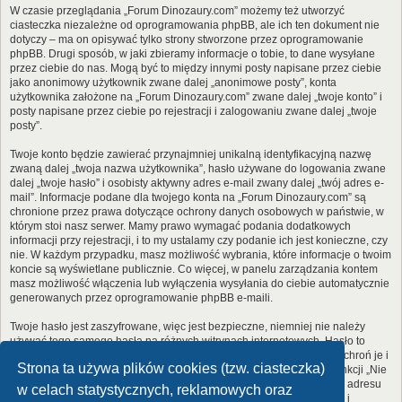
W czasie przeglądania „Forum Dinozaury.com” możemy też utworzyć
ciasteczka niezależne od oprogramowania phpBB, ale ich ten dokument nie
dotyczy – ma on opisywać tylko strony stworzone przez oprogramowanie
phpBB. Drugi sposób, w jaki zbieramy informacje o tobie, to dane wysyłane
przez ciebie do nas. Mogą być to między innymi posty napisane przez ciebie
jako anonimowy użytkownik zwane dalej „anonimowe posty”, konta
użytkownika założone na „Forum Dinozaury.com” zwane dalej „twoje konto” i
posty napisane przez ciebie po rejestracji i zalogowaniu zwane dalej „twoje
posty”.
Twoje konto będzie zawierać przynajmniej unikalną identyfikacyjną nazwę
zwaną dalej „twoja nazwa użytkownika”, hasło używane do logowania zwane
dalej „twoje hasło” i osobisty aktywny adres e-mail zwany dalej „twój adres e-
mail”. Informacje podane dla twojego konta na „Forum Dinozaury.com” są
chronione przez prawa dotyczące ochrony danych osobowych w państwie, w
którym stoi nasz serwer. Mamy prawo wymagać podania dodatkowych
informacji przy rejestracji, i to my ustalamy czy podanie ich jest konieczne, czy
nie. W każdym przypadku, masz możliwość wybrania, które informacje o twoim
koncie są wyświetlane publicznie. Co więcej, w panelu zarządzania kontem
masz możliwość włączenia lub wyłączenia wysyłania do ciebie automatycznie
generowanych przez oprogramowanie phpBB e-maili.
Twoje hasło jest zaszyfrowane, więc jest bezpieczne, niemniej nie należy
używać tego samego hasła na różnych witrynach internetowych. Hasło to
umożliwia dostęp do twojego konta na „Forum Dinozaury.com”, więc chroń je i
Strona ta używa plików cookies (tzw. ciasteczka)
w żadnym wypadku nie podawaj
nikomu
. Jeśli je zapomnisz, użyj funkcji „Nie
pamiętam hasła”. Witryna poprosi cię o podanie nazwy użytkownika i adresu
w celach statystycznych, reklamowych oraz
e-mail. Po podaniu tych danych zostanie wygenerowane nowe hasło i