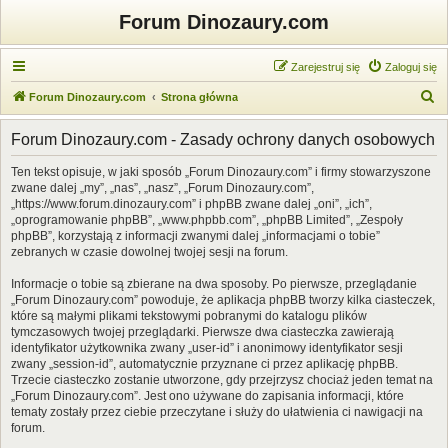
Forum Dinozaury.com
Zarejestruj się
Zaloguj się
S
Forum Dinozaury.com
Strona główna
z
Forum Dinozaury.com - Zasady ochrony danych osobowych
u
k
Ten tekst opisuje, w jaki sposób „Forum Dinozaury.com” i firmy stowarzyszone
zwane dalej „my”, „nas”, „nasz”, „Forum Dinozaury.com”,
a
„https://www.forum.dinozaury.com” i phpBB zwane dalej „oni”, „ich”,
j
„oprogramowanie phpBB”, „www.phpbb.com”, „phpBB Limited”, „Zespoły
phpBB”, korzystają z informacji zwanymi dalej „informacjami o tobie”
zebranych w czasie dowolnej twojej sesji na forum.
Informacje o tobie są zbierane na dwa sposoby. Po pierwsze, przeglądanie
„Forum Dinozaury.com” powoduje, że aplikacja phpBB tworzy kilka ciasteczek,
które są małymi plikami tekstowymi pobranymi do katalogu plików
tymczasowych twojej przeglądarki. Pierwsze dwa ciasteczka zawierają
identyfikator użytkownika zwany „user-id” i anonimowy identyfikator sesji
zwany „session-id”, automatycznie przyznane ci przez aplikację phpBB.
Trzecie ciasteczko zostanie utworzone, gdy przejrzysz chociaż jeden temat na
„Forum Dinozaury.com”. Jest ono używane do zapisania informacji, które
tematy zostały przez ciebie przeczytane i służy do ułatwienia ci nawigacji na
forum.