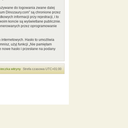
o używane do logowania zwane dalej
Forum Dinozaury.com” są chronione przez
ych informacji przy rejestracji, i to
woim koncie są wyświetlane publicznie.
 generowanych przez oprogramowanie
 internetowych. Hasło to umożliwia
pomnisz, użyj funkcji „Nie pamiętam
e nowe hasło i przesłane na podany
teczka witryny
Strefa czasowa
UTC+01:00