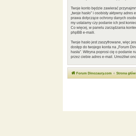
Twoje konto będzie zawierać przynajmn
„twoje hasło” i osobisty aktywny adres
prawa dotyczące ochrony danych osobow
my ustalamy czy podanie ich jest konie
Co więcej, w panelu zarządzania kont
phpBB e-maili.
Twoje hasło jest zaszyfrowane, więc je
dostęp do twojego konta na „Forum Di
hasła”. Witryna poprosi cię o podanie
przez ciebie adres e-mail. Umożliwi on
Forum Dinozaury.com
Strona głó