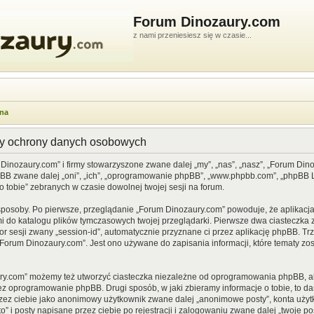
Forum Dinozaury.com
z nami przeniesiesz się w czasie...
wna
dy ochrony danych osobowych
 Dinozaury.com” i firmy stowarzyszone zwane dalej „my”, „nas”, „nasz”, „Forum Din
pBB zwane dalej „oni”, „ich”, „oprogramowanie phpBB”, „www.phpbb.com”, „phpBB Li
o tobie” zebranych w czasie dowolnej twojej sesji na forum.
sposoby. Po pierwsze, przeglądanie „Forum Dinozaury.com” powoduje, że aplikacja 
 do katalogu plików tymczasowych twojej przeglądarki. Pierwsze dwa ciasteczka z
or sesji zwany „session-id”, automatycznie przyznane ci przez aplikację phpBB. Tr
Forum Dinozaury.com”. Jest ono używane do zapisania informacji, które tematy zost
ry.com” możemy też utworzyć ciasteczka niezależne od oprogramowania phpBB, al
ez oprogramowanie phpBB. Drugi sposób, w jaki zbieramy informacje o tobie, to d
rzez ciebie jako anonimowy użytkownik zwane dalej „anonimowe posty”, konta uży
” i posty napisane przez ciebie po rejestracji i zalogowaniu zwane dalej „twoje pos