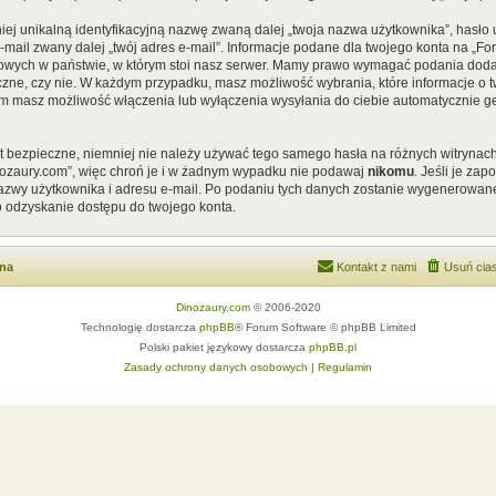
iej unikalną identyfikacyjną nazwę zwaną dalej „twoja nazwa użytkownika”, hasł
 e-mail zwany dalej „twój adres e-mail”. Informacje podane dla twojego konta na „
ych w państwie, w którym stoi nasz serwer. Mamy prawo wymagać podania dodatkow
czne, czy nie. W każdym przypadku, masz możliwość wybrania, które informacje o t
em masz możliwość włączenia lub wyłączenia wysyłania do ciebie automatycznie
st bezpieczne, niemniej nie należy używać tego samego hasła na różnych witrynach
nozaury.com”, więc chroń je i w żadnym wypadku nie podawaj
nikomu
. Jeśli je za
 nazwy użytkownika i adresu e-mail. Po podaniu tych danych zostanie wygenerowan
o odzyskanie dostępu do twojego konta.
wna
Kontakt z nami
Usuń cias
Dinozaury.com
© 2006-2020
Technologię dostarcza
phpBB
® Forum Software © phpBB Limited
Polski pakiet językowy dostarcza
phpBB.pl
Zasady ochrony danych osobowych
|
Regulamin