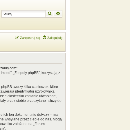
Szukaj
Wyszukiwanie zaawansowane
Zarejestruj się
Zaloguj się
ozaury.com”,
mited”, „Zespoły phpBB”, korzystają z
phpBB tworzy kilka ciasteczek, które
awierają identyfikator użytkownika
zecie ciasteczko zostanie utworzone,
ały przez ciebie przeczytane i służy do
e ich ten dokument nie dotyczy – ma
ane wysyłane przez ciebie do nas. Mogą
tkownika założone na „Forum
ty”.