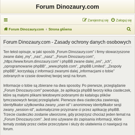
Forum Dinozaury.com
Zarejestruj się
Zaloguj się
S
Forum Dinozaury.com
Strona główna
z
Forum Dinozaury.com - Zasady ochrony danych osobowych
u
k
Ten tekst opisuje, w jaki sposób „Forum Dinozaury.com” i firmy stowarzyszone
zwane dalej „my”, „nas”, „nasz”, „Forum Dinozaury.com”,
a
„https://www.forum.dinozaury.com” i phpBB zwane dalej „oni”, „ich”,
j
„oprogramowanie phpBB”, „www.phpbb.com”, „phpBB Limited”, „Zespoły
phpBB”, korzystają z informacji zwanymi dalej „informacjami o tobie”
zebranych w czasie dowolnej twojej sesji na forum.
Informacje o tobie są zbierane na dwa sposoby. Po pierwsze, przeglądanie
„Forum Dinozaury.com” powoduje, że aplikacja phpBB tworzy kilka ciasteczek,
które są małymi plikami tekstowymi pobranymi do katalogu plików
tymczasowych twojej przeglądarki. Pierwsze dwa ciasteczka zawierają
identyfikator użytkownika zwany „user-id” i anonimowy identyfikator sesji
zwany „session-id”, automatycznie przyznane ci przez aplikację phpBB.
Trzecie ciasteczko zostanie utworzone, gdy przejrzysz chociaż jeden temat na
„Forum Dinozaury.com”. Jest ono używane do zapisania informacji, które
tematy zostały przez ciebie przeczytane i służy do ułatwienia ci nawigacji na
forum.