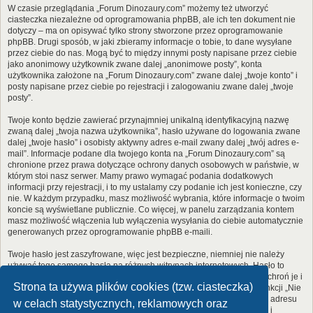
W czasie przeglądania „Forum Dinozaury.com” możemy też utworzyć
ciasteczka niezależne od oprogramowania phpBB, ale ich ten dokument nie
dotyczy – ma on opisywać tylko strony stworzone przez oprogramowanie
phpBB. Drugi sposób, w jaki zbieramy informacje o tobie, to dane wysyłane
przez ciebie do nas. Mogą być to między innymi posty napisane przez ciebie
jako anonimowy użytkownik zwane dalej „anonimowe posty”, konta
użytkownika założone na „Forum Dinozaury.com” zwane dalej „twoje konto” i
posty napisane przez ciebie po rejestracji i zalogowaniu zwane dalej „twoje
posty”.
Twoje konto będzie zawierać przynajmniej unikalną identyfikacyjną nazwę
zwaną dalej „twoja nazwa użytkownika”, hasło używane do logowania zwane
dalej „twoje hasło” i osobisty aktywny adres e-mail zwany dalej „twój adres e-
mail”. Informacje podane dla twojego konta na „Forum Dinozaury.com” są
chronione przez prawa dotyczące ochrony danych osobowych w państwie, w
którym stoi nasz serwer. Mamy prawo wymagać podania dodatkowych
informacji przy rejestracji, i to my ustalamy czy podanie ich jest konieczne, czy
nie. W każdym przypadku, masz możliwość wybrania, które informacje o twoim
koncie są wyświetlane publicznie. Co więcej, w panelu zarządzania kontem
masz możliwość włączenia lub wyłączenia wysyłania do ciebie automatycznie
generowanych przez oprogramowanie phpBB e-maili.
Twoje hasło jest zaszyfrowane, więc jest bezpieczne, niemniej nie należy
używać tego samego hasła na różnych witrynach internetowych. Hasło to
umożliwia dostęp do twojego konta na „Forum Dinozaury.com”, więc chroń je i
Strona ta używa plików cookies (tzw. ciasteczka)
w żadnym wypadku nie podawaj
nikomu
. Jeśli je zapomnisz, użyj funkcji „Nie
pamiętam hasła”. Witryna poprosi cię o podanie nazwy użytkownika i adresu
w celach statystycznych, reklamowych oraz
e-mail. Po podaniu tych danych zostanie wygenerowane nowe hasło i