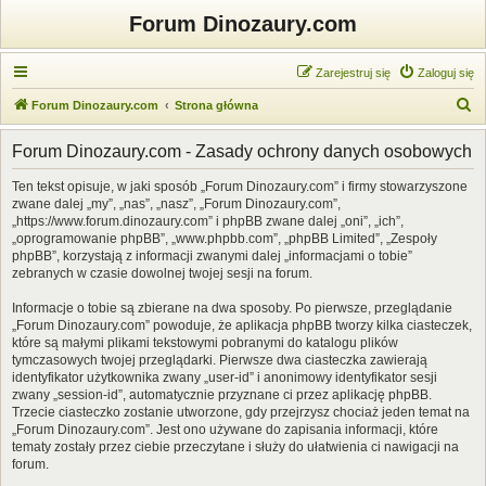
Forum Dinozaury.com
Zarejestruj się
Zaloguj się
S
Forum Dinozaury.com
Strona główna
z
Forum Dinozaury.com - Zasady ochrony danych osobowych
u
k
Ten tekst opisuje, w jaki sposób „Forum Dinozaury.com” i firmy stowarzyszone
zwane dalej „my”, „nas”, „nasz”, „Forum Dinozaury.com”,
a
„https://www.forum.dinozaury.com” i phpBB zwane dalej „oni”, „ich”,
j
„oprogramowanie phpBB”, „www.phpbb.com”, „phpBB Limited”, „Zespoły
phpBB”, korzystają z informacji zwanymi dalej „informacjami o tobie”
zebranych w czasie dowolnej twojej sesji na forum.
Informacje o tobie są zbierane na dwa sposoby. Po pierwsze, przeglądanie
„Forum Dinozaury.com” powoduje, że aplikacja phpBB tworzy kilka ciasteczek,
które są małymi plikami tekstowymi pobranymi do katalogu plików
tymczasowych twojej przeglądarki. Pierwsze dwa ciasteczka zawierają
identyfikator użytkownika zwany „user-id” i anonimowy identyfikator sesji
zwany „session-id”, automatycznie przyznane ci przez aplikację phpBB.
Trzecie ciasteczko zostanie utworzone, gdy przejrzysz chociaż jeden temat na
„Forum Dinozaury.com”. Jest ono używane do zapisania informacji, które
tematy zostały przez ciebie przeczytane i służy do ułatwienia ci nawigacji na
forum.