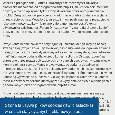
W czasie przeglądania „Forum Dinozaury.com” możemy też utworzyć
ciasteczka niezależne od oprogramowania phpBB, ale ich ten dokument nie
dotyczy – ma on opisywać tylko strony stworzone przez oprogramowanie
phpBB. Drugi sposób, w jaki zbieramy informacje o tobie, to dane wysyłane
przez ciebie do nas. Mogą być to między innymi posty napisane przez ciebie
jako anonimowy użytkownik zwane dalej „anonimowe posty”, konta
użytkownika założone na „Forum Dinozaury.com” zwane dalej „twoje konto” i
posty napisane przez ciebie po rejestracji i zalogowaniu zwane dalej „twoje
posty”.
Twoje konto będzie zawierać przynajmniej unikalną identyfikacyjną nazwę
zwaną dalej „twoja nazwa użytkownika”, hasło używane do logowania zwane
dalej „twoje hasło” i osobisty aktywny adres e-mail zwany dalej „twój adres e-
mail”. Informacje podane dla twojego konta na „Forum Dinozaury.com” są
chronione przez prawa dotyczące ochrony danych osobowych w państwie, w
którym stoi nasz serwer. Mamy prawo wymagać podania dodatkowych
informacji przy rejestracji, i to my ustalamy czy podanie ich jest konieczne, czy
nie. W każdym przypadku, masz możliwość wybrania, które informacje o twoim
koncie są wyświetlane publicznie. Co więcej, w panelu zarządzania kontem
masz możliwość włączenia lub wyłączenia wysyłania do ciebie automatycznie
generowanych przez oprogramowanie phpBB e-maili.
Twoje hasło jest zaszyfrowane, więc jest bezpieczne, niemniej nie należy
używać tego samego hasła na różnych witrynach internetowych. Hasło to
umożliwia dostęp do twojego konta na „Forum Dinozaury.com”, więc chroń je i
Strona ta używa plików cookies (tzw. ciasteczka)
w żadnym wypadku nie podawaj
nikomu
. Jeśli je zapomnisz, użyj funkcji „Nie
pamiętam hasła”. Witryna poprosi cię o podanie nazwy użytkownika i adresu
w celach statystycznych, reklamowych oraz
e-mail. Po podaniu tych danych zostanie wygenerowane nowe hasło i