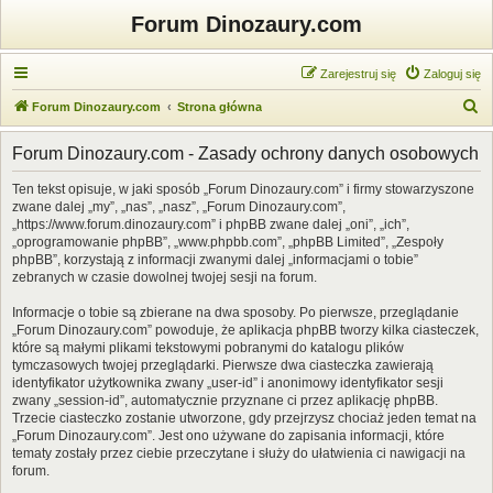
Forum Dinozaury.com
Zarejestruj się
Zaloguj się
S
Forum Dinozaury.com
Strona główna
z
Forum Dinozaury.com - Zasady ochrony danych osobowych
u
k
Ten tekst opisuje, w jaki sposób „Forum Dinozaury.com” i firmy stowarzyszone
zwane dalej „my”, „nas”, „nasz”, „Forum Dinozaury.com”,
a
„https://www.forum.dinozaury.com” i phpBB zwane dalej „oni”, „ich”,
j
„oprogramowanie phpBB”, „www.phpbb.com”, „phpBB Limited”, „Zespoły
phpBB”, korzystają z informacji zwanymi dalej „informacjami o tobie”
zebranych w czasie dowolnej twojej sesji na forum.
Informacje o tobie są zbierane na dwa sposoby. Po pierwsze, przeglądanie
„Forum Dinozaury.com” powoduje, że aplikacja phpBB tworzy kilka ciasteczek,
które są małymi plikami tekstowymi pobranymi do katalogu plików
tymczasowych twojej przeglądarki. Pierwsze dwa ciasteczka zawierają
identyfikator użytkownika zwany „user-id” i anonimowy identyfikator sesji
zwany „session-id”, automatycznie przyznane ci przez aplikację phpBB.
Trzecie ciasteczko zostanie utworzone, gdy przejrzysz chociaż jeden temat na
„Forum Dinozaury.com”. Jest ono używane do zapisania informacji, które
tematy zostały przez ciebie przeczytane i służy do ułatwienia ci nawigacji na
forum.