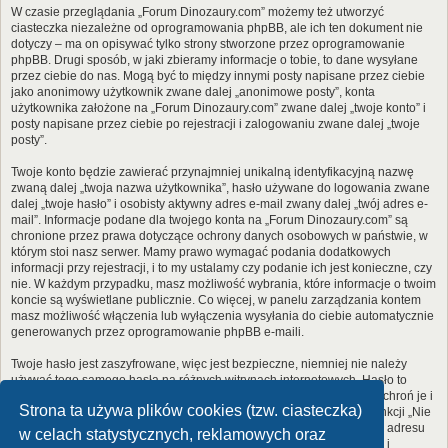
W czasie przeglądania „Forum Dinozaury.com” możemy też utworzyć
ciasteczka niezależne od oprogramowania phpBB, ale ich ten dokument nie
dotyczy – ma on opisywać tylko strony stworzone przez oprogramowanie
phpBB. Drugi sposób, w jaki zbieramy informacje o tobie, to dane wysyłane
przez ciebie do nas. Mogą być to między innymi posty napisane przez ciebie
jako anonimowy użytkownik zwane dalej „anonimowe posty”, konta
użytkownika założone na „Forum Dinozaury.com” zwane dalej „twoje konto” i
posty napisane przez ciebie po rejestracji i zalogowaniu zwane dalej „twoje
posty”.
Twoje konto będzie zawierać przynajmniej unikalną identyfikacyjną nazwę
zwaną dalej „twoja nazwa użytkownika”, hasło używane do logowania zwane
dalej „twoje hasło” i osobisty aktywny adres e-mail zwany dalej „twój adres e-
mail”. Informacje podane dla twojego konta na „Forum Dinozaury.com” są
chronione przez prawa dotyczące ochrony danych osobowych w państwie, w
którym stoi nasz serwer. Mamy prawo wymagać podania dodatkowych
informacji przy rejestracji, i to my ustalamy czy podanie ich jest konieczne, czy
nie. W każdym przypadku, masz możliwość wybrania, które informacje o twoim
koncie są wyświetlane publicznie. Co więcej, w panelu zarządzania kontem
masz możliwość włączenia lub wyłączenia wysyłania do ciebie automatycznie
generowanych przez oprogramowanie phpBB e-maili.
Twoje hasło jest zaszyfrowane, więc jest bezpieczne, niemniej nie należy
używać tego samego hasła na różnych witrynach internetowych. Hasło to
umożliwia dostęp do twojego konta na „Forum Dinozaury.com”, więc chroń je i
Strona ta używa plików cookies (tzw. ciasteczka)
w żadnym wypadku nie podawaj
nikomu
. Jeśli je zapomnisz, użyj funkcji „Nie
pamiętam hasła”. Witryna poprosi cię o podanie nazwy użytkownika i adresu
w celach statystycznych, reklamowych oraz
e-mail. Po podaniu tych danych zostanie wygenerowane nowe hasło i