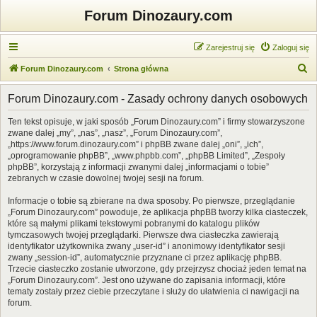
Forum Dinozaury.com
Zarejestruj się
Zaloguj się
S
Forum Dinozaury.com
Strona główna
z
Forum Dinozaury.com - Zasady ochrony danych osobowych
u
k
Ten tekst opisuje, w jaki sposób „Forum Dinozaury.com” i firmy stowarzyszone
zwane dalej „my”, „nas”, „nasz”, „Forum Dinozaury.com”,
a
„https://www.forum.dinozaury.com” i phpBB zwane dalej „oni”, „ich”,
j
„oprogramowanie phpBB”, „www.phpbb.com”, „phpBB Limited”, „Zespoły
phpBB”, korzystają z informacji zwanymi dalej „informacjami o tobie”
zebranych w czasie dowolnej twojej sesji na forum.
Informacje o tobie są zbierane na dwa sposoby. Po pierwsze, przeglądanie
„Forum Dinozaury.com” powoduje, że aplikacja phpBB tworzy kilka ciasteczek,
które są małymi plikami tekstowymi pobranymi do katalogu plików
tymczasowych twojej przeglądarki. Pierwsze dwa ciasteczka zawierają
identyfikator użytkownika zwany „user-id” i anonimowy identyfikator sesji
zwany „session-id”, automatycznie przyznane ci przez aplikację phpBB.
Trzecie ciasteczko zostanie utworzone, gdy przejrzysz chociaż jeden temat na
„Forum Dinozaury.com”. Jest ono używane do zapisania informacji, które
tematy zostały przez ciebie przeczytane i służy do ułatwienia ci nawigacji na
forum.