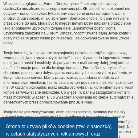
W czasie przeglądania „Forum Dinozaury.com” możemy też utworzyć
ciasteczka niezależne od oprogramowania phpBB, ale ich ten dokument nie
dotyczy – ma on opisywać tylko strony stworzone przez oprogramowanie
phpBB. Drugi sposób, w jaki zbieramy informacje o tobie, to dane wysyłane
przez ciebie do nas. Mogą być to między innymi posty napisane przez ciebie
jako anonimowy użytkownik zwane dalej „anonimowe posty”, konta
użytkownika założone na „Forum Dinozaury.com” zwane dalej „twoje konto” i
posty napisane przez ciebie po rejestracji i zalogowaniu zwane dalej „twoje
posty”.
Twoje konto będzie zawierać przynajmniej unikalną identyfikacyjną nazwę
zwaną dalej „twoja nazwa użytkownika”, hasło używane do logowania zwane
dalej „twoje hasło” i osobisty aktywny adres e-mail zwany dalej „twój adres e-
mail”. Informacje podane dla twojego konta na „Forum Dinozaury.com” są
chronione przez prawa dotyczące ochrony danych osobowych w państwie, w
którym stoi nasz serwer. Mamy prawo wymagać podania dodatkowych
informacji przy rejestracji, i to my ustalamy czy podanie ich jest konieczne, czy
nie. W każdym przypadku, masz możliwość wybrania, które informacje o twoim
koncie są wyświetlane publicznie. Co więcej, w panelu zarządzania kontem
masz możliwość włączenia lub wyłączenia wysyłania do ciebie automatycznie
generowanych przez oprogramowanie phpBB e-maili.
Twoje hasło jest zaszyfrowane, więc jest bezpieczne, niemniej nie należy
używać tego samego hasła na różnych witrynach internetowych. Hasło to
umożliwia dostęp do twojego konta na „Forum Dinozaury.com”, więc chroń je i
Strona ta używa plików cookies (tzw. ciasteczka)
w żadnym wypadku nie podawaj
nikomu
. Jeśli je zapomnisz, użyj funkcji „Nie
pamiętam hasła”. Witryna poprosi cię o podanie nazwy użytkownika i adresu
w celach statystycznych, reklamowych oraz
e-mail. Po podaniu tych danych zostanie wygenerowane nowe hasło i