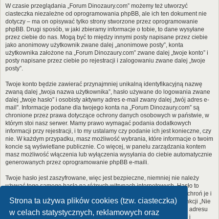
W czasie przeglądania „Forum Dinozaury.com” możemy też utworzyć
ciasteczka niezależne od oprogramowania phpBB, ale ich ten dokument nie
dotyczy – ma on opisywać tylko strony stworzone przez oprogramowanie
phpBB. Drugi sposób, w jaki zbieramy informacje o tobie, to dane wysyłane
przez ciebie do nas. Mogą być to między innymi posty napisane przez ciebie
jako anonimowy użytkownik zwane dalej „anonimowe posty”, konta
użytkownika założone na „Forum Dinozaury.com” zwane dalej „twoje konto” i
posty napisane przez ciebie po rejestracji i zalogowaniu zwane dalej „twoje
posty”.
Twoje konto będzie zawierać przynajmniej unikalną identyfikacyjną nazwę
zwaną dalej „twoja nazwa użytkownika”, hasło używane do logowania zwane
dalej „twoje hasło” i osobisty aktywny adres e-mail zwany dalej „twój adres e-
mail”. Informacje podane dla twojego konta na „Forum Dinozaury.com” są
chronione przez prawa dotyczące ochrony danych osobowych w państwie, w
którym stoi nasz serwer. Mamy prawo wymagać podania dodatkowych
informacji przy rejestracji, i to my ustalamy czy podanie ich jest konieczne, czy
nie. W każdym przypadku, masz możliwość wybrania, które informacje o twoim
koncie są wyświetlane publicznie. Co więcej, w panelu zarządzania kontem
masz możliwość włączenia lub wyłączenia wysyłania do ciebie automatycznie
generowanych przez oprogramowanie phpBB e-maili.
Twoje hasło jest zaszyfrowane, więc jest bezpieczne, niemniej nie należy
używać tego samego hasła na różnych witrynach internetowych. Hasło to
umożliwia dostęp do twojego konta na „Forum Dinozaury.com”, więc chroń je i
Strona ta używa plików cookies (tzw. ciasteczka)
w żadnym wypadku nie podawaj
nikomu
. Jeśli je zapomnisz, użyj funkcji „Nie
pamiętam hasła”. Witryna poprosi cię o podanie nazwy użytkownika i adresu
w celach statystycznych, reklamowych oraz
e-mail. Po podaniu tych danych zostanie wygenerowane nowe hasło i