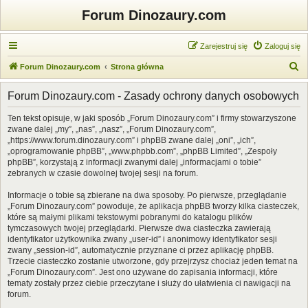
Forum Dinozaury.com
Zarejestruj się
Zaloguj się
S
Forum Dinozaury.com
Strona główna
z
Forum Dinozaury.com - Zasady ochrony danych osobowych
u
k
Ten tekst opisuje, w jaki sposób „Forum Dinozaury.com” i firmy stowarzyszone
zwane dalej „my”, „nas”, „nasz”, „Forum Dinozaury.com”,
a
„https://www.forum.dinozaury.com” i phpBB zwane dalej „oni”, „ich”,
j
„oprogramowanie phpBB”, „www.phpbb.com”, „phpBB Limited”, „Zespoły
phpBB”, korzystają z informacji zwanymi dalej „informacjami o tobie”
zebranych w czasie dowolnej twojej sesji na forum.
Informacje o tobie są zbierane na dwa sposoby. Po pierwsze, przeglądanie
„Forum Dinozaury.com” powoduje, że aplikacja phpBB tworzy kilka ciasteczek,
które są małymi plikami tekstowymi pobranymi do katalogu plików
tymczasowych twojej przeglądarki. Pierwsze dwa ciasteczka zawierają
identyfikator użytkownika zwany „user-id” i anonimowy identyfikator sesji
zwany „session-id”, automatycznie przyznane ci przez aplikację phpBB.
Trzecie ciasteczko zostanie utworzone, gdy przejrzysz chociaż jeden temat na
„Forum Dinozaury.com”. Jest ono używane do zapisania informacji, które
tematy zostały przez ciebie przeczytane i służy do ułatwienia ci nawigacji na
forum.