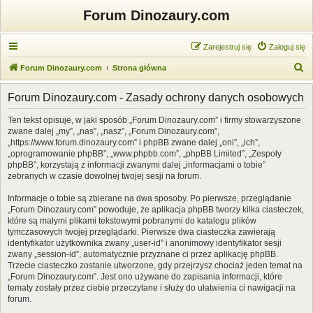
Forum Dinozaury.com
Zarejestruj się
Zaloguj się
S
Forum Dinozaury.com
Strona główna
z
Forum Dinozaury.com - Zasady ochrony danych osobowych
u
k
Ten tekst opisuje, w jaki sposób „Forum Dinozaury.com” i firmy stowarzyszone
zwane dalej „my”, „nas”, „nasz”, „Forum Dinozaury.com”,
a
„https://www.forum.dinozaury.com” i phpBB zwane dalej „oni”, „ich”,
j
„oprogramowanie phpBB”, „www.phpbb.com”, „phpBB Limited”, „Zespoły
phpBB”, korzystają z informacji zwanymi dalej „informacjami o tobie”
zebranych w czasie dowolnej twojej sesji na forum.
Informacje o tobie są zbierane na dwa sposoby. Po pierwsze, przeglądanie
„Forum Dinozaury.com” powoduje, że aplikacja phpBB tworzy kilka ciasteczek,
które są małymi plikami tekstowymi pobranymi do katalogu plików
tymczasowych twojej przeglądarki. Pierwsze dwa ciasteczka zawierają
identyfikator użytkownika zwany „user-id” i anonimowy identyfikator sesji
zwany „session-id”, automatycznie przyznane ci przez aplikację phpBB.
Trzecie ciasteczko zostanie utworzone, gdy przejrzysz chociaż jeden temat na
„Forum Dinozaury.com”. Jest ono używane do zapisania informacji, które
tematy zostały przez ciebie przeczytane i służy do ułatwienia ci nawigacji na
forum.