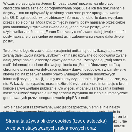
W czasie przeglądania „Forum Dinozaury.com” możemy też utworzyć
ciasteczka niezależne od oprogramowania phpBB, ale ich ten dokument nie
dotyczy – ma on opisywać tylko strony stworzone przez oprogramowanie
phpBB. Drugi sposób, w jaki zbieramy informacje o tobie, to dane wysyłane
przez ciebie do nas. Mogą być to między innymi posty napisane przez ciebie
jako anonimowy użytkownik zwane dalej „anonimowe posty”, konta
użytkownika założone na „Forum Dinozaury.com” zwane dalej „twoje konto” i
posty napisane przez ciebie po rejestracji i zalogowaniu zwane dalej „twoje
posty”.
Twoje konto będzie zawierać przynajmniej unikalną identyfikacyjną nazwę
zwaną dalej „twoja nazwa użytkownika”, hasło używane do logowania zwane
dalej „twoje hasło” i osobisty aktywny adres e-mail zwany dalej „twój adres e-
mail”. Informacje podane dla twojego konta na „Forum Dinozaury.com” są
chronione przez prawa dotyczące ochrony danych osobowych w państwie, w
którym stoi nasz serwer. Mamy prawo wymagać podania dodatkowych
informacji przy rejestracji, i to my ustalamy czy podanie ich jest konieczne, czy
nie. W każdym przypadku, masz możliwość wybrania, które informacje o twoim
koncie są wyświetlane publicznie. Co więcej, w panelu zarządzania kontem
masz możliwość włączenia lub wyłączenia wysyłania do ciebie automatycznie
generowanych przez oprogramowanie phpBB e-maili.
Twoje hasło jest zaszyfrowane, więc jest bezpieczne, niemniej nie należy
używać tego samego hasła na różnych witrynach internetowych. Hasło to
umożliwia dostęp do twojego konta na „Forum Dinozaury.com”, więc chroń je i
Strona ta używa plików cookies (tzw. ciasteczka)
w żadnym wypadku nie podawaj
nikomu
. Jeśli je zapomnisz, użyj funkcji „Nie
pamiętam hasła”. Witryna poprosi cię o podanie nazwy użytkownika i adresu
w celach statystycznych, reklamowych oraz
e-mail. Po podaniu tych danych zostanie wygenerowane nowe hasło i