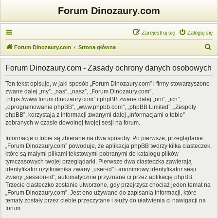
Forum Dinozaury.com
Zarejestruj się
Zaloguj się
S
Forum Dinozaury.com
Strona główna
z
Forum Dinozaury.com - Zasady ochrony danych osobowych
u
k
Ten tekst opisuje, w jaki sposób „Forum Dinozaury.com” i firmy stowarzyszone
zwane dalej „my”, „nas”, „nasz”, „Forum Dinozaury.com”,
a
„https://www.forum.dinozaury.com” i phpBB zwane dalej „oni”, „ich”,
j
„oprogramowanie phpBB”, „www.phpbb.com”, „phpBB Limited”, „Zespoły
phpBB”, korzystają z informacji zwanymi dalej „informacjami o tobie”
zebranych w czasie dowolnej twojej sesji na forum.
Informacje o tobie są zbierane na dwa sposoby. Po pierwsze, przeglądanie
„Forum Dinozaury.com” powoduje, że aplikacja phpBB tworzy kilka ciasteczek,
które są małymi plikami tekstowymi pobranymi do katalogu plików
tymczasowych twojej przeglądarki. Pierwsze dwa ciasteczka zawierają
identyfikator użytkownika zwany „user-id” i anonimowy identyfikator sesji
zwany „session-id”, automatycznie przyznane ci przez aplikację phpBB.
Trzecie ciasteczko zostanie utworzone, gdy przejrzysz chociaż jeden temat na
„Forum Dinozaury.com”. Jest ono używane do zapisania informacji, które
tematy zostały przez ciebie przeczytane i służy do ułatwienia ci nawigacji na
forum.