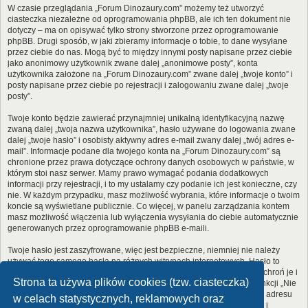
W czasie przeglądania „Forum Dinozaury.com” możemy też utworzyć
ciasteczka niezależne od oprogramowania phpBB, ale ich ten dokument nie
dotyczy – ma on opisywać tylko strony stworzone przez oprogramowanie
phpBB. Drugi sposób, w jaki zbieramy informacje o tobie, to dane wysyłane
przez ciebie do nas. Mogą być to między innymi posty napisane przez ciebie
jako anonimowy użytkownik zwane dalej „anonimowe posty”, konta
użytkownika założone na „Forum Dinozaury.com” zwane dalej „twoje konto” i
posty napisane przez ciebie po rejestracji i zalogowaniu zwane dalej „twoje
posty”.
Twoje konto będzie zawierać przynajmniej unikalną identyfikacyjną nazwę
zwaną dalej „twoja nazwa użytkownika”, hasło używane do logowania zwane
dalej „twoje hasło” i osobisty aktywny adres e-mail zwany dalej „twój adres e-
mail”. Informacje podane dla twojego konta na „Forum Dinozaury.com” są
chronione przez prawa dotyczące ochrony danych osobowych w państwie, w
którym stoi nasz serwer. Mamy prawo wymagać podania dodatkowych
informacji przy rejestracji, i to my ustalamy czy podanie ich jest konieczne, czy
nie. W każdym przypadku, masz możliwość wybrania, które informacje o twoim
koncie są wyświetlane publicznie. Co więcej, w panelu zarządzania kontem
masz możliwość włączenia lub wyłączenia wysyłania do ciebie automatycznie
generowanych przez oprogramowanie phpBB e-maili.
Twoje hasło jest zaszyfrowane, więc jest bezpieczne, niemniej nie należy
używać tego samego hasła na różnych witrynach internetowych. Hasło to
umożliwia dostęp do twojego konta na „Forum Dinozaury.com”, więc chroń je i
Strona ta używa plików cookies (tzw. ciasteczka)
w żadnym wypadku nie podawaj
nikomu
. Jeśli je zapomnisz, użyj funkcji „Nie
pamiętam hasła”. Witryna poprosi cię o podanie nazwy użytkownika i adresu
w celach statystycznych, reklamowych oraz
e-mail. Po podaniu tych danych zostanie wygenerowane nowe hasło i