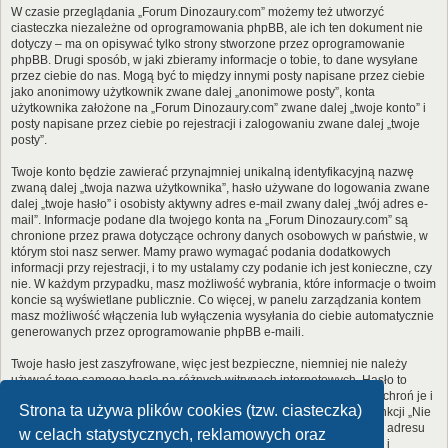
W czasie przeglądania „Forum Dinozaury.com” możemy też utworzyć
ciasteczka niezależne od oprogramowania phpBB, ale ich ten dokument nie
dotyczy – ma on opisywać tylko strony stworzone przez oprogramowanie
phpBB. Drugi sposób, w jaki zbieramy informacje o tobie, to dane wysyłane
przez ciebie do nas. Mogą być to między innymi posty napisane przez ciebie
jako anonimowy użytkownik zwane dalej „anonimowe posty”, konta
użytkownika założone na „Forum Dinozaury.com” zwane dalej „twoje konto” i
posty napisane przez ciebie po rejestracji i zalogowaniu zwane dalej „twoje
posty”.
Twoje konto będzie zawierać przynajmniej unikalną identyfikacyjną nazwę
zwaną dalej „twoja nazwa użytkownika”, hasło używane do logowania zwane
dalej „twoje hasło” i osobisty aktywny adres e-mail zwany dalej „twój adres e-
mail”. Informacje podane dla twojego konta na „Forum Dinozaury.com” są
chronione przez prawa dotyczące ochrony danych osobowych w państwie, w
którym stoi nasz serwer. Mamy prawo wymagać podania dodatkowych
informacji przy rejestracji, i to my ustalamy czy podanie ich jest konieczne, czy
nie. W każdym przypadku, masz możliwość wybrania, które informacje o twoim
koncie są wyświetlane publicznie. Co więcej, w panelu zarządzania kontem
masz możliwość włączenia lub wyłączenia wysyłania do ciebie automatycznie
generowanych przez oprogramowanie phpBB e-maili.
Twoje hasło jest zaszyfrowane, więc jest bezpieczne, niemniej nie należy
używać tego samego hasła na różnych witrynach internetowych. Hasło to
umożliwia dostęp do twojego konta na „Forum Dinozaury.com”, więc chroń je i
Strona ta używa plików cookies (tzw. ciasteczka)
w żadnym wypadku nie podawaj
nikomu
. Jeśli je zapomnisz, użyj funkcji „Nie
pamiętam hasła”. Witryna poprosi cię o podanie nazwy użytkownika i adresu
w celach statystycznych, reklamowych oraz
e-mail. Po podaniu tych danych zostanie wygenerowane nowe hasło i