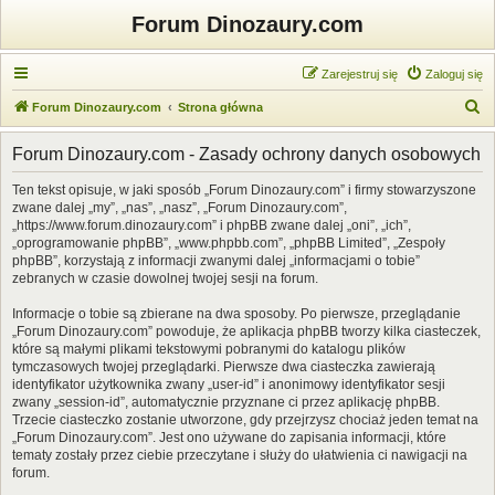
Forum Dinozaury.com
Zarejestruj się
Zaloguj się
S
Forum Dinozaury.com
Strona główna
z
Forum Dinozaury.com - Zasady ochrony danych osobowych
u
k
Ten tekst opisuje, w jaki sposób „Forum Dinozaury.com” i firmy stowarzyszone
zwane dalej „my”, „nas”, „nasz”, „Forum Dinozaury.com”,
a
„https://www.forum.dinozaury.com” i phpBB zwane dalej „oni”, „ich”,
j
„oprogramowanie phpBB”, „www.phpbb.com”, „phpBB Limited”, „Zespoły
phpBB”, korzystają z informacji zwanymi dalej „informacjami o tobie”
zebranych w czasie dowolnej twojej sesji na forum.
Informacje o tobie są zbierane na dwa sposoby. Po pierwsze, przeglądanie
„Forum Dinozaury.com” powoduje, że aplikacja phpBB tworzy kilka ciasteczek,
które są małymi plikami tekstowymi pobranymi do katalogu plików
tymczasowych twojej przeglądarki. Pierwsze dwa ciasteczka zawierają
identyfikator użytkownika zwany „user-id” i anonimowy identyfikator sesji
zwany „session-id”, automatycznie przyznane ci przez aplikację phpBB.
Trzecie ciasteczko zostanie utworzone, gdy przejrzysz chociaż jeden temat na
„Forum Dinozaury.com”. Jest ono używane do zapisania informacji, które
tematy zostały przez ciebie przeczytane i służy do ułatwienia ci nawigacji na
forum.