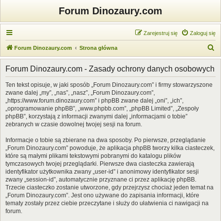
Forum Dinozaury.com
Zarejestruj się
Zaloguj się
S
Forum Dinozaury.com
Strona główna
z
Forum Dinozaury.com - Zasady ochrony danych osobowych
u
k
Ten tekst opisuje, w jaki sposób „Forum Dinozaury.com” i firmy stowarzyszone
zwane dalej „my”, „nas”, „nasz”, „Forum Dinozaury.com”,
a
„https://www.forum.dinozaury.com” i phpBB zwane dalej „oni”, „ich”,
j
„oprogramowanie phpBB”, „www.phpbb.com”, „phpBB Limited”, „Zespoły
phpBB”, korzystają z informacji zwanymi dalej „informacjami o tobie”
zebranych w czasie dowolnej twojej sesji na forum.
Informacje o tobie są zbierane na dwa sposoby. Po pierwsze, przeglądanie
„Forum Dinozaury.com” powoduje, że aplikacja phpBB tworzy kilka ciasteczek,
które są małymi plikami tekstowymi pobranymi do katalogu plików
tymczasowych twojej przeglądarki. Pierwsze dwa ciasteczka zawierają
identyfikator użytkownika zwany „user-id” i anonimowy identyfikator sesji
zwany „session-id”, automatycznie przyznane ci przez aplikację phpBB.
Trzecie ciasteczko zostanie utworzone, gdy przejrzysz chociaż jeden temat na
„Forum Dinozaury.com”. Jest ono używane do zapisania informacji, które
tematy zostały przez ciebie przeczytane i służy do ułatwienia ci nawigacji na
forum.