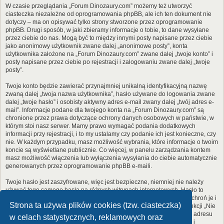
W czasie przeglądania „Forum Dinozaury.com” możemy też utworzyć
ciasteczka niezależne od oprogramowania phpBB, ale ich ten dokument nie
dotyczy – ma on opisywać tylko strony stworzone przez oprogramowanie
phpBB. Drugi sposób, w jaki zbieramy informacje o tobie, to dane wysyłane
przez ciebie do nas. Mogą być to między innymi posty napisane przez ciebie
jako anonimowy użytkownik zwane dalej „anonimowe posty”, konta
użytkownika założone na „Forum Dinozaury.com” zwane dalej „twoje konto” i
posty napisane przez ciebie po rejestracji i zalogowaniu zwane dalej „twoje
posty”.
Twoje konto będzie zawierać przynajmniej unikalną identyfikacyjną nazwę
zwaną dalej „twoja nazwa użytkownika”, hasło używane do logowania zwane
dalej „twoje hasło” i osobisty aktywny adres e-mail zwany dalej „twój adres e-
mail”. Informacje podane dla twojego konta na „Forum Dinozaury.com” są
chronione przez prawa dotyczące ochrony danych osobowych w państwie, w
którym stoi nasz serwer. Mamy prawo wymagać podania dodatkowych
informacji przy rejestracji, i to my ustalamy czy podanie ich jest konieczne, czy
nie. W każdym przypadku, masz możliwość wybrania, które informacje o twoim
koncie są wyświetlane publicznie. Co więcej, w panelu zarządzania kontem
masz możliwość włączenia lub wyłączenia wysyłania do ciebie automatycznie
generowanych przez oprogramowanie phpBB e-maili.
Twoje hasło jest zaszyfrowane, więc jest bezpieczne, niemniej nie należy
używać tego samego hasła na różnych witrynach internetowych. Hasło to
umożliwia dostęp do twojego konta na „Forum Dinozaury.com”, więc chroń je i
Strona ta używa plików cookies (tzw. ciasteczka)
w żadnym wypadku nie podawaj
nikomu
. Jeśli je zapomnisz, użyj funkcji „Nie
pamiętam hasła”. Witryna poprosi cię o podanie nazwy użytkownika i adresu
w celach statystycznych, reklamowych oraz
e-mail. Po podaniu tych danych zostanie wygenerowane nowe hasło i