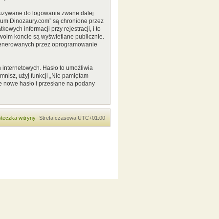
o używane do logowania zwane dalej
Forum Dinozaury.com” są chronione przez
ych informacji przy rejestracji, i to
woim koncie są wyświetlane publicznie.
 generowanych przez oprogramowanie
 internetowych. Hasło to umożliwia
pomnisz, użyj funkcji „Nie pamiętam
e nowe hasło i przesłane na podany
teczka witryny
Strefa czasowa
UTC+01:00