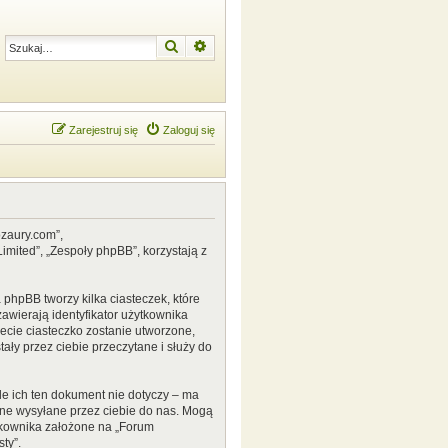
Szukaj
Wyszukiwanie zaawansowane
Zarejestruj się
Zaloguj się
ozaury.com”,
mited”, „Zespoły phpBB”, korzystają z
phpBB tworzy kilka ciasteczek, które
awierają identyfikator użytkownika
zecie ciasteczko zostanie utworzone,
ały przez ciebie przeczytane i służy do
e ich ten dokument nie dotyczy – ma
ane wysyłane przez ciebie do nas. Mogą
tkownika założone na „Forum
ty”.