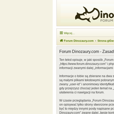
Więcej…
Forum Dinozaury.com
Strona głó
Forum Dinozaury.com - Zasa
Ten tekst opisuje, w jaki sposób „Forum
„https://www.forum.dinozaury.com” i ph
informacji zwanymi dalej „informacjami 
Informacje o tobie są zbierane na dwa 
są małymi plikami tekstowymi pobranymi
zwany „user-id” i anonimowy identyfikat
gdy przejrzysz chociaż jeden temat na „
ułatwienia ci nawigacji na forum.
W czasie przeglądania „Forum Dinozau
on opisywać tylko strony stworzone prz
być to między innymi posty napisane p
Dinozaury.com” zwane dalej „twoje konto