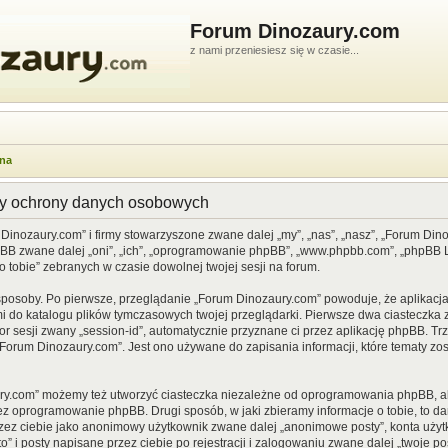
Forum Dinozaury.com
z nami przeniesiesz się w czasie...
wna
dy ochrony danych osobowych
 Dinozaury.com” i firmy stowarzyszone zwane dalej „my”, „nas”, „nasz”, „Forum Din
pBB zwane dalej „oni”, „ich”, „oprogramowanie phpBB”, „www.phpbb.com”, „phpBB Li
o tobie” zebranych w czasie dowolnej twojej sesji na forum.
sposoby. Po pierwsze, przeglądanie „Forum Dinozaury.com” powoduje, że aplikacja 
 do katalogu plików tymczasowych twojej przeglądarki. Pierwsze dwa ciasteczka z
or sesji zwany „session-id”, automatycznie przyznane ci przez aplikację phpBB. Tr
Forum Dinozaury.com”. Jest ono używane do zapisania informacji, które tematy zost
ry.com” możemy też utworzyć ciasteczka niezależne od oprogramowania phpBB, al
ez oprogramowanie phpBB. Drugi sposób, w jaki zbieramy informacje o tobie, to d
rzez ciebie jako anonimowy użytkownik zwane dalej „anonimowe posty”, konta uży
” i posty napisane przez ciebie po rejestracji i zalogowaniu zwane dalej „twoje pos