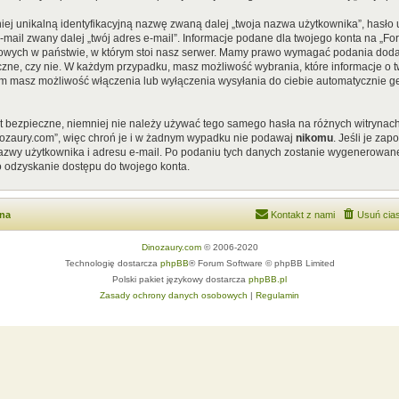
iej unikalną identyfikacyjną nazwę zwaną dalej „twoja nazwa użytkownika”, hasł
 e-mail zwany dalej „twój adres e-mail”. Informacje podane dla twojego konta na „
ych w państwie, w którym stoi nasz serwer. Mamy prawo wymagać podania dodatkow
czne, czy nie. W każdym przypadku, masz możliwość wybrania, które informacje o t
em masz możliwość włączenia lub wyłączenia wysyłania do ciebie automatycznie
st bezpieczne, niemniej nie należy używać tego samego hasła na różnych witrynach
nozaury.com”, więc chroń je i w żadnym wypadku nie podawaj
nikomu
. Jeśli je za
 nazwy użytkownika i adresu e-mail. Po podaniu tych danych zostanie wygenerowan
o odzyskanie dostępu do twojego konta.
wna
Kontakt z nami
Usuń cias
Dinozaury.com
© 2006-2020
Technologię dostarcza
phpBB
® Forum Software © phpBB Limited
Polski pakiet językowy dostarcza
phpBB.pl
Zasady ochrony danych osobowych
|
Regulamin