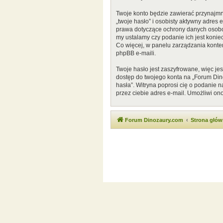
Twoje konto będzie zawierać przynajmn
„twoje hasło” i osobisty aktywny adres
prawa dotyczące ochrony danych osobow
my ustalamy czy podanie ich jest konie
Co więcej, w panelu zarządzania kont
phpBB e-maili.
Twoje hasło jest zaszyfrowane, więc je
dostęp do twojego konta na „Forum Di
hasła”. Witryna poprosi cię o podanie
przez ciebie adres e-mail. Umożliwi on
Forum Dinozaury.com
Strona głó