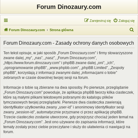
Forum Dinozaury.com
Zarejestruj się
Zaloguj się
S
Forum Dinozaury.com
Strona główna
z
Forum Dinozaury.com - Zasady ochrony danych osobowych
u
k
Ten tekst opisuje, w jaki sposób „Forum Dinozaury.com” i firmy stowarzyszone
zwane dalej „my”, „nas”, „nasz”, „Forum Dinozaury.com”,
a
„https://www.forum.dinozaury.com” i phpBB zwane dalej „oni”, „ich”,
j
„oprogramowanie phpBB”, „www.phpbb.com”, „phpBB Limited”, „Zespoły
phpBB”, korzystają z informacji zwanymi dalej „informacjami o tobie”
zebranych w czasie dowolnej twojej sesji na forum.
Informacje o tobie są zbierane na dwa sposoby. Po pierwsze, przeglądanie
„Forum Dinozaury.com” powoduje, że aplikacja phpBB tworzy kilka ciasteczek,
które są małymi plikami tekstowymi pobranymi do katalogu plików
tymczasowych twojej przeglądarki. Pierwsze dwa ciasteczka zawierają
identyfikator użytkownika zwany „user-id” i anonimowy identyfikator sesji
zwany „session-id”, automatycznie przyznane ci przez aplikację phpBB.
Trzecie ciasteczko zostanie utworzone, gdy przejrzysz chociaż jeden temat na
„Forum Dinozaury.com”. Jest ono używane do zapisania informacji, które
tematy zostały przez ciebie przeczytane i służy do ułatwienia ci nawigacji na
forum.