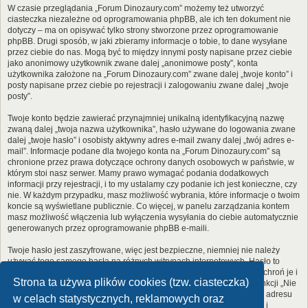
W czasie przeglądania „Forum Dinozaury.com” możemy też utworzyć
ciasteczka niezależne od oprogramowania phpBB, ale ich ten dokument nie
dotyczy – ma on opisywać tylko strony stworzone przez oprogramowanie
phpBB. Drugi sposób, w jaki zbieramy informacje o tobie, to dane wysyłane
przez ciebie do nas. Mogą być to między innymi posty napisane przez ciebie
jako anonimowy użytkownik zwane dalej „anonimowe posty”, konta
użytkownika założone na „Forum Dinozaury.com” zwane dalej „twoje konto” i
posty napisane przez ciebie po rejestracji i zalogowaniu zwane dalej „twoje
posty”.
Twoje konto będzie zawierać przynajmniej unikalną identyfikacyjną nazwę
zwaną dalej „twoja nazwa użytkownika”, hasło używane do logowania zwane
dalej „twoje hasło” i osobisty aktywny adres e-mail zwany dalej „twój adres e-
mail”. Informacje podane dla twojego konta na „Forum Dinozaury.com” są
chronione przez prawa dotyczące ochrony danych osobowych w państwie, w
którym stoi nasz serwer. Mamy prawo wymagać podania dodatkowych
informacji przy rejestracji, i to my ustalamy czy podanie ich jest konieczne, czy
nie. W każdym przypadku, masz możliwość wybrania, które informacje o twoim
koncie są wyświetlane publicznie. Co więcej, w panelu zarządzania kontem
masz możliwość włączenia lub wyłączenia wysyłania do ciebie automatycznie
generowanych przez oprogramowanie phpBB e-maili.
Twoje hasło jest zaszyfrowane, więc jest bezpieczne, niemniej nie należy
używać tego samego hasła na różnych witrynach internetowych. Hasło to
umożliwia dostęp do twojego konta na „Forum Dinozaury.com”, więc chroń je i
Strona ta używa plików cookies (tzw. ciasteczka)
w żadnym wypadku nie podawaj
nikomu
. Jeśli je zapomnisz, użyj funkcji „Nie
pamiętam hasła”. Witryna poprosi cię o podanie nazwy użytkownika i adresu
w celach statystycznych, reklamowych oraz
e-mail. Po podaniu tych danych zostanie wygenerowane nowe hasło i