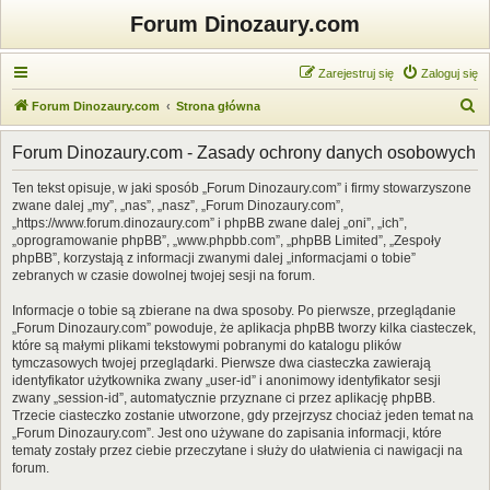
Forum Dinozaury.com
Zarejestruj się
Zaloguj się
S
Forum Dinozaury.com
Strona główna
z
Forum Dinozaury.com - Zasady ochrony danych osobowych
u
k
Ten tekst opisuje, w jaki sposób „Forum Dinozaury.com” i firmy stowarzyszone
zwane dalej „my”, „nas”, „nasz”, „Forum Dinozaury.com”,
a
„https://www.forum.dinozaury.com” i phpBB zwane dalej „oni”, „ich”,
j
„oprogramowanie phpBB”, „www.phpbb.com”, „phpBB Limited”, „Zespoły
phpBB”, korzystają z informacji zwanymi dalej „informacjami o tobie”
zebranych w czasie dowolnej twojej sesji na forum.
Informacje o tobie są zbierane na dwa sposoby. Po pierwsze, przeglądanie
„Forum Dinozaury.com” powoduje, że aplikacja phpBB tworzy kilka ciasteczek,
które są małymi plikami tekstowymi pobranymi do katalogu plików
tymczasowych twojej przeglądarki. Pierwsze dwa ciasteczka zawierają
identyfikator użytkownika zwany „user-id” i anonimowy identyfikator sesji
zwany „session-id”, automatycznie przyznane ci przez aplikację phpBB.
Trzecie ciasteczko zostanie utworzone, gdy przejrzysz chociaż jeden temat na
„Forum Dinozaury.com”. Jest ono używane do zapisania informacji, które
tematy zostały przez ciebie przeczytane i służy do ułatwienia ci nawigacji na
forum.