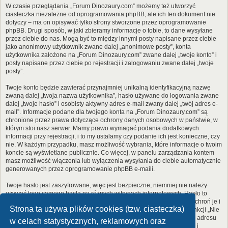
W czasie przeglądania „Forum Dinozaury.com” możemy też utworzyć
ciasteczka niezależne od oprogramowania phpBB, ale ich ten dokument nie
dotyczy – ma on opisywać tylko strony stworzone przez oprogramowanie
phpBB. Drugi sposób, w jaki zbieramy informacje o tobie, to dane wysyłane
przez ciebie do nas. Mogą być to między innymi posty napisane przez ciebie
jako anonimowy użytkownik zwane dalej „anonimowe posty”, konta
użytkownika założone na „Forum Dinozaury.com” zwane dalej „twoje konto” i
posty napisane przez ciebie po rejestracji i zalogowaniu zwane dalej „twoje
posty”.
Twoje konto będzie zawierać przynajmniej unikalną identyfikacyjną nazwę
zwaną dalej „twoja nazwa użytkownika”, hasło używane do logowania zwane
dalej „twoje hasło” i osobisty aktywny adres e-mail zwany dalej „twój adres e-
mail”. Informacje podane dla twojego konta na „Forum Dinozaury.com” są
chronione przez prawa dotyczące ochrony danych osobowych w państwie, w
którym stoi nasz serwer. Mamy prawo wymagać podania dodatkowych
informacji przy rejestracji, i to my ustalamy czy podanie ich jest konieczne, czy
nie. W każdym przypadku, masz możliwość wybrania, które informacje o twoim
koncie są wyświetlane publicznie. Co więcej, w panelu zarządzania kontem
masz możliwość włączenia lub wyłączenia wysyłania do ciebie automatycznie
generowanych przez oprogramowanie phpBB e-maili.
Twoje hasło jest zaszyfrowane, więc jest bezpieczne, niemniej nie należy
używać tego samego hasła na różnych witrynach internetowych. Hasło to
umożliwia dostęp do twojego konta na „Forum Dinozaury.com”, więc chroń je i
Strona ta używa plików cookies (tzw. ciasteczka)
w żadnym wypadku nie podawaj
nikomu
. Jeśli je zapomnisz, użyj funkcji „Nie
pamiętam hasła”. Witryna poprosi cię o podanie nazwy użytkownika i adresu
w celach statystycznych, reklamowych oraz
e-mail. Po podaniu tych danych zostanie wygenerowane nowe hasło i