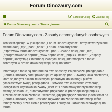
Forum Dinozaury.com
Zarejestruj się
Zaloguj się
S
Forum Dinozaury.com
Strona główna
z
Forum Dinozaury.com - Zasady ochrony danych osobowych
u
k
Ten tekst opisuje, w jaki sposób „Forum Dinozaury.com” i firmy stowarzyszone
zwane dalej „my”, „nas”, „nasz”, „Forum Dinozaury.com”,
a
„https://www.forum.dinozaury.com” i phpBB zwane dalej „oni”, „ich”,
j
„oprogramowanie phpBB”, „www.phpbb.com”, „phpBB Limited”, „Zespoły
phpBB”, korzystają z informacji zwanymi dalej „informacjami o tobie”
zebranych w czasie dowolnej twojej sesji na forum.
Informacje o tobie są zbierane na dwa sposoby. Po pierwsze, przeglądanie
„Forum Dinozaury.com” powoduje, że aplikacja phpBB tworzy kilka ciasteczek,
które są małymi plikami tekstowymi pobranymi do katalogu plików
tymczasowych twojej przeglądarki. Pierwsze dwa ciasteczka zawierają
identyfikator użytkownika zwany „user-id” i anonimowy identyfikator sesji
zwany „session-id”, automatycznie przyznane ci przez aplikację phpBB.
Trzecie ciasteczko zostanie utworzone, gdy przejrzysz chociaż jeden temat na
„Forum Dinozaury.com”. Jest ono używane do zapisania informacji, które
tematy zostały przez ciebie przeczytane i służy do ułatwienia ci nawigacji na
forum.