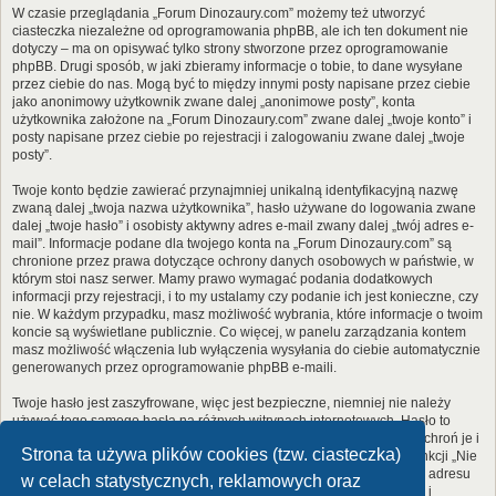
W czasie przeglądania „Forum Dinozaury.com” możemy też utworzyć
ciasteczka niezależne od oprogramowania phpBB, ale ich ten dokument nie
dotyczy – ma on opisywać tylko strony stworzone przez oprogramowanie
phpBB. Drugi sposób, w jaki zbieramy informacje o tobie, to dane wysyłane
przez ciebie do nas. Mogą być to między innymi posty napisane przez ciebie
jako anonimowy użytkownik zwane dalej „anonimowe posty”, konta
użytkownika założone na „Forum Dinozaury.com” zwane dalej „twoje konto” i
posty napisane przez ciebie po rejestracji i zalogowaniu zwane dalej „twoje
posty”.
Twoje konto będzie zawierać przynajmniej unikalną identyfikacyjną nazwę
zwaną dalej „twoja nazwa użytkownika”, hasło używane do logowania zwane
dalej „twoje hasło” i osobisty aktywny adres e-mail zwany dalej „twój adres e-
mail”. Informacje podane dla twojego konta na „Forum Dinozaury.com” są
chronione przez prawa dotyczące ochrony danych osobowych w państwie, w
którym stoi nasz serwer. Mamy prawo wymagać podania dodatkowych
informacji przy rejestracji, i to my ustalamy czy podanie ich jest konieczne, czy
nie. W każdym przypadku, masz możliwość wybrania, które informacje o twoim
koncie są wyświetlane publicznie. Co więcej, w panelu zarządzania kontem
masz możliwość włączenia lub wyłączenia wysyłania do ciebie automatycznie
generowanych przez oprogramowanie phpBB e-maili.
Twoje hasło jest zaszyfrowane, więc jest bezpieczne, niemniej nie należy
używać tego samego hasła na różnych witrynach internetowych. Hasło to
umożliwia dostęp do twojego konta na „Forum Dinozaury.com”, więc chroń je i
Strona ta używa plików cookies (tzw. ciasteczka)
w żadnym wypadku nie podawaj
nikomu
. Jeśli je zapomnisz, użyj funkcji „Nie
pamiętam hasła”. Witryna poprosi cię o podanie nazwy użytkownika i adresu
w celach statystycznych, reklamowych oraz
e-mail. Po podaniu tych danych zostanie wygenerowane nowe hasło i