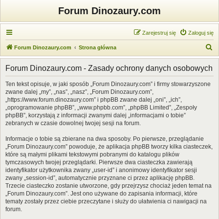
Forum Dinozaury.com
Zarejestruj się
Zaloguj się
S
Forum Dinozaury.com
Strona główna
z
Forum Dinozaury.com - Zasady ochrony danych osobowych
u
k
Ten tekst opisuje, w jaki sposób „Forum Dinozaury.com” i firmy stowarzyszone
zwane dalej „my”, „nas”, „nasz”, „Forum Dinozaury.com”,
a
„https://www.forum.dinozaury.com” i phpBB zwane dalej „oni”, „ich”,
j
„oprogramowanie phpBB”, „www.phpbb.com”, „phpBB Limited”, „Zespoły
phpBB”, korzystają z informacji zwanymi dalej „informacjami o tobie”
zebranych w czasie dowolnej twojej sesji na forum.
Informacje o tobie są zbierane na dwa sposoby. Po pierwsze, przeglądanie
„Forum Dinozaury.com” powoduje, że aplikacja phpBB tworzy kilka ciasteczek,
które są małymi plikami tekstowymi pobranymi do katalogu plików
tymczasowych twojej przeglądarki. Pierwsze dwa ciasteczka zawierają
identyfikator użytkownika zwany „user-id” i anonimowy identyfikator sesji
zwany „session-id”, automatycznie przyznane ci przez aplikację phpBB.
Trzecie ciasteczko zostanie utworzone, gdy przejrzysz chociaż jeden temat na
„Forum Dinozaury.com”. Jest ono używane do zapisania informacji, które
tematy zostały przez ciebie przeczytane i służy do ułatwienia ci nawigacji na
forum.