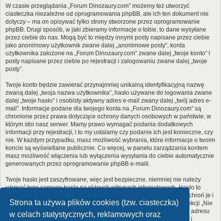
W czasie przeglądania „Forum Dinozaury.com” możemy też utworzyć
ciasteczka niezależne od oprogramowania phpBB, ale ich ten dokument nie
dotyczy – ma on opisywać tylko strony stworzone przez oprogramowanie
phpBB. Drugi sposób, w jaki zbieramy informacje o tobie, to dane wysyłane
przez ciebie do nas. Mogą być to między innymi posty napisane przez ciebie
jako anonimowy użytkownik zwane dalej „anonimowe posty”, konta
użytkownika założone na „Forum Dinozaury.com” zwane dalej „twoje konto” i
posty napisane przez ciebie po rejestracji i zalogowaniu zwane dalej „twoje
posty”.
Twoje konto będzie zawierać przynajmniej unikalną identyfikacyjną nazwę
zwaną dalej „twoja nazwa użytkownika”, hasło używane do logowania zwane
dalej „twoje hasło” i osobisty aktywny adres e-mail zwany dalej „twój adres e-
mail”. Informacje podane dla twojego konta na „Forum Dinozaury.com” są
chronione przez prawa dotyczące ochrony danych osobowych w państwie, w
którym stoi nasz serwer. Mamy prawo wymagać podania dodatkowych
informacji przy rejestracji, i to my ustalamy czy podanie ich jest konieczne, czy
nie. W każdym przypadku, masz możliwość wybrania, które informacje o twoim
koncie są wyświetlane publicznie. Co więcej, w panelu zarządzania kontem
masz możliwość włączenia lub wyłączenia wysyłania do ciebie automatycznie
generowanych przez oprogramowanie phpBB e-maili.
Twoje hasło jest zaszyfrowane, więc jest bezpieczne, niemniej nie należy
używać tego samego hasła na różnych witrynach internetowych. Hasło to
umożliwia dostęp do twojego konta na „Forum Dinozaury.com”, więc chroń je i
Strona ta używa plików cookies (tzw. ciasteczka)
w żadnym wypadku nie podawaj
nikomu
. Jeśli je zapomnisz, użyj funkcji „Nie
pamiętam hasła”. Witryna poprosi cię o podanie nazwy użytkownika i adresu
w celach statystycznych, reklamowych oraz
e-mail. Po podaniu tych danych zostanie wygenerowane nowe hasło i