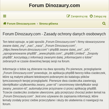
Forum Dinozaury.com
Zarejestruj się
Zaloguj się
S
Forum Dinozaury.com
Strona główna
z
Forum Dinozaury.com - Zasady ochrony danych osobowych
u
k
Ten tekst opisuje, w jaki sposób „Forum Dinozaury.com” i firmy stowarzyszone
zwane dalej „my”, „nas”, „nasz”, „Forum Dinozaury.com”,
a
„https://www.forum.dinozaury.com” i phpBB zwane dalej „oni”, „ich”,
j
„oprogramowanie phpBB”, „www.phpbb.com”, „phpBB Limited”, „Zespoły
phpBB”, korzystają z informacji zwanymi dalej „informacjami o tobie”
zebranych w czasie dowolnej twojej sesji na forum.
Informacje o tobie są zbierane na dwa sposoby. Po pierwsze, przeglądanie
„Forum Dinozaury.com” powoduje, że aplikacja phpBB tworzy kilka ciasteczek,
które są małymi plikami tekstowymi pobranymi do katalogu plików
tymczasowych twojej przeglądarki. Pierwsze dwa ciasteczka zawierają
identyfikator użytkownika zwany „user-id” i anonimowy identyfikator sesji
zwany „session-id”, automatycznie przyznane ci przez aplikację phpBB.
Trzecie ciasteczko zostanie utworzone, gdy przejrzysz chociaż jeden temat na
„Forum Dinozaury.com”. Jest ono używane do zapisania informacji, które
tematy zostały przez ciebie przeczytane i służy do ułatwienia ci nawigacji na
forum.