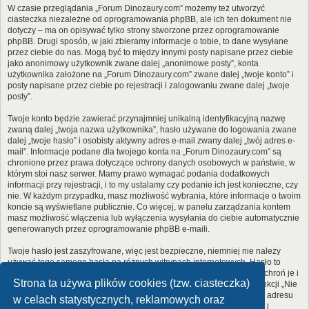
W czasie przeglądania „Forum Dinozaury.com” możemy też utworzyć
ciasteczka niezależne od oprogramowania phpBB, ale ich ten dokument nie
dotyczy – ma on opisywać tylko strony stworzone przez oprogramowanie
phpBB. Drugi sposób, w jaki zbieramy informacje o tobie, to dane wysyłane
przez ciebie do nas. Mogą być to między innymi posty napisane przez ciebie
jako anonimowy użytkownik zwane dalej „anonimowe posty”, konta
użytkownika założone na „Forum Dinozaury.com” zwane dalej „twoje konto” i
posty napisane przez ciebie po rejestracji i zalogowaniu zwane dalej „twoje
posty”.
Twoje konto będzie zawierać przynajmniej unikalną identyfikacyjną nazwę
zwaną dalej „twoja nazwa użytkownika”, hasło używane do logowania zwane
dalej „twoje hasło” i osobisty aktywny adres e-mail zwany dalej „twój adres e-
mail”. Informacje podane dla twojego konta na „Forum Dinozaury.com” są
chronione przez prawa dotyczące ochrony danych osobowych w państwie, w
którym stoi nasz serwer. Mamy prawo wymagać podania dodatkowych
informacji przy rejestracji, i to my ustalamy czy podanie ich jest konieczne, czy
nie. W każdym przypadku, masz możliwość wybrania, które informacje o twoim
koncie są wyświetlane publicznie. Co więcej, w panelu zarządzania kontem
masz możliwość włączenia lub wyłączenia wysyłania do ciebie automatycznie
generowanych przez oprogramowanie phpBB e-maili.
Twoje hasło jest zaszyfrowane, więc jest bezpieczne, niemniej nie należy
używać tego samego hasła na różnych witrynach internetowych. Hasło to
umożliwia dostęp do twojego konta na „Forum Dinozaury.com”, więc chroń je i
Strona ta używa plików cookies (tzw. ciasteczka)
w żadnym wypadku nie podawaj
nikomu
. Jeśli je zapomnisz, użyj funkcji „Nie
pamiętam hasła”. Witryna poprosi cię o podanie nazwy użytkownika i adresu
w celach statystycznych, reklamowych oraz
e-mail. Po podaniu tych danych zostanie wygenerowane nowe hasło i