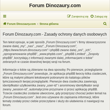
Forum Dinozaury.com
Zarejestruj się
Zaloguj się
S
Forum Dinozaury.com
Strona główna
z
Forum Dinozaury.com - Zasady ochrony danych osobowych
u
k
Ten tekst opisuje, w jaki sposób „Forum Dinozaury.com” i firmy stowarzyszone
zwane dalej „my”, „nas”, „nasz”, „Forum Dinozaury.com”,
a
„https://www.forum.dinozaury.com” i phpBB zwane dalej „oni”, „ich”,
j
„oprogramowanie phpBB”, „www.phpbb.com”, „phpBB Limited”, „Zespoły
phpBB”, korzystają z informacji zwanymi dalej „informacjami o tobie”
zebranych w czasie dowolnej twojej sesji na forum.
Informacje o tobie są zbierane na dwa sposoby. Po pierwsze, przeglądanie
„Forum Dinozaury.com” powoduje, że aplikacja phpBB tworzy kilka ciasteczek,
które są małymi plikami tekstowymi pobranymi do katalogu plików
tymczasowych twojej przeglądarki. Pierwsze dwa ciasteczka zawierają
identyfikator użytkownika zwany „user-id” i anonimowy identyfikator sesji
zwany „session-id”, automatycznie przyznane ci przez aplikację phpBB.
Trzecie ciasteczko zostanie utworzone, gdy przejrzysz chociaż jeden temat na
„Forum Dinozaury.com”. Jest ono używane do zapisania informacji, które
tematy zostały przez ciebie przeczytane i służy do ułatwienia ci nawigacji na
forum.