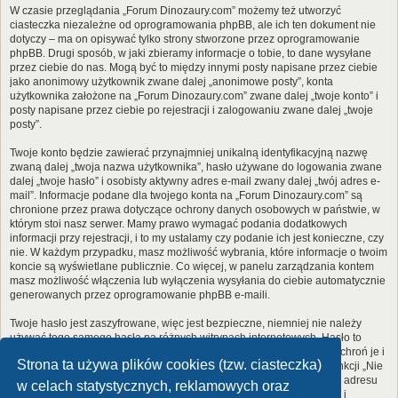
W czasie przeglądania „Forum Dinozaury.com” możemy też utworzyć
ciasteczka niezależne od oprogramowania phpBB, ale ich ten dokument nie
dotyczy – ma on opisywać tylko strony stworzone przez oprogramowanie
phpBB. Drugi sposób, w jaki zbieramy informacje o tobie, to dane wysyłane
przez ciebie do nas. Mogą być to między innymi posty napisane przez ciebie
jako anonimowy użytkownik zwane dalej „anonimowe posty”, konta
użytkownika założone na „Forum Dinozaury.com” zwane dalej „twoje konto” i
posty napisane przez ciebie po rejestracji i zalogowaniu zwane dalej „twoje
posty”.
Twoje konto będzie zawierać przynajmniej unikalną identyfikacyjną nazwę
zwaną dalej „twoja nazwa użytkownika”, hasło używane do logowania zwane
dalej „twoje hasło” i osobisty aktywny adres e-mail zwany dalej „twój adres e-
mail”. Informacje podane dla twojego konta na „Forum Dinozaury.com” są
chronione przez prawa dotyczące ochrony danych osobowych w państwie, w
którym stoi nasz serwer. Mamy prawo wymagać podania dodatkowych
informacji przy rejestracji, i to my ustalamy czy podanie ich jest konieczne, czy
nie. W każdym przypadku, masz możliwość wybrania, które informacje o twoim
koncie są wyświetlane publicznie. Co więcej, w panelu zarządzania kontem
masz możliwość włączenia lub wyłączenia wysyłania do ciebie automatycznie
generowanych przez oprogramowanie phpBB e-maili.
Twoje hasło jest zaszyfrowane, więc jest bezpieczne, niemniej nie należy
używać tego samego hasła na różnych witrynach internetowych. Hasło to
umożliwia dostęp do twojego konta na „Forum Dinozaury.com”, więc chroń je i
Strona ta używa plików cookies (tzw. ciasteczka)
w żadnym wypadku nie podawaj
nikomu
. Jeśli je zapomnisz, użyj funkcji „Nie
pamiętam hasła”. Witryna poprosi cię o podanie nazwy użytkownika i adresu
w celach statystycznych, reklamowych oraz
e-mail. Po podaniu tych danych zostanie wygenerowane nowe hasło i