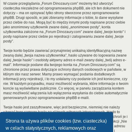
W czasie przeglądania „Forum Dinozaury.com” możemy też utworzyć
ciasteczka niezależne od oprogramowania phpBB, ale ich ten dokument nie
dotyczy – ma on opisywać tylko strony stworzone przez oprogramowanie
phpBB. Drugi sposób, w jaki zbieramy informacje o tobie, to dane wysyłane
przez ciebie do nas. Mogą być to między innymi posty napisane przez ciebie
jako anonimowy użytkownik zwane dalej „anonimowe posty”, konta
użytkownika założone na „Forum Dinozaury.com” zwane dalej „twoje konto” i
posty napisane przez ciebie po rejestracji i zalogowaniu zwane dalej „twoje
posty”.
Twoje konto będzie zawierać przynajmniej unikalną identyfikacyjną nazwę
zwaną dalej „twoja nazwa użytkownika”, hasło używane do logowania zwane
dalej „twoje hasło” i osobisty aktywny adres e-mail zwany dalej „twój adres e-
mail”. Informacje podane dla twojego konta na „Forum Dinozaury.com” są
chronione przez prawa dotyczące ochrony danych osobowych w państwie, w
którym stoi nasz serwer. Mamy prawo wymagać podania dodatkowych
informacji przy rejestracji, i to my ustalamy czy podanie ich jest konieczne, czy
nie. W każdym przypadku, masz możliwość wybrania, które informacje o twoim
koncie są wyświetlane publicznie. Co więcej, w panelu zarządzania kontem
masz możliwość włączenia lub wyłączenia wysyłania do ciebie automatycznie
generowanych przez oprogramowanie phpBB e-maili.
Twoje hasło jest zaszyfrowane, więc jest bezpieczne, niemniej nie należy
używać tego samego hasła na różnych witrynach internetowych. Hasło to
umożliwia dostęp do twojego konta na „Forum Dinozaury.com”, więc chroń je i
Strona ta używa plików cookies (tzw. ciasteczka)
w żadnym wypadku nie podawaj
nikomu
. Jeśli je zapomnisz, użyj funkcji „Nie
pamiętam hasła”. Witryna poprosi cię o podanie nazwy użytkownika i adresu
w celach statystycznych, reklamowych oraz
e-mail. Po podaniu tych danych zostanie wygenerowane nowe hasło i