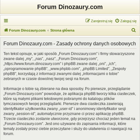
Forum Dinozaury.com
Zarejestruj się
Zaloguj się
S
Forum Dinozaury.com
Strona główna
z
Forum Dinozaury.com - Zasady ochrony danych osobowych
u
k
Ten tekst opisuje, w jaki sposób „Forum Dinozaury.com” i firmy stowarzyszone
zwane dalej „my”, „nas”, „nasz”, „Forum Dinozaury.com”,
a
„https://www.forum.dinozaury.com” i phpBB zwane dalej „oni”, „ich”,
j
„oprogramowanie phpBB”, „www.phpbb.com”, „phpBB Limited”, „Zespoły
phpBB”, korzystają z informacji zwanymi dalej „informacjami o tobie”
zebranych w czasie dowolnej twojej sesji na forum.
Informacje o tobie są zbierane na dwa sposoby. Po pierwsze, przeglądanie
„Forum Dinozaury.com” powoduje, że aplikacja phpBB tworzy kilka ciasteczek,
które są małymi plikami tekstowymi pobranymi do katalogu plików
tymczasowych twojej przeglądarki. Pierwsze dwa ciasteczka zawierają
identyfikator użytkownika zwany „user-id” i anonimowy identyfikator sesji
zwany „session-id”, automatycznie przyznane ci przez aplikację phpBB.
Trzecie ciasteczko zostanie utworzone, gdy przejrzysz chociaż jeden temat na
„Forum Dinozaury.com”. Jest ono używane do zapisania informacji, które
tematy zostały przez ciebie przeczytane i służy do ułatwienia ci nawigacji na
forum.